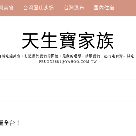
灣美食
台灣登山步道
台灣瀑布
國內住宿
天生寶家族
台灣吃遍美食，打造屬於我們的回憶，是我的理想，請跟我們一起行走台灣~ 試吃
FBUON2881@YAHOO.COM.TW
遍全台！