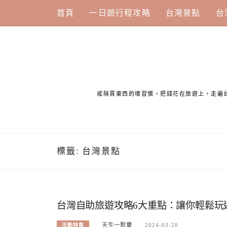
Skip
首頁
一日遊行程攻略
台灣景點
台
to
content
戒除買東西的壞習慣，把錢花在旅遊上，走遍
標籤:
台灣景點
台灣自助旅遊攻略6大重點：讓你輕鬆玩
天生一對寶
2024-03-20
活動特集