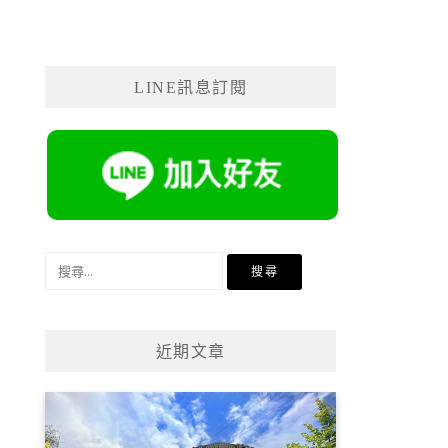
LINE訊息訂閱
搜
尋
關
鍵
近期文章
字: