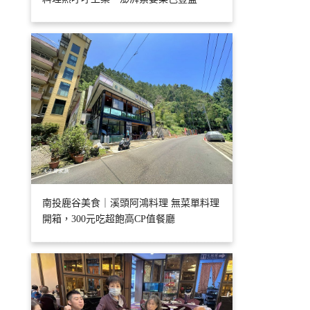
南投鹿谷美食｜溪頭阿鴻料理 無菜單料理
開箱，300元吃超飽高CP值餐廳