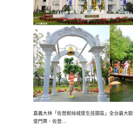
嘉義大林「佐登妮絲城堡生技園區」全台最大歐
堡門票、佐登…