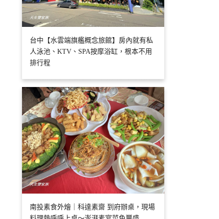
台中【水雲端旗艦概念旅館】房內就有私
人泳池、KTV、SPA按摩浴缸，根本不用
排行程
南投素食外燴｜科達素齋 到府辦桌，現場
料理熱呼呼上桌～澎湃素宴菜色豐盛