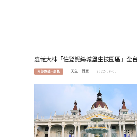
嘉義大林「佐登妮絲城堡生技園區」全
天生一對寶
2022-09-06
南部旅遊--嘉義