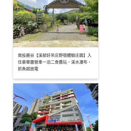
南投鹿谷【溪部好呆庄野宿體驗庄園】入
住豪華露營車一泊二食醬玩，溪水瀑布、
抓魚超放電