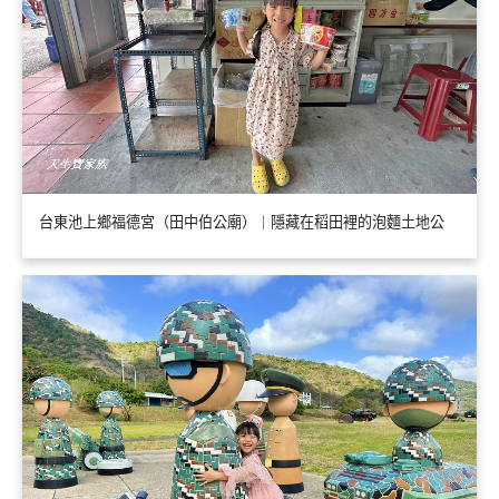
台東池上鄉福德宮（田中伯公廟）｜隱藏在稻田裡的泡麵土地公