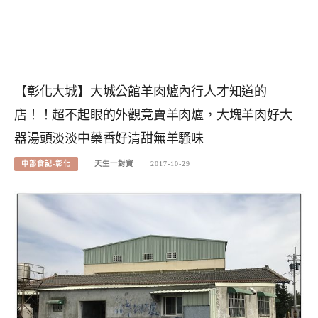
【彰化大城】大城公館羊肉爐內行人才知道的
店！！超不起眼的外觀竟賣羊肉爐，大塊羊肉好大
器湯頭淡淡中藥香好清甜無羊騷味
中部食記-彰化
天生一對寶
2017-10-29