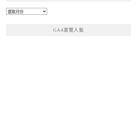
彙
整
GA4瀏覽人氣