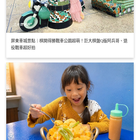
屏東車城景點｜棋開得勝戰車公園超萌！巨大棋盤Q版阿兵哥、退
役戰車超好拍