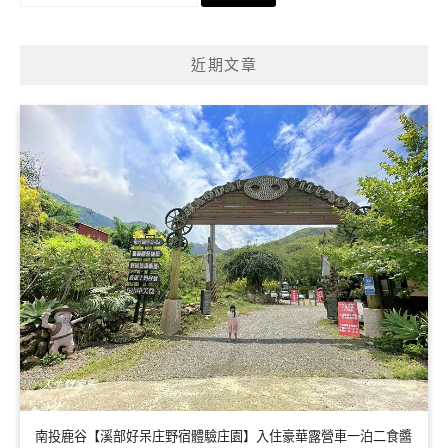
尋
關
鍵
近期文章
字:
南投鹿谷【溪部好呆庄野宿體驗庄園】入住豪華露營車一泊二食醬