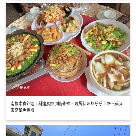
南投素食外燴｜科達素齋 到府辦桌，現場料理熱呼呼上桌～澎湃
素宴菜色豐盛