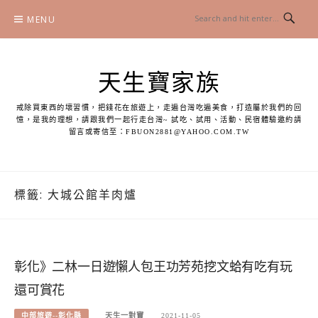
Skip
MENU
to
content
天生寶家族
戒除買東西的壞習慣，把錢花在旅遊上，走遍台灣吃遍美食，打造屬於我們的回
憶，是我的理想，請跟我們一起行走台灣~ 試吃、試用、活動、民宿體驗邀約請
留言或寄信至：
FBUON2881@YAHOO.COM.TW
標籤:
大城公館羊肉爐
彰化》二林一日遊懶人包王功芳苑挖文蛤有吃有玩
還可賞花
中部旅遊--彰化縣
天生一對寶
2021-11-05