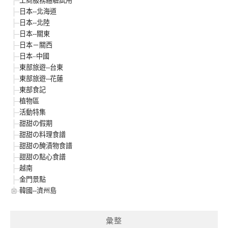
工商服務體驗試用
日本--北海道
日本--北陸
日本--關東
日本－關西
日本–中國
東部旅遊--台東
東部旅遊--花蓮
東部食記
植物區
活動特集
甜甜の假期
甜甜の料理食譜
甜甜の醃漬物食譜
甜甜の點心食譜
越南
金門景點
韓國--濟州島
彙整