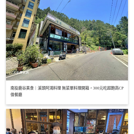
南投鹿谷美食｜溪頭阿鴻料理 無菜單料理開箱，300元吃超飽高CP
值餐廳