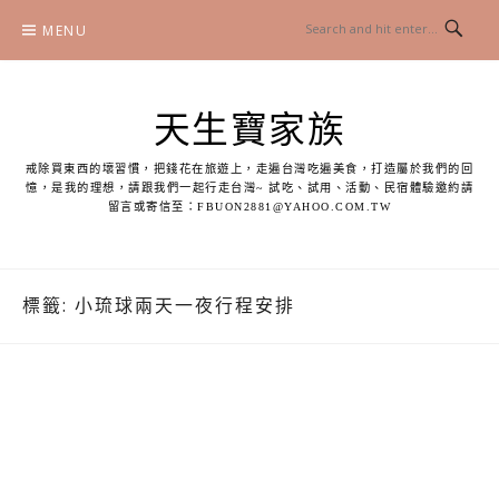
Skip
MENU
to
content
天生寶家族
戒除買東西的壞習慣，把錢花在旅遊上，走遍台灣吃遍美食，打造屬於我們的回
憶，是我的理想，請跟我們一起行走台灣~ 試吃、試用、活動、民宿體驗邀約請
留言或寄信至：
FBUON2881@YAHOO.COM.TW
標籤:
小琉球兩天一夜行程安排