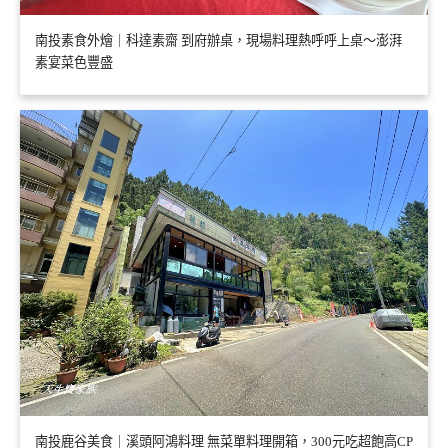
南投素食外燴｜科達素齋 到府辦桌，現場料理熱呼呼上桌～澎湃
素宴菜色豐盛
南投鹿谷美食｜溪頭阿鴻料理 無菜單料理開箱，300元吃超飽高CP