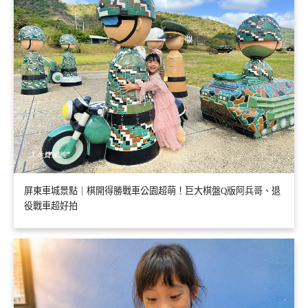
屏東車城景點｜棋開得勝戰車公園超萌！巨大棋盤Q版阿兵哥、退
役戰車超好拍