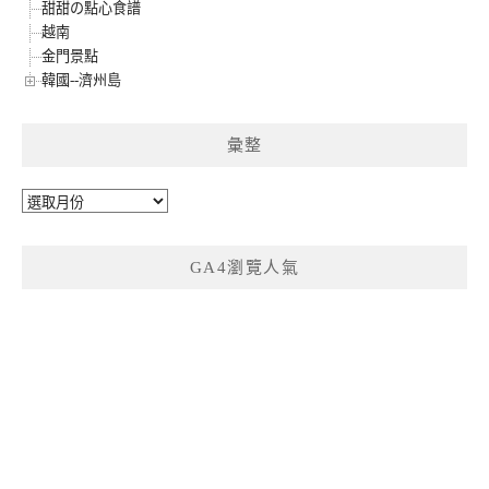
甜甜の點心食譜
越南
金門景點
韓國--濟州島
彙整
彙
整
GA4瀏覽人氣