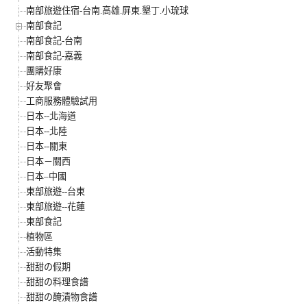
南部旅遊住宿-台南.高雄.屏東.墾丁.小琉球
南部食記
南部食記-台南
南部食記-嘉義
團購好康
好友聚會
工商服務體驗試用
日本--北海道
日本--北陸
日本--關東
日本－關西
日本–中國
東部旅遊--台東
東部旅遊--花蓮
東部食記
植物區
活動特集
甜甜の假期
甜甜の料理食譜
甜甜の醃漬物食譜