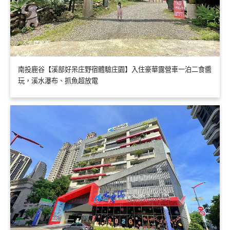
南投鹿谷【溪部好呆庄野宿體驗庄園】入住豪華露營車一泊二食醬
玩，溪水瀑布、抓魚超放電