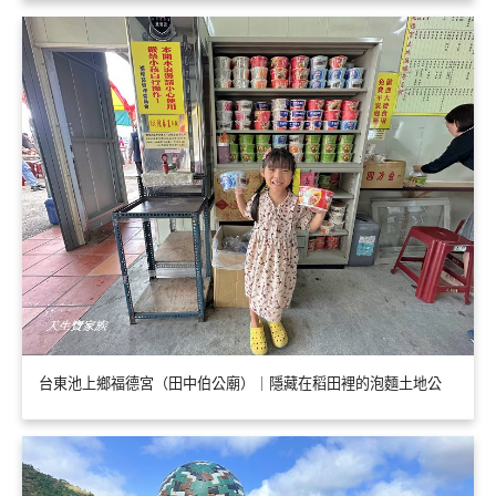
台東池上鄉福德宮（田中伯公廟）｜隱藏在稻田裡的泡麵土地公