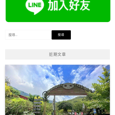
搜
尋
關
鍵
近期文章
字: