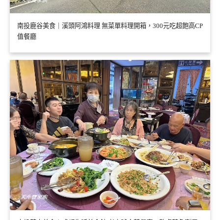
南投鹿谷美食｜溪頭阿鴻料理 無菜單料理開箱，300元吃超飽高CP
值餐廳