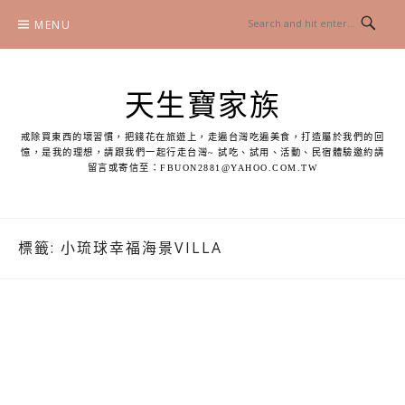
Skip
MENU
to
content
天生寶家族
戒除買東西的壞習慣，把錢花在旅遊上，走遍台灣吃遍美食，打造屬於我們的回
憶，是我的理想，請跟我們一起行走台灣~ 試吃、試用、活動、民宿體驗邀約請
留言或寄信至：
FBUON2881@YAHOO.COM.TW
標籤:
小琉球幸福海景VILLA