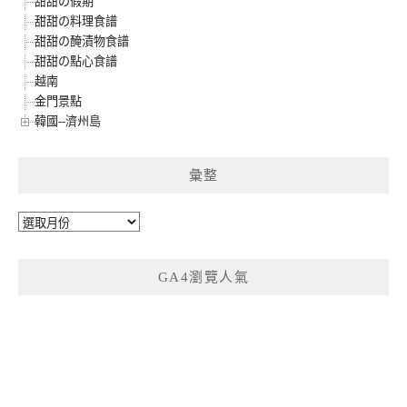
甜甜の假期
甜甜の料理食譜
甜甜の醃漬物食譜
甜甜の點心食譜
越南
金門景點
韓國--濟州島
彙整
彙
整
GA4瀏覽人氣