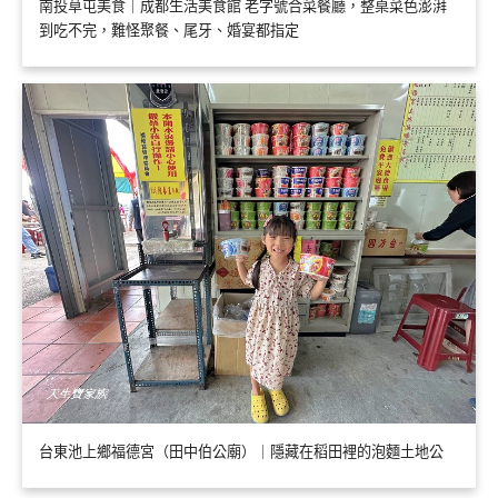
南投草屯美食｜成都生活美食館 老字號合菜餐廳，整桌菜色澎湃
到吃不完，難怪聚餐、尾牙、婚宴都指定
台東池上鄉福德宮（田中伯公廟）｜隱藏在稻田裡的泡麵土地公