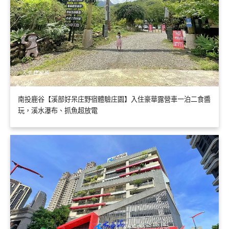
南投鹿谷【溪部好呆庄野宿體驗庄園】入住豪華露營車一泊二食醬
玩，溪水瀑布、抓魚超放電