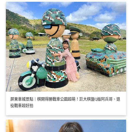
屏東車城景點｜棋開得勝戰車公園超萌！巨大棋盤Q版阿兵哥、退
役戰車超好拍