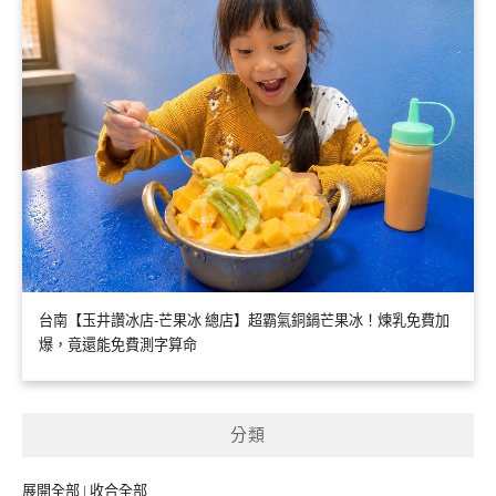
台南【玉井讚冰店-芒果冰 總店】超霸氣銅鍋芒果冰！煉乳免費加
爆，竟還能免費測字算命
分類
展開全部
|
收合全部