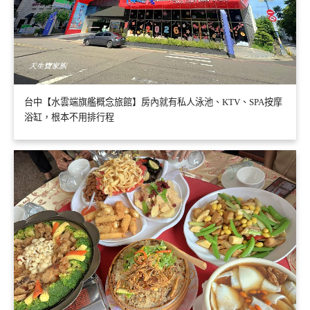
台中【水雲端旗艦概念旅館】房內就有私人泳池、KTV、SPA按摩
浴缸，根本不用排行程