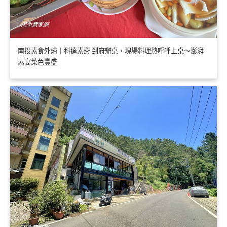
南投素食外燴｜科達素齋 到府辦桌，現場料理熱呼呼上桌～澎湃
素宴菜色豐盛