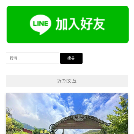
搜
尋
關
鍵
近期文章
字: