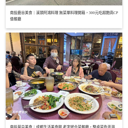
南投鹿谷美食｜溪頭阿鴻料理 無菜單料理開箱，300元吃超飽高CP
值餐廳
南投草屯美食｜成都生活美食館 老字號合菜餐廳，整桌菜色澎湃