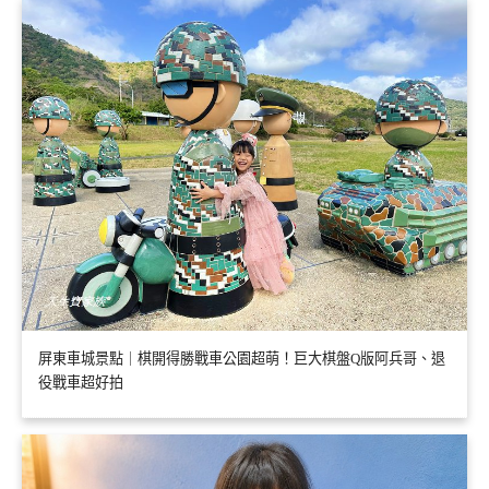
屏東車城景點｜棋開得勝戰車公園超萌！巨大棋盤Q版阿兵哥、退
役戰車超好拍