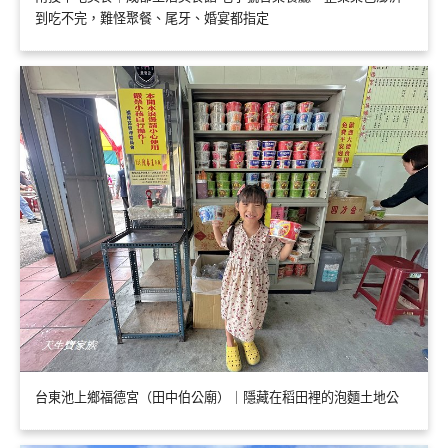
到吃不完，難怪聚餐、尾牙、婚宴都指定
台東池上鄉福德宮（田中伯公廟）｜隱藏在稻田裡的泡麵土地公