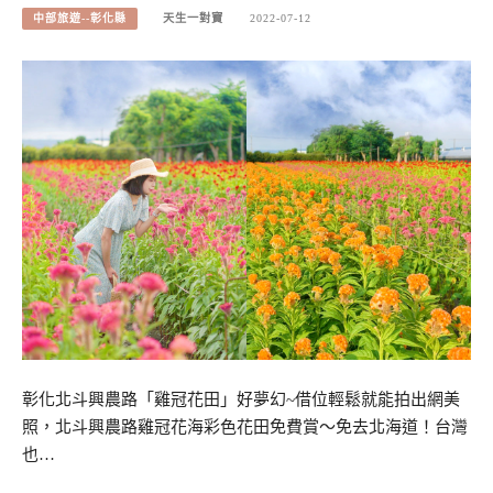
中部旅遊--彰化縣
天生一對寶
2022-07-12
彰化北斗興農路「雞冠花田」好夢幻~借位輕鬆就能拍出網美
照，北斗興農路雞冠花海彩色花田免費賞～免去北海道！台灣
也…