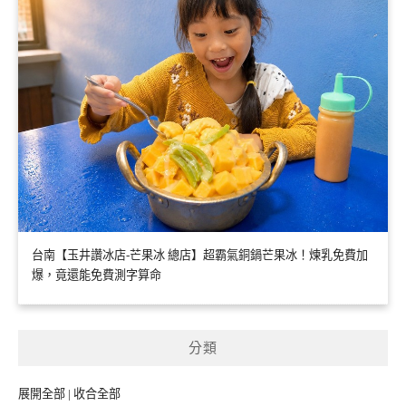
台南【玉井讚冰店-芒果冰 總店】超霸氣銅鍋芒果冰！煉乳免費加
爆，竟還能免費測字算命
分類
展開全部
|
收合全部