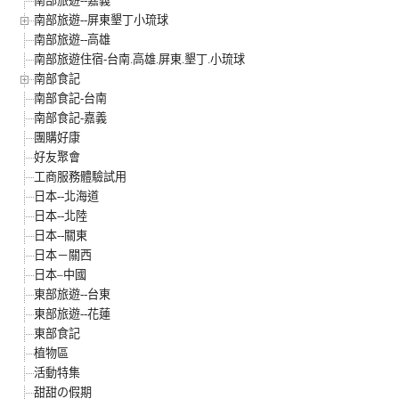
南部旅遊--嘉義
南部旅遊--屏東墾丁小琉球
南部旅遊--高雄
南部旅遊住宿-台南.高雄.屏東.墾丁.小琉球
南部食記
南部食記-台南
南部食記-嘉義
團購好康
好友聚會
工商服務體驗試用
日本--北海道
日本--北陸
日本--關東
日本－關西
日本–中國
東部旅遊--台東
東部旅遊--花蓮
東部食記
植物區
活動特集
甜甜の假期