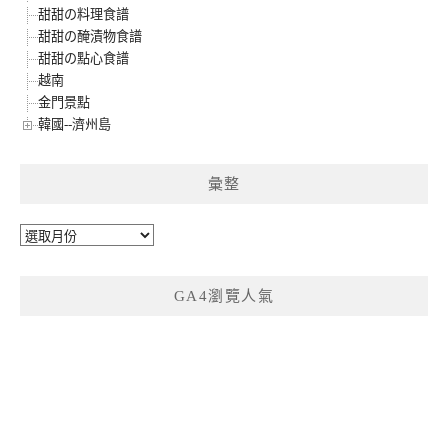
甜甜の料理食譜
甜甜の醃漬物食譜
甜甜の點心食譜
越南
金門景點
韓國--濟州島
彙整
彙
整
GA4瀏覽人氣