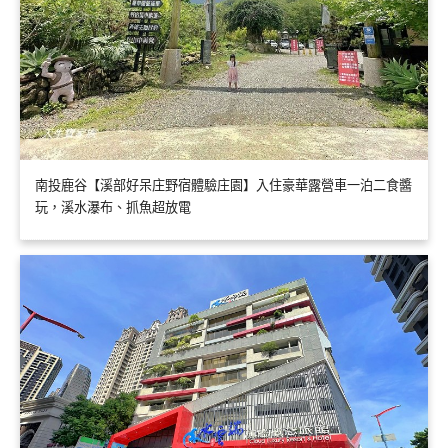
南投鹿谷【溪部好呆庄野宿體驗庄園】入住豪華露營車一泊二食醬
玩，溪水瀑布、抓魚超放電