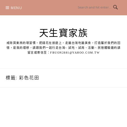
Skip
MENU
to
content
天生寶家族
戒除買東西的壞習慣，把錢花在旅遊上，走遍台灣吃遍美食，打造屬於我們的回
憶，是我的理想，請跟我們一起行走台灣~ 試吃、試用、活動、民宿體驗邀約請
留言或寄信至：
FBUON2881@YAHOO.COM.TW
標籤:
彩色花田