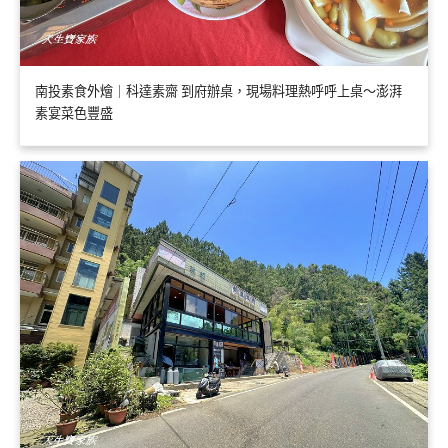
南投素食外燴｜科達素齋 到府辦桌，現場料理熱呼呼上桌～澎湃
素宴菜色豐盛