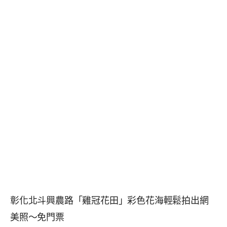
彰化北斗興農路「雞冠花田」彩色花海輕鬆拍出網
美照～免門票