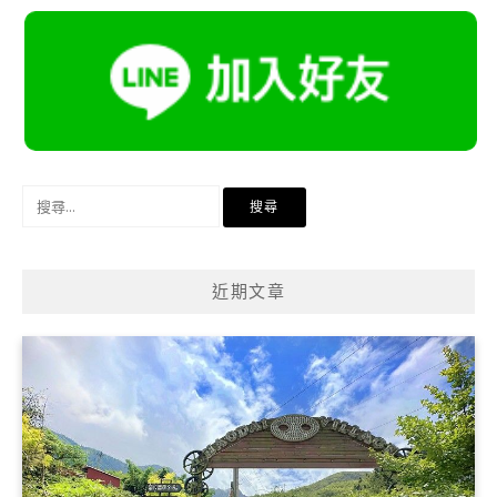
搜
尋
關
鍵
近期文章
字: