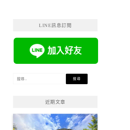
LINE訊息訂閱
搜
尋
關
鍵
近期文章
字: