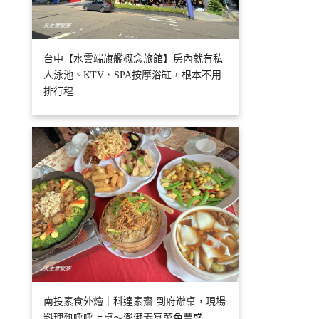
台中【水雲端旗艦概念旅館】房內就有私
人泳池、KTV、SPA按摩浴缸，根本不用
排行程
南投素食外燴｜科達素齋 到府辦桌，現場
料理熱呼呼上桌～澎湃素宴菜色豐盛