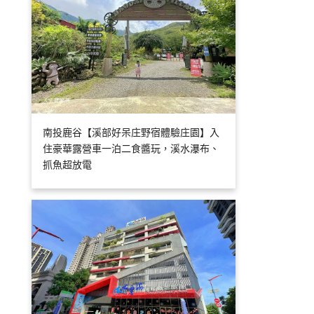
南投鹿谷【溪部好呆庄野宿體驗庄園】入
住豪華露營車一泊二食醬玩，溪水瀑布、
抓魚超放電