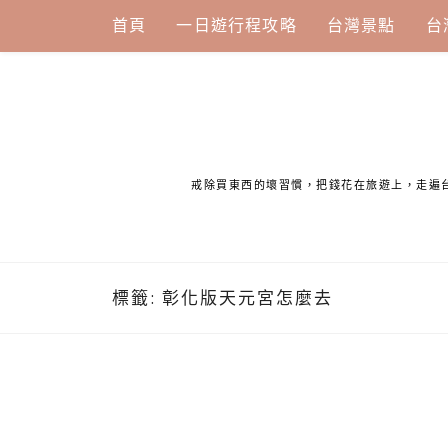
Skip
首頁
一日遊行程攻略
台灣景點
台
to
content
戒除買東西的壞習慣，把錢花在旅遊上，走遍
標籤:
彰化版天元宮怎麼去