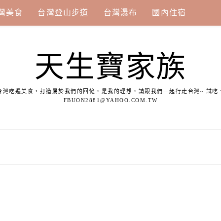
灣美食
台灣登山步道
台灣瀑布
國內住宿
天生寶家族
台灣吃遍美食，打造屬於我們的回憶，是我的理想，請跟我們一起行走台灣~ 試吃
FBUON2881@YAHOO.COM.TW