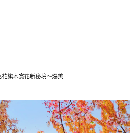
色花旗木賞花新秘境～爆美