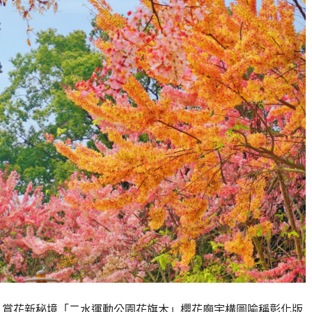
，賞花新秘境「二水運動公園花旗木」櫻花廟宇構圖喻稱彰化版