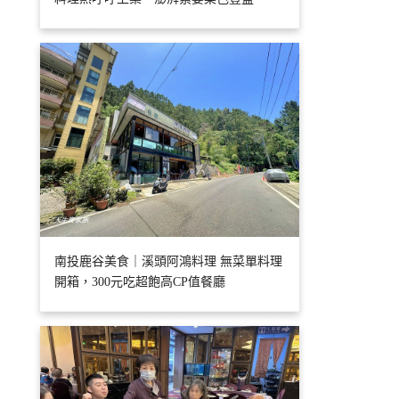
南投鹿谷美食｜溪頭阿鴻料理 無菜單料理
開箱，300元吃超飽高CP值餐廳