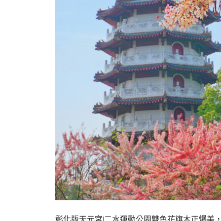
彰化版天元宮|二水運動公園雙色花旗木正爆美