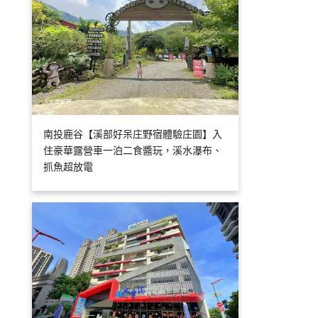
南投鹿谷【溪部好呆庄野宿體驗庄園】入
住豪華露營車一泊二食醬玩，溪水瀑布、
抓魚超放電