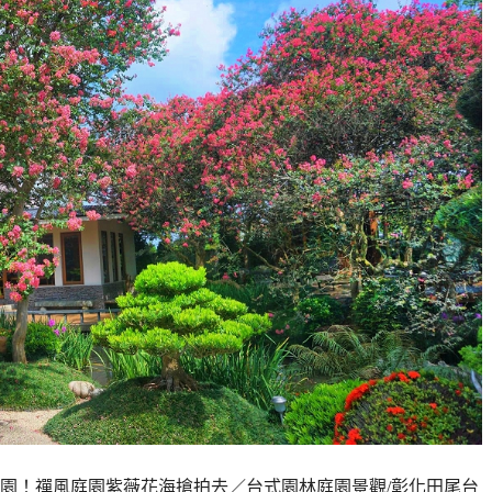
園！禪風庭園紫薇花海搶拍去／台式園林庭園景觀/彰化田尾台