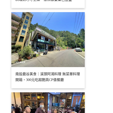
南投鹿谷美食｜溪頭阿鴻料理 無菜單料理
開箱，300元吃超飽高CP值餐廳