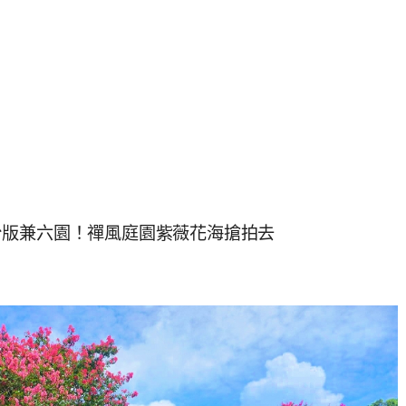
台版兼六園！禪風庭園紫薇花海搶拍去