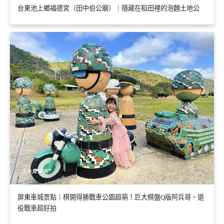
台東池上鄉福德宮（田中伯公廟）｜隱藏在稻田裡的泡麵土地公
屏東車城景點｜棋開得勝戰車公園超萌！巨大棋盤Q版阿兵哥、退
役戰車超好拍