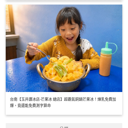
台南【玉井讚冰店-芒果冰 總店】超霸氣銅鍋芒果冰！煉乳免費加
爆，竟還能免費測字算命