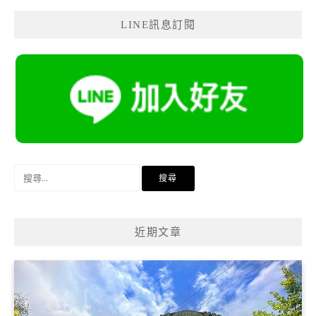
LINE訊息訂閱
搜
尋
關
鍵
近期文章
字: