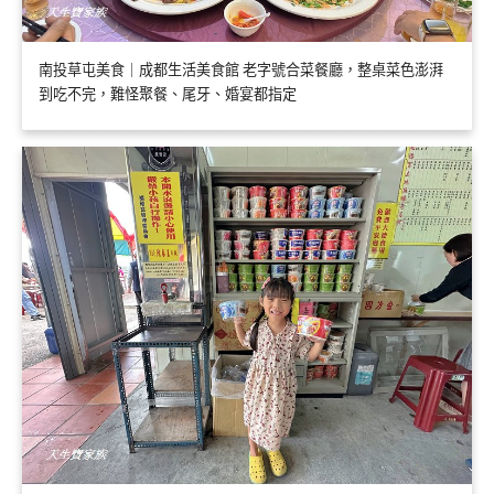
南投草屯美食｜成都生活美食館 老字號合菜餐廳，整桌菜色澎湃
到吃不完，難怪聚餐、尾牙、婚宴都指定