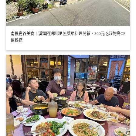
南投鹿谷美食｜溪頭阿鴻料理 無菜單料理開箱，300元吃超飽高CP
值餐廳