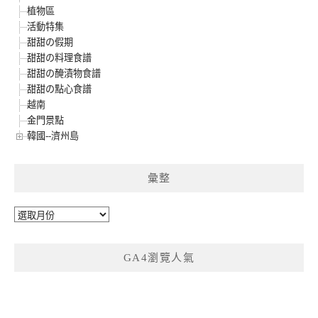
植物區
活動特集
甜甜の假期
甜甜の料理食譜
甜甜の醃漬物食譜
甜甜の點心食譜
越南
金門景點
韓國--濟州島
彙整
彙
整
GA4瀏覽人氣