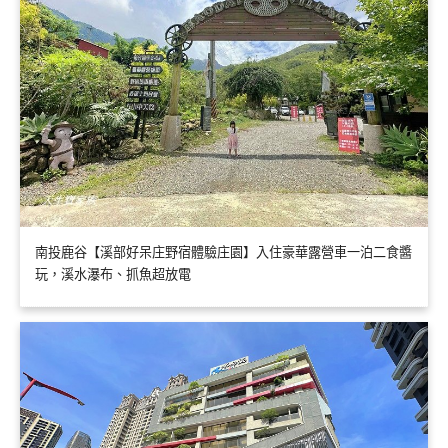
南投鹿谷【溪部好呆庄野宿體驗庄園】入住豪華露營車一泊二食醬
玩，溪水瀑布、抓魚超放電