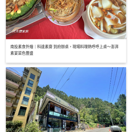
南投素食外燴｜科達素齋 到府辦桌，現場料理熱呼呼上桌～澎湃
素宴菜色豐盛