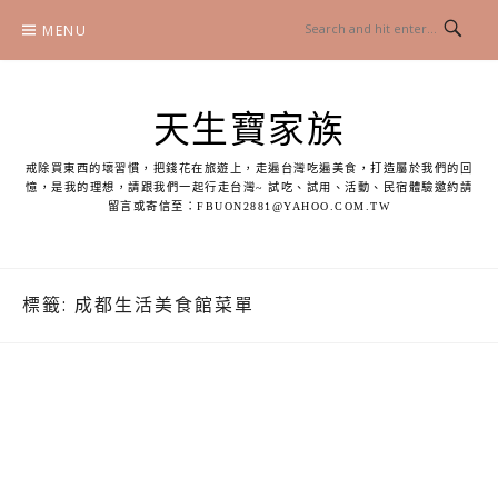
Skip
MENU
to
content
天生寶家族
戒除買東西的壞習慣，把錢花在旅遊上，走遍台灣吃遍美食，打造屬於我們的回
憶，是我的理想，請跟我們一起行走台灣~ 試吃、試用、活動、民宿體驗邀約請
留言或寄信至：
FBUON2881@YAHOO.COM.TW
標籤:
成都生活美食館菜單