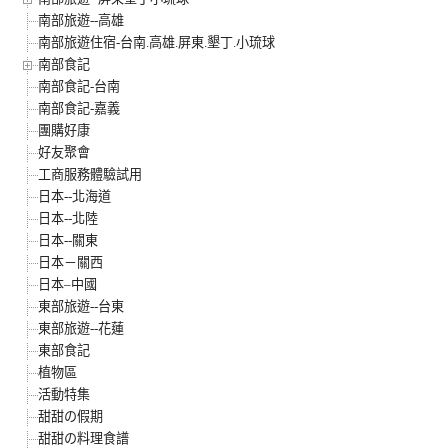
南部旅遊--高雄
南部旅遊住宿-台南.高雄.屏東.墾丁.小琉球
南部食記
南部食記-台南
南部食記-嘉義
團購好康
好友聚會
工商服務體驗試用
日本--北海道
日本--北陸
日本--關東
日本－關西
日本–中國
東部旅遊--台東
東部旅遊--花蓮
東部食記
植物區
活動特集
甜甜の假期
甜甜の料理食譜