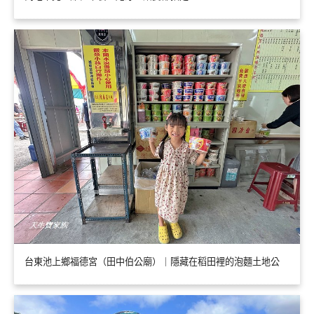
台東池上鄉福德宮（田中伯公廟）｜隱藏在稻田裡的泡麵土地公