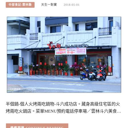
中部食記-雲林縣
天生一對寶
2018-05-01
半個鍋-個人火烤兩吃鍋物-斗六成功店。藏身高級住宅區的火
烤兩吃火鍋店。菜單MENU預約電話停車場／雲林斗六美食…