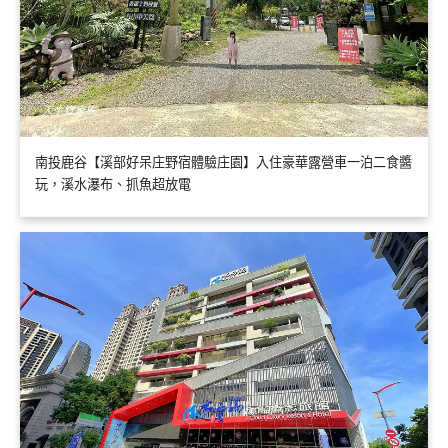
南投鹿谷【溪部好呆庄野宿體驗庄園】入住豪華露營車一泊二食醬
玩，溪水瀑布、抓魚超放電