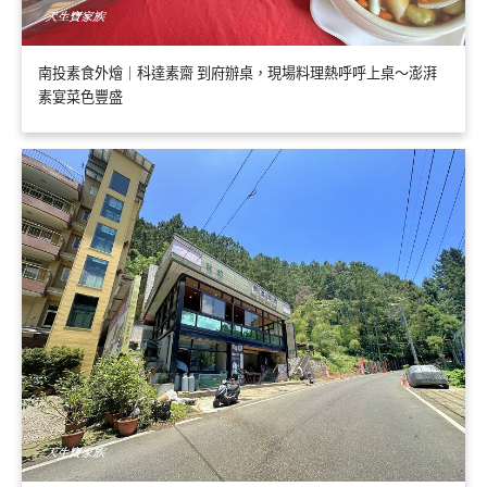
南投素食外燴｜科達素齋 到府辦桌，現場料理熱呼呼上桌～澎湃
素宴菜色豐盛