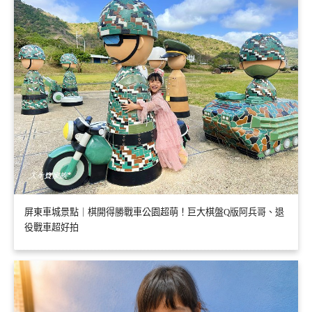
屏東車城景點｜棋開得勝戰車公園超萌！巨大棋盤Q版阿兵哥、退
役戰車超好拍