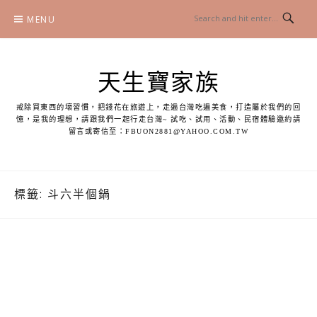
Skip
MENU
to
content
天生寶家族
戒除買東西的壞習慣，把錢花在旅遊上，走遍台灣吃遍美食，打造屬於我們的回
憶，是我的理想，請跟我們一起行走台灣~ 試吃、試用、活動、民宿體驗邀約請
留言或寄信至：
FBUON2881@YAHOO.COM.TW
標籤:
斗六半個鍋