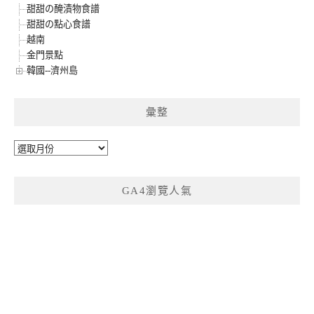
甜甜の醃漬物食譜
甜甜の點心食譜
越南
金門景點
韓國--濟州島
彙整
彙
整
GA4瀏覽人氣