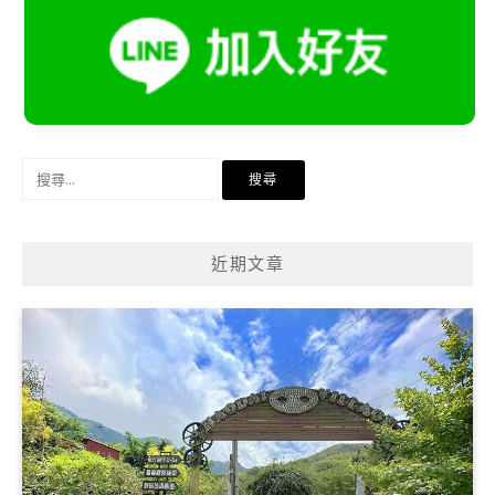
搜
尋
關
鍵
近期文章
字: