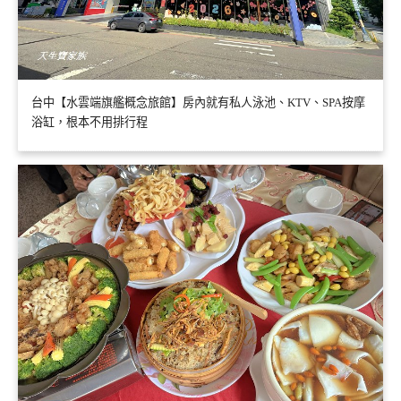
台中【水雲端旗艦概念旅館】房內就有私人泳池、KTV、SPA按摩
浴缸，根本不用排行程