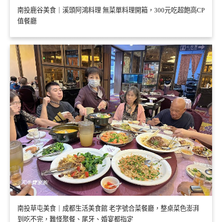
南投鹿谷美食｜溪頭阿鴻料理 無菜單料理開箱，300元吃超飽高CP
值餐廳
南投草屯美食｜成都生活美食館 老字號合菜餐廳，整桌菜色澎湃
到吃不完，難怪聚餐、尾牙、婚宴都指定