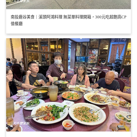
南投鹿谷美食｜溪頭阿鴻料理 無菜單料理開箱，300元吃超飽高CP
值餐廳