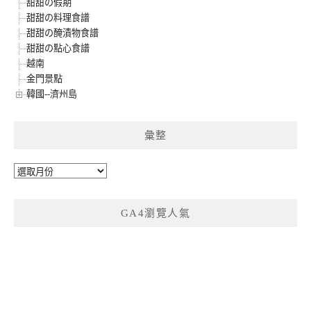
甜甜の假期
甜甜の料理食譜
甜甜の醃漬物食譜
甜甜の點心食譜
越南
金門景點
韓國--濟州島
彙整
彙
整
GA4瀏覽人氣