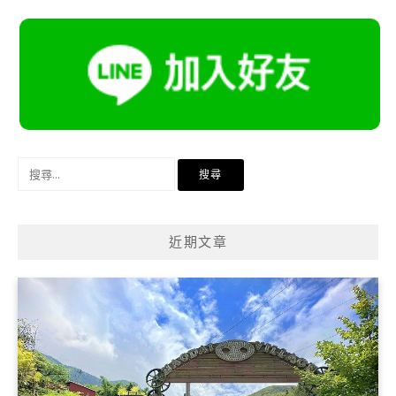
搜
尋
關
鍵
近期文章
字: