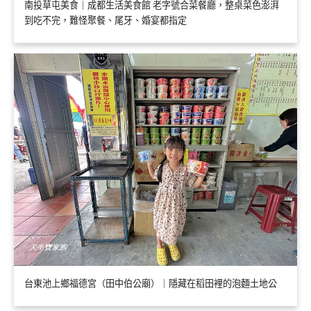
南投草屯美食｜成都生活美食館 老字號合菜餐廳，整桌菜色澎湃
到吃不完，難怪聚餐、尾牙、婚宴都指定
台東池上鄉福德宮（田中伯公廟）｜隱藏在稻田裡的泡麵土地公