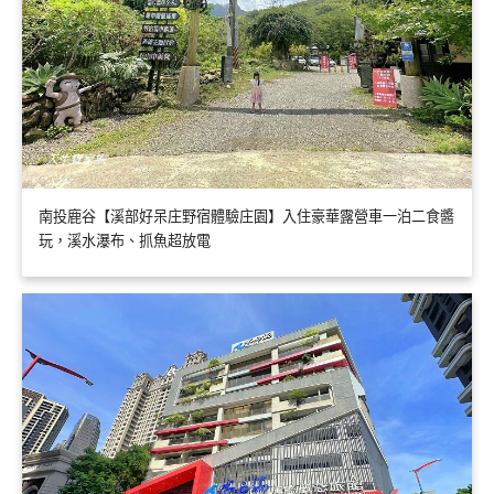
南投鹿谷【溪部好呆庄野宿體驗庄園】入住豪華露營車一泊二食醬
玩，溪水瀑布、抓魚超放電