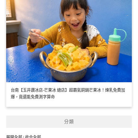
台南【玉井讚冰店-芒果冰 總店】超霸氣銅鍋芒果冰！煉乳免費加
爆，竟還能免費測字算命
分類
展開全部
|
收合全部