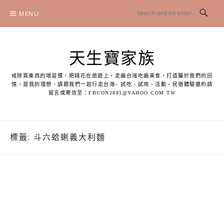
Skip
MENU
to
content
天生寶家族
戒除買東西的壞習慣，把錢花在旅遊上，走遍台灣吃遍美食，打造屬於我們的回
憶，是我的理想，請跟我們一起行走台灣~ 試吃、試用、活動、民宿體驗邀約請
留言或寄信至：
FBUON2881@YAHOO.COM.TW
標籤:
斗六蛤蜊義大利麵