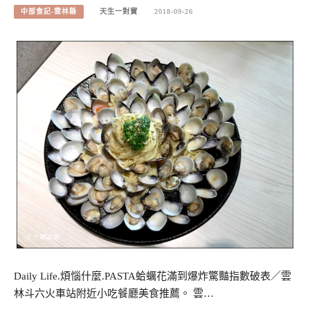
中部食記-雲林縣
天生一對寶
2018-09-26
Daily Life.煩惱什麼.PASTA蛤蠣花滿到爆炸驚豔指數破表／雲
林斗六火車站附近小吃餐廳美食推薦。 雲…