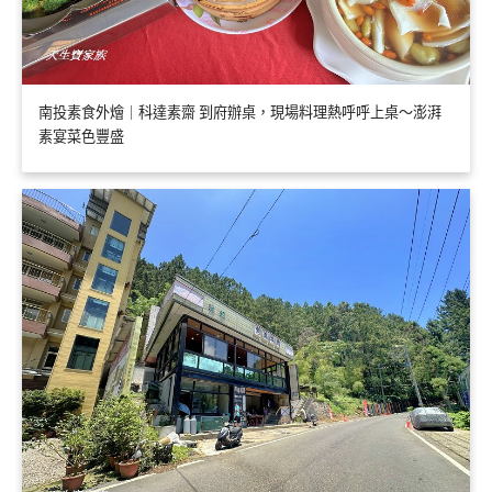
南投素食外燴｜科達素齋 到府辦桌，現場料理熱呼呼上桌～澎湃
素宴菜色豐盛