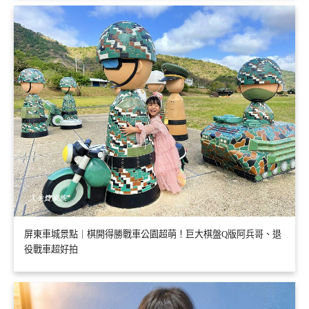
屏東車城景點｜棋開得勝戰車公園超萌！巨大棋盤Q版阿兵哥、退
役戰車超好拍