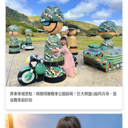
屏東車城景點｜棋開得勝戰車公園超萌！巨大棋盤Q版阿兵哥、退
役戰車超好拍