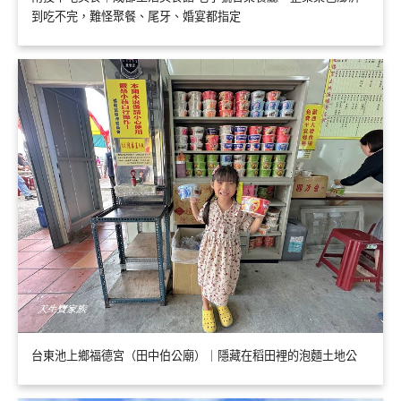
到吃不完，難怪聚餐、尾牙、婚宴都指定
台東池上鄉福德宮（田中伯公廟）｜隱藏在稻田裡的泡麵土地公