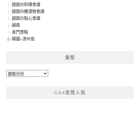
甜甜の料理食譜
甜甜の醃漬物食譜
甜甜の點心食譜
越南
金門景點
韓國--濟州島
彙整
彙
整
GA4瀏覽人氣