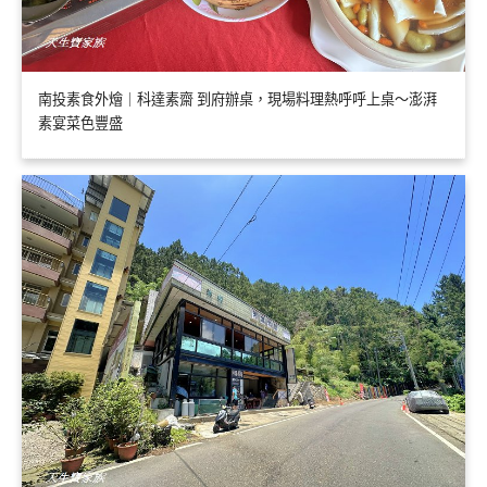
南投素食外燴｜科達素齋 到府辦桌，現場料理熱呼呼上桌～澎湃
素宴菜色豐盛