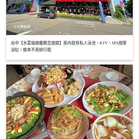
台中【水雲端旗艦概念旅館】房內就有私人泳池、KTV、SPA按摩
浴缸，根本不用排行程