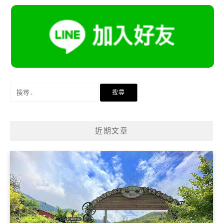
搜
尋
關
鍵
近期文章
字: