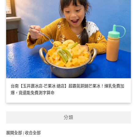
台南【玉井讚冰店-芒果冰 總店】超霸氣銅鍋芒果冰！煉乳免費加
爆，竟還能免費測字算命
分類
展開全部
|
收合全部