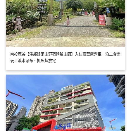
南投鹿谷【溪部好呆庄野宿體驗庄園】入住豪華露營車一泊二食醬
玩，溪水瀑布、抓魚超放電