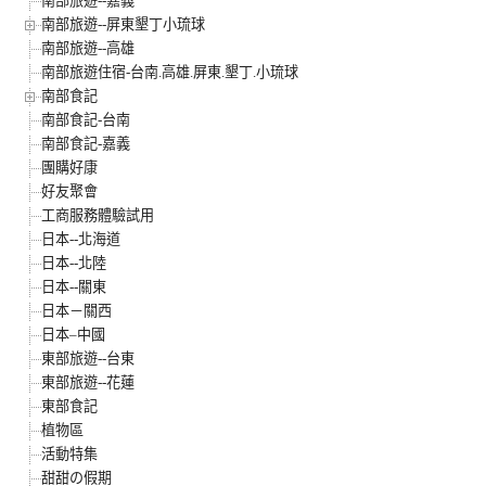
南部旅遊--嘉義
南部旅遊--屏東墾丁小琉球
南部旅遊--高雄
南部旅遊住宿-台南.高雄.屏東.墾丁.小琉球
南部食記
南部食記-台南
南部食記-嘉義
團購好康
好友聚會
工商服務體驗試用
日本--北海道
日本--北陸
日本--關東
日本－關西
日本–中國
東部旅遊--台東
東部旅遊--花蓮
東部食記
植物區
活動特集
甜甜の假期