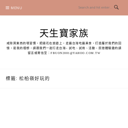
Skip
MENU
to
content
天生寶家族
戒除買東西的壞習慣，把錢花在旅遊上，走遍台灣吃遍美食，打造屬於我們的回
憶，是我的理想，請跟我們一起行走台灣~ 試吃、試用、活動、民宿體驗邀約請
留言或寄信至：
FBUON2881@YAHOO.COM.TW
標籤:
松柏嶺好玩的