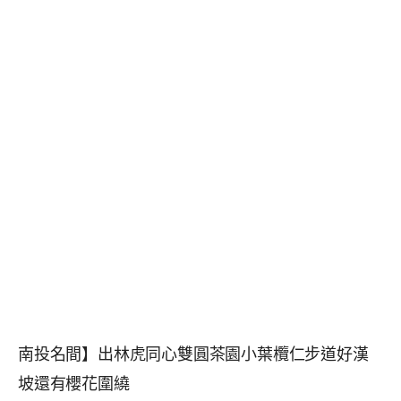
南投名間】出林虎同心雙圓茶園小葉欖仁步道好漢
坡還有櫻花圍繞