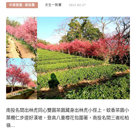
中部旅遊--南投縣
天生一對寶
2022-02-27
南投名間出林虎同心雙圓茶園藏身出林虎小徑上，蚊香茶園小
葉欖仁步道好漢坡，登高八重櫻花包圍著，南投名間三崙松柏
嶺…