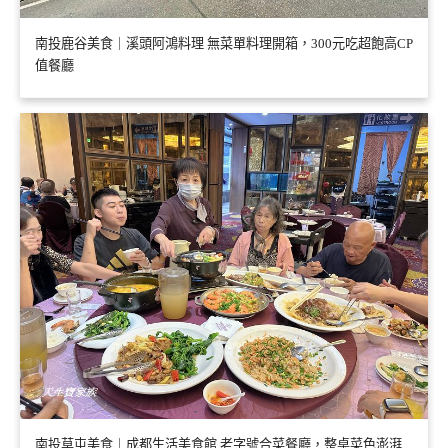
南投鹿谷美食｜溪頭阿鴻料理 無菜單料理開箱，300元吃超飽高CP
值餐廳
南投草屯美食｜成都生活美食館 老字號合菜餐廳，整桌菜色澎湃