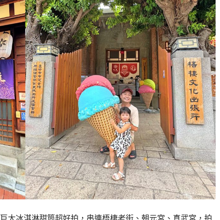
巨大冰淇淋甜筒超好拍，串連梧棲老街、朝元宮、真武宮，拍