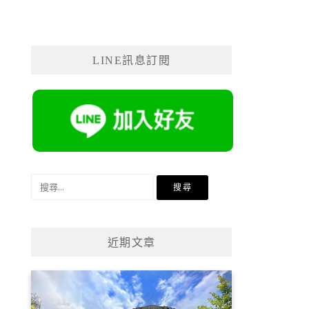
LINE訊息訂閱
搜
尋
關
鍵
近期文章
字: