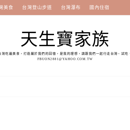
灣美食
台灣登山步道
台灣瀑布
國內住宿
天生寶家族
台灣吃遍美食，打造屬於我們的回憶，是我的理想，請跟我們一起行走台灣~ 試吃
FBUON2881@YAHOO.COM.TW