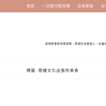
Skip
首頁
一日遊行程攻略
台灣景點
台
to
content
戒除買東西的壞習慣，把錢花在旅遊上，走遍
標籤:
梧棲文化出張所美食