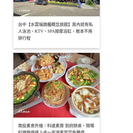
台中【水雲端旗艦概念旅館】房內就有私
人泳池、KTV、SPA按摩浴缸，根本不用
排行程
南投素食外燴｜科達素齋 到府辦桌，現場
料理熱呼呼上桌～澎湃素宴菜色豐盛