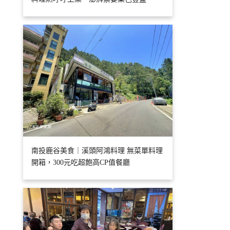
南投鹿谷美食｜溪頭阿鴻料理 無菜單料理
開箱，300元吃超飽高CP值餐廳