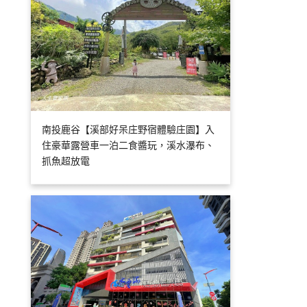
南投鹿谷【溪部好呆庄野宿體驗庄園】入
住豪華露營車一泊二食醬玩，溪水瀑布、
抓魚超放電