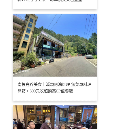
南投鹿谷美食｜溪頭阿鴻料理 無菜單料理
開箱，300元吃超飽高CP值餐廳