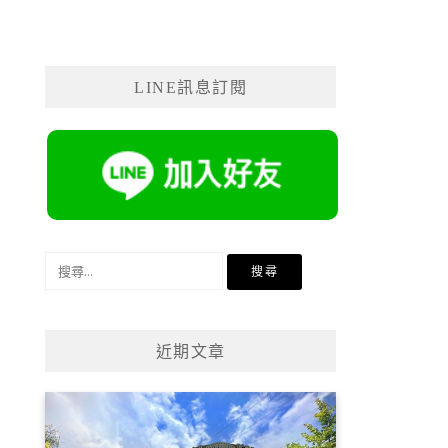
LINE訊息訂閱
搜
尋
關
鍵
近期文章
字: