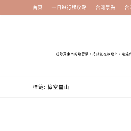
Skip
首頁
一日遊行程攻略
台灣景點
台
to
content
戒除買東西的壞習慣，把錢花在旅遊上，走遍
標籤:
樟空崙山