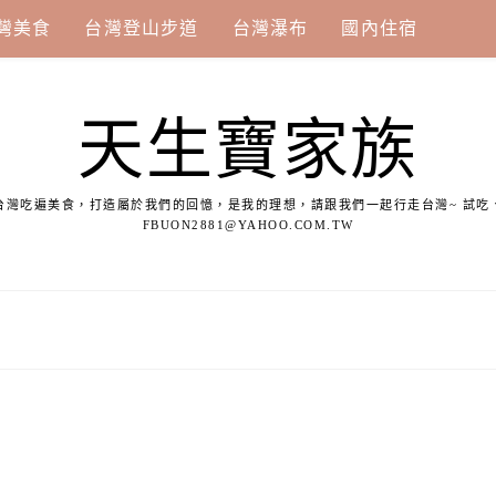
灣美食
台灣登山步道
台灣瀑布
國內住宿
天生寶家族
台灣吃遍美食，打造屬於我們的回憶，是我的理想，請跟我們一起行走台灣~ 試吃
FBUON2881@YAHOO.COM.TW