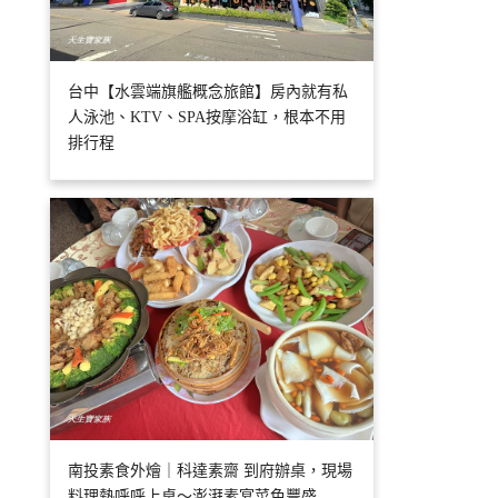
台中【水雲端旗艦概念旅館】房內就有私
人泳池、KTV、SPA按摩浴缸，根本不用
排行程
南投素食外燴｜科達素齋 到府辦桌，現場
料理熱呼呼上桌～澎湃素宴菜色豐盛