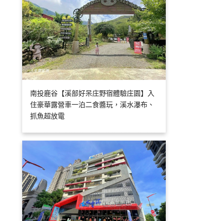
南投鹿谷【溪部好呆庄野宿體驗庄園】入
住豪華露營車一泊二食醬玩，溪水瀑布、
抓魚超放電