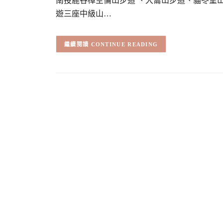
南投鹿谷樟空倫山步道 、大崙山步道、貓冬望
遊三座中級山…
CONTINUE READING