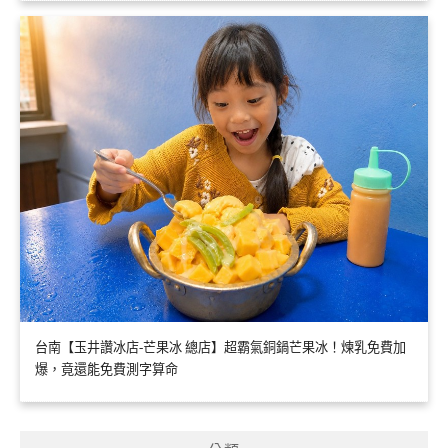
台南【玉井讚冰店-芒果冰 總店】超霸氣銅鍋芒果冰！煉乳免費加
爆，竟還能免費測字算命