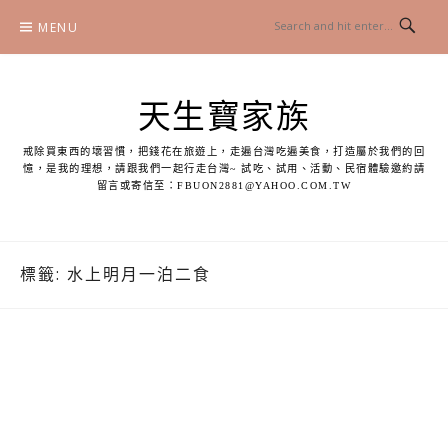
Skip
MENU
to
content
天生寶家族
戒除買東西的壞習慣，把錢花在旅遊上，走遍台灣吃遍美食，打造屬於我們的回
憶，是我的理想，請跟我們一起行走台灣~ 試吃、試用、活動、民宿體驗邀約請
留言或寄信至：
FBUON2881@YAHOO.COM.TW
標籤:
水上明月一泊二食