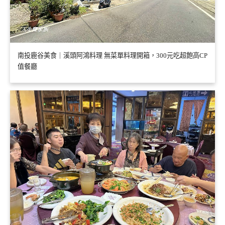
南投鹿谷美食｜溪頭阿鴻料理 無菜單料理開箱，300元吃超飽高CP
值餐廳