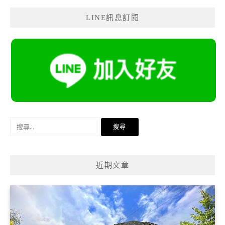
LINE訊息訂閱
搜
尋
關
鍵
近期文章
字: