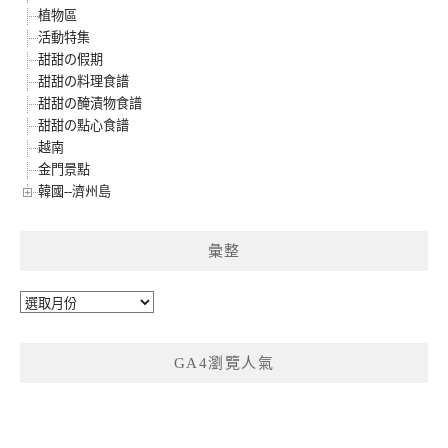
植物區
活動特集
甜甜の假期
甜甜の料理食譜
甜甜の醃漬物食譜
甜甜の點心食譜
越南
金門景點
韓國--濟州島
彙整
彙
整
GA4瀏覽人氣