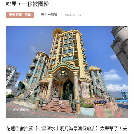
啡屋，一秒被圈粉
東部旅遊--花蓮
天生一對寶
2026-03-29
花蓮住宿推薦【七星潭水上明月海景渡假旅店】太奢華了！美