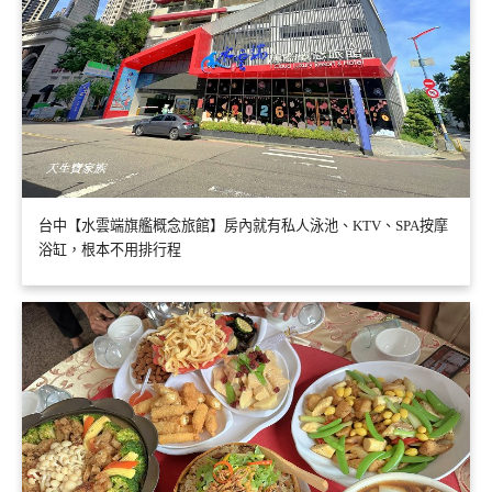
台中【水雲端旗艦概念旅館】房內就有私人泳池、KTV、SPA按摩
浴缸，根本不用排行程