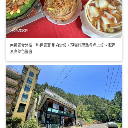
南投素食外燴｜科達素齋 到府辦桌，現場料理熱呼呼上桌～澎湃
素宴菜色豐盛