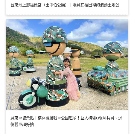
台東池上鄉福德宮（田中伯公廟）｜隱藏在稻田裡的泡麵土地公
屏東車城景點｜棋開得勝戰車公園超萌！巨大棋盤Q版阿兵哥、退
役戰車超好拍