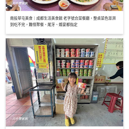
南投草屯美食｜成都生活美食館 老字號合菜餐廳，整桌菜色澎湃
到吃不完，難怪聚餐、尾牙、婚宴都指定