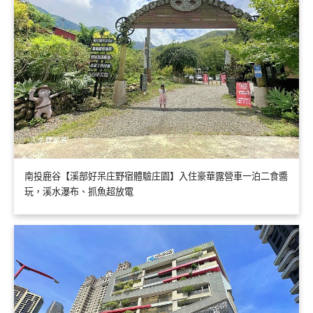
南投鹿谷【溪部好呆庄野宿體驗庄園】入住豪華露營車一泊二食醬
玩，溪水瀑布、抓魚超放電