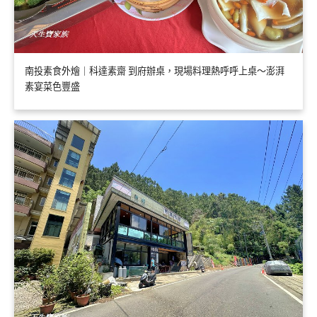
南投素食外燴｜科達素齋 到府辦桌，現場料理熱呼呼上桌～澎湃
素宴菜色豐盛