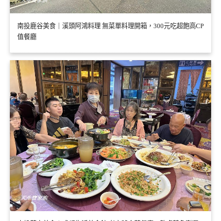
南投鹿谷美食｜溪頭阿鴻料理 無菜單料理開箱，300元吃超飽高CP
值餐廳