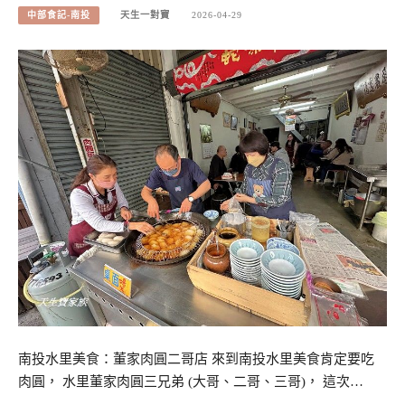
中部食記-南投
天生一對寶
2026-04-29
南投水里美食：董家肉圓二哥店 來到南投水里美食肯定要吃
肉圓， 水里董家肉圓三兄弟 (大哥、二哥、三哥)， 這次…