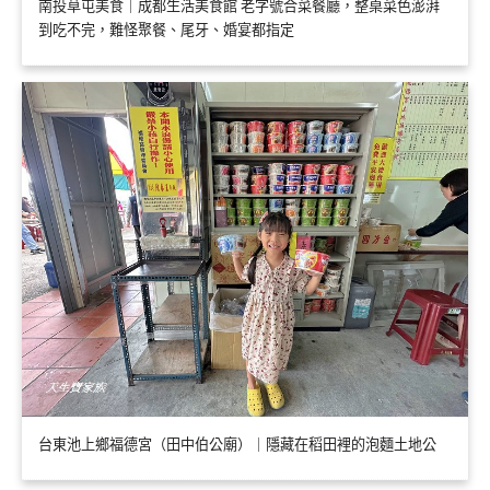
南投草屯美食｜成都生活美食館 老字號合菜餐廳，整桌菜色澎湃
到吃不完，難怪聚餐、尾牙、婚宴都指定
台東池上鄉福德宮（田中伯公廟）｜隱藏在稻田裡的泡麵土地公