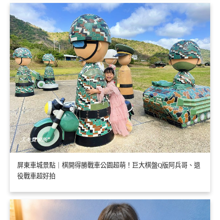
屏東車城景點｜棋開得勝戰車公園超萌！巨大棋盤Q版阿兵哥、退
役戰車超好拍