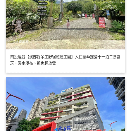
南投鹿谷【溪部好呆庄野宿體驗庄園】入住豪華露營車一泊二食醬
玩，溪水瀑布、抓魚超放電