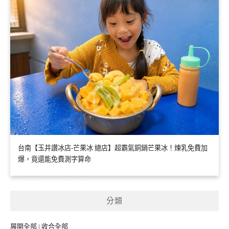
台南【玉井讚冰店-芒果冰 總店】超霸氣銅鍋芒果冰！煉乳免費加
爆，竟還能免費測字算命
分類
展開全部
|
收合全部