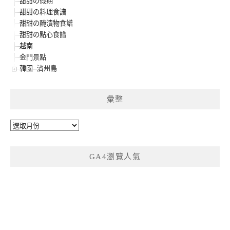
甜甜の假期
甜甜の料理食譜
甜甜の醃漬物食譜
甜甜の點心食譜
越南
金門景點
韓國--濟州島
彙整
彙
整
GA4瀏覽人氣