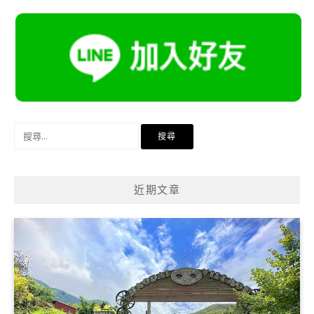
搜
尋
關
鍵
近期文章
字: