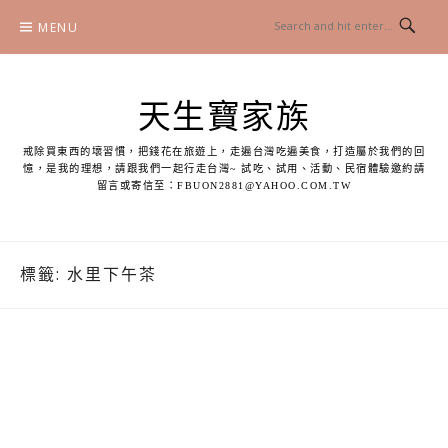
Skip
MENU
to
content
天生寶家族
戒除買東西的壞習慣，把錢花在旅遊上，走遍台灣吃遍美食，打造屬於我們的回
憶，是我的理想，請跟我們一起行走台灣~ 試吃、試用、活動、民宿體驗邀約請
留言或寄信至：
FBUON2881@YAHOO.COM.TW
標籤:
水里下午茶