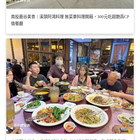
南投鹿谷美食｜溪頭阿鴻料理 無菜單料理開箱，300元吃超飽高CP
值餐廳