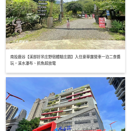
南投鹿谷【溪部好呆庄野宿體驗庄園】入住豪華露營車一泊二食醬
玩，溪水瀑布、抓魚超放電