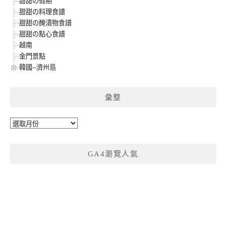
甜甜の假期
甜甜の料理食譜
甜甜の醃漬物食譜
甜甜の點心食譜
越南
金門景點
韓國--濟州島
彙整
彙
整
GA4瀏覽人氣