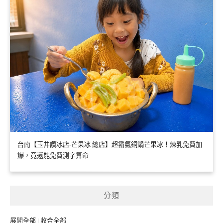
台南【玉井讚冰店-芒果冰 總店】超霸氣銅鍋芒果冰！煉乳免費加
爆，竟還能免費測字算命
分類
展開全部
|
收合全部