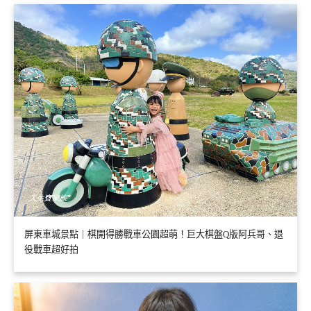
屏東車城景點｜棋開得勝戰車公園超萌！巨大棋盤Q版阿兵哥、退
役戰車超好拍