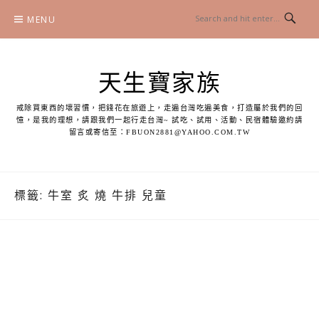
Skip
MENU
to
content
天生寶家族
戒除買東西的壞習慣，把錢花在旅遊上，走遍台灣吃遍美食，打造屬於我們的回
憶，是我的理想，請跟我們一起行走台灣~ 試吃、試用、活動、民宿體驗邀約請
留言或寄信至：
FBUON2881@YAHOO.COM.TW
標籤:
牛室 炙 燒 牛排 兒童