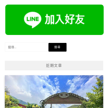
搜
尋
關
鍵
近期文章
字: