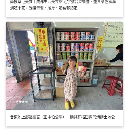
南投草屯美食｜成都生活美食館 老字號合菜餐廳，整桌菜色澎湃
到吃不完，難怪聚餐、尾牙、婚宴都指定
台東池上鄉福德宮（田中伯公廟）｜隱藏在稻田裡的泡麵土地公