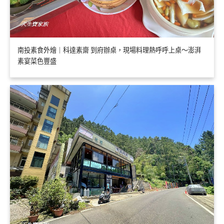
南投素食外燴｜科達素齋 到府辦桌，現場料理熱呼呼上桌～澎湃
素宴菜色豐盛