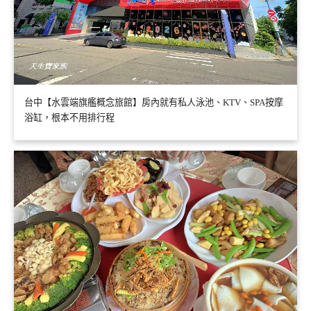
台中【水雲端旗艦概念旅館】房內就有私人泳池、KTV、SPA按摩
浴缸，根本不用排行程