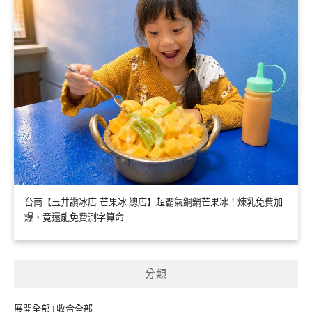
台南【玉井讚冰店-芒果冰 總店】超霸氣銅鍋芒果冰！煉乳免費加
爆，竟還能免費測字算命
分類
展開全部
|
收合全部