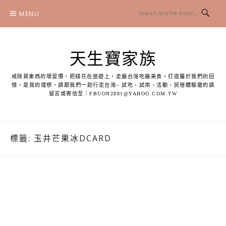
Skip
MENU
to
content
天生寶家族
戒除買東西的壞習慣，把錢花在旅遊上，走遍台灣吃遍美食，打造屬於我們的回
憶，是我的理想，請跟我們一起行走台灣~ 試吃、試用、活動、民宿體驗邀約請
留言或寄信至：
FBUON2881@YAHOO.COM.TW
標籤:
玉井芒果冰DCARD