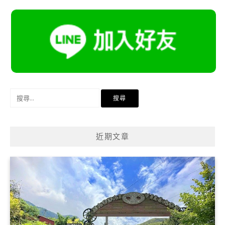
搜
尋
關
鍵
近期文章
字: