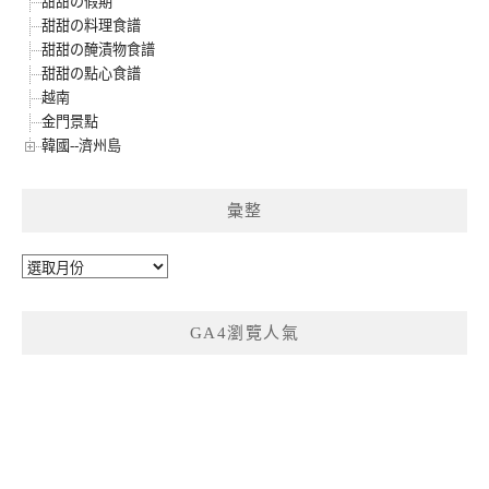
甜甜の假期
甜甜の料理食譜
甜甜の醃漬物食譜
甜甜の點心食譜
越南
金門景點
韓國--濟州島
彙整
彙
整
GA4瀏覽人氣