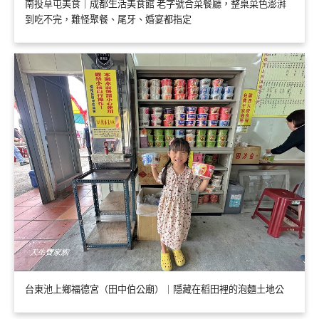
南投草屯美食｜成都生活美食館 老字號合菜餐廳，整桌菜色澎湃
到吃不完，難怪聚餐、尾牙、婚宴都指定
台東池上鄉福德宮（田中伯公廟）｜隱藏在稻田裡的泡麵土地公