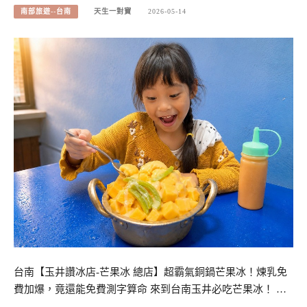
南部旅遊--台南
天生一對寶
2026-05-14
台南【玉井讚冰店-芒果冰 總店】超霸氣銅鍋芒果冰！煉乳免
費加爆，竟還能免費測字算命 來到台南玉井必吃芒果冰！ …