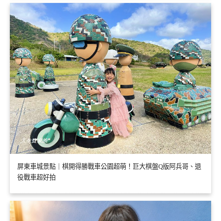
屏東車城景點｜棋開得勝戰車公園超萌！巨大棋盤Q版阿兵哥、退
役戰車超好拍