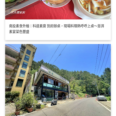
南投素食外燴｜科達素齋 到府辦桌，現場料理熱呼呼上桌～澎湃
素宴菜色豐盛