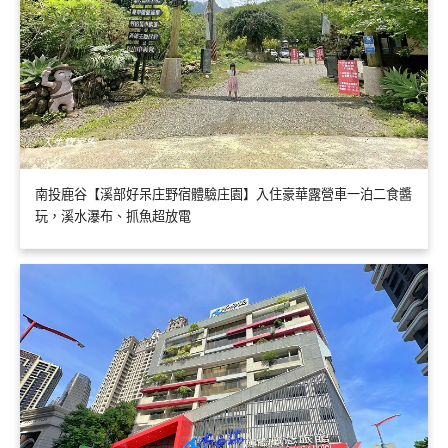
南投鹿谷【溪部好呆庄野宿體驗庄園】入住豪華露營車一泊二食醬
玩，溪水瀑布、抓魚超放電