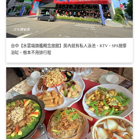
台中【水雲端旗艦概念旅館】房內就有私人泳池、KTV、SPA按摩
浴缸，根本不用排行程