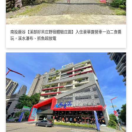
南投鹿谷【溪部好呆庄野宿體驗庄園】入住豪華露營車一泊二食醬
玩，溪水瀑布、抓魚超放電