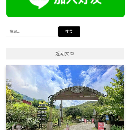
搜
尋
關
鍵
近期文章
字: