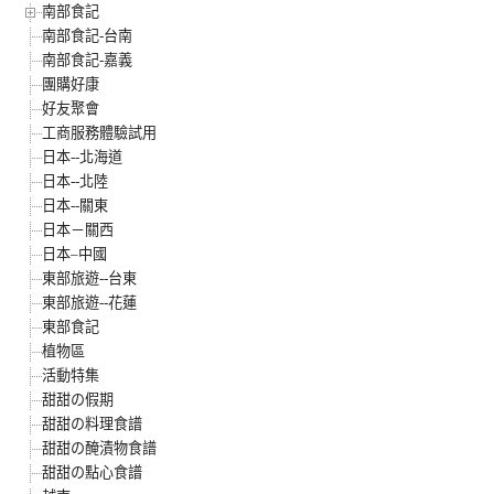
南部食記
南部食記-台南
南部食記-嘉義
團購好康
好友聚會
工商服務體驗試用
日本--北海道
日本--北陸
日本--關東
日本－關西
日本–中國
東部旅遊--台東
東部旅遊--花蓮
東部食記
植物區
活動特集
甜甜の假期
甜甜の料理食譜
甜甜の醃漬物食譜
甜甜の點心食譜