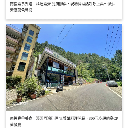
南投素食外燴｜科達素齋 到府辦桌，現場料理熱呼呼上桌～澎湃
素宴菜色豐盛
南投鹿谷美食｜溪頭阿鴻料理 無菜單料理開箱，300元吃超飽高CP
值餐廳