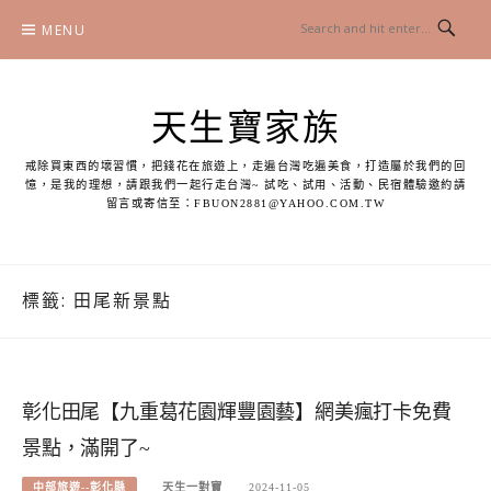
Skip
MENU
to
content
天生寶家族
戒除買東西的壞習慣，把錢花在旅遊上，走遍台灣吃遍美食，打造屬於我們的回
憶，是我的理想，請跟我們一起行走台灣~ 試吃、試用、活動、民宿體驗邀約請
留言或寄信至：
FBUON2881@YAHOO.COM.TW
標籤:
田尾新景點
彰化田尾【九重葛花園輝豐園藝】網美瘋打卡免費
景點，滿開了~
中部旅遊--彰化縣
天生一對寶
2024-11-05