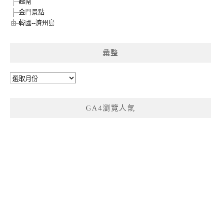
越南
金門景點
韓國--濟州島
彙整
彙
整
GA4瀏覽人氣