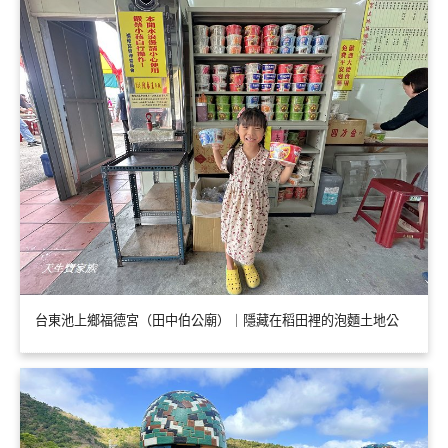
台東池上鄉福德宮（田中伯公廟）｜隱藏在稻田裡的泡麵土地公