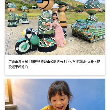
屏東車城景點｜棋開得勝戰車公園超萌！巨大棋盤Q版阿兵哥、退
役戰車超好拍