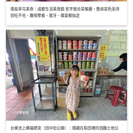
南投草屯美食｜成都生活美食館 老字號合菜餐廳，整桌菜色澎湃
到吃不完，難怪聚餐、尾牙、婚宴都指定
台東池上鄉福德宮（田中伯公廟）｜隱藏在稻田裡的泡麵土地公