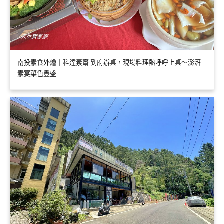
南投素食外燴｜科達素齋 到府辦桌，現場料理熱呼呼上桌～澎湃
素宴菜色豐盛