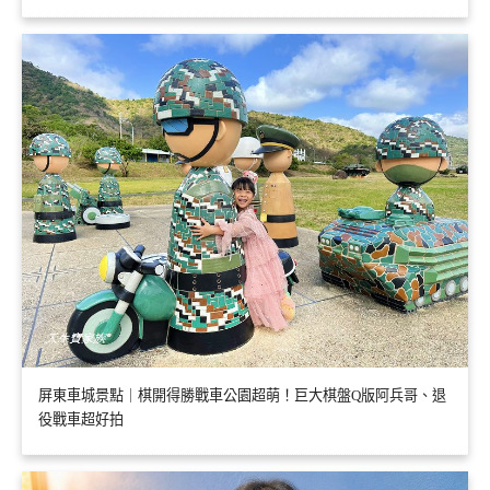
屏東車城景點｜棋開得勝戰車公園超萌！巨大棋盤Q版阿兵哥、退
役戰車超好拍