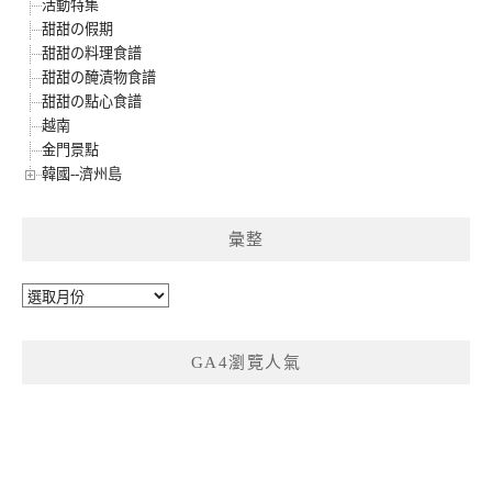
活動特集
甜甜の假期
甜甜の料理食譜
甜甜の醃漬物食譜
甜甜の點心食譜
越南
金門景點
韓國--濟州島
彙整
彙
整
GA4瀏覽人氣