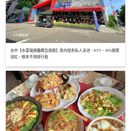
台中【水雲端旗艦概念旅館】房內就有私人泳池、KTV、SPA按摩
浴缸，根本不用排行程