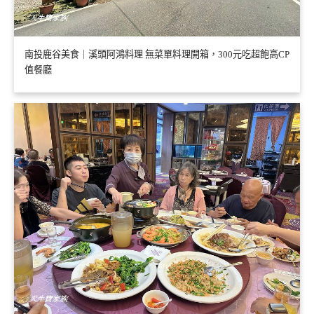
南投鹿谷美食｜溪頭阿鴻料理 無菜單料理開箱，300元吃超飽高CP
值餐廳