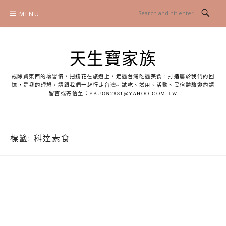
Skip
MENU
to
content
天生寶家族
戒除買東西的壞習慣，把錢花在旅遊上，走遍台灣吃遍美食，打造屬於我們的回
憶，是我的理想，請跟我們一起行走台灣~ 試吃、試用、活動、民宿體驗邀約請
留言或寄信至：
FBUON2881@YAHOO.COM.TW
標籤:
科達素食