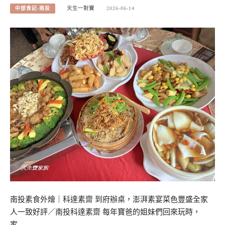
中部食記-南投
天生一對寶
2026-06-14
南投素食外燴｜科達素齋 到府辦桌，澎湃素宴菜色豐盛全家
人一致好評／南投科達素齋 每年寶爸的姐妹們回來玩時，
家…