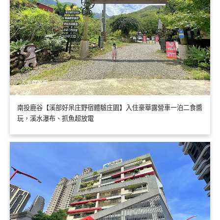
南投鹿谷【溪部好呆庄野宿體驗庄園】入住豪華露營車一泊二食醬
玩，溪水瀑布、抓魚超放電