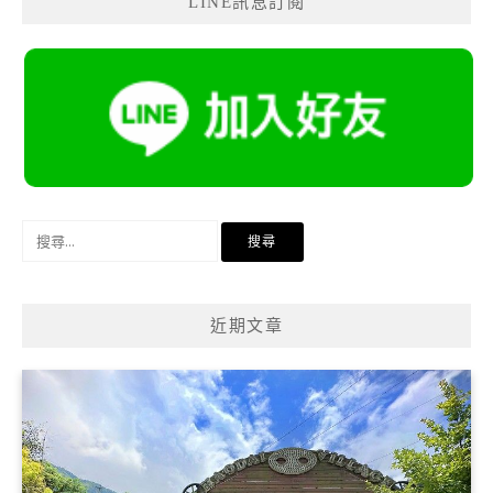
LINE訊息訂閱
搜
尋
關
鍵
近期文章
字: