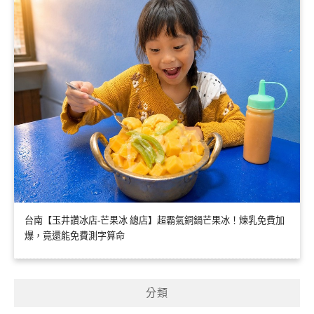
台南【玉井讚冰店-芒果冰 總店】超霸氣銅鍋芒果冰！煉乳免費加
爆，竟還能免費測字算命
分類