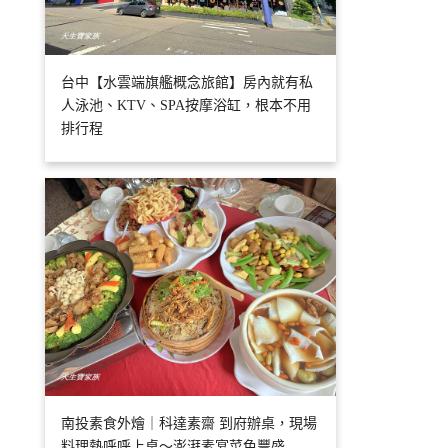
台中【水雲端旗艦概念旅館】房內就有私
人泳池、KTV、SPA按摩浴缸，根本不用
排行程
南投素食外燴｜科達素齋 到府辦桌，現場
料理熱呼呼上桌～澎湃素宴菜色豐盛