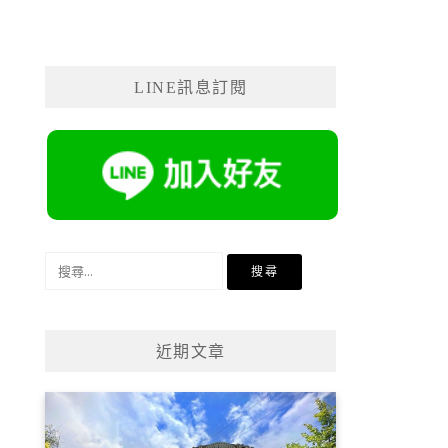
LINE訊息訂閱
搜
尋
關
鍵
近期文章
字: