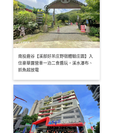
南投鹿谷【溪部好呆庄野宿體驗庄園】入
住豪華露營車一泊二食醬玩，溪水瀑布、
抓魚超放電