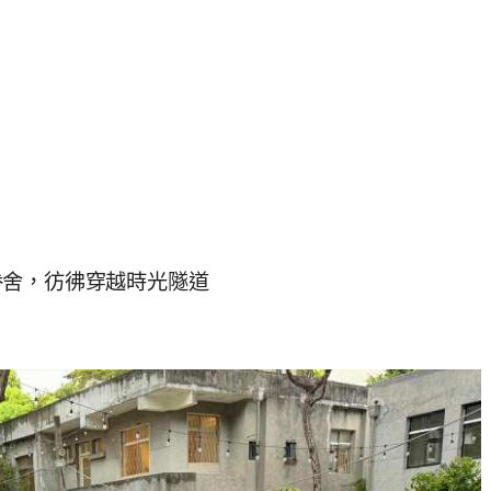
眷舍，彷彿穿越時光隧道