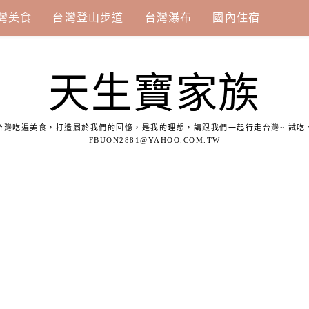
灣美食
台灣登山步道
台灣瀑布
國內住宿
天生寶家族
台灣吃遍美食，打造屬於我們的回憶，是我的理想，請跟我們一起行走台灣~ 試吃
FBUON2881@YAHOO.COM.TW