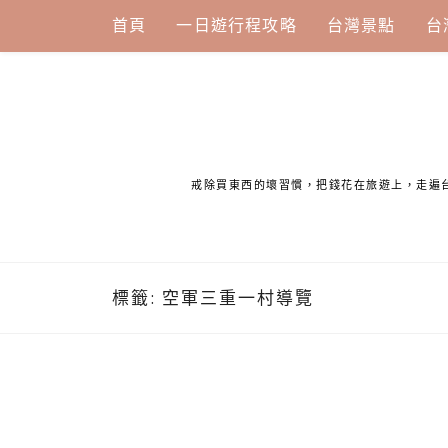
Skip
首頁
一日遊行程攻略
台灣景點
台
to
content
戒除買東西的壞習慣，把錢花在旅遊上，走遍
標籤:
空軍三重一村導覽