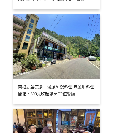
南投鹿谷美食｜溪頭阿鴻料理 無菜單料理
開箱，300元吃超飽高CP值餐廳