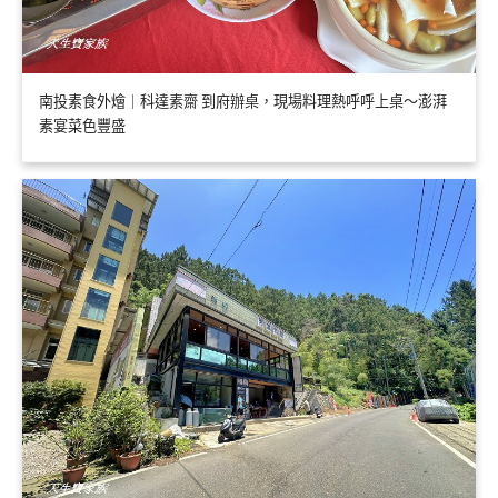
南投素食外燴｜科達素齋 到府辦桌，現場料理熱呼呼上桌～澎湃
素宴菜色豐盛