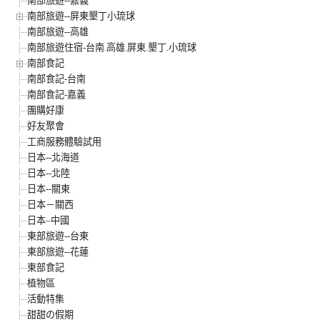
南部旅遊--嘉義
南部旅遊--屏東墾丁小琉球
南部旅遊--高雄
南部旅遊住宿-台南.高雄.屏東.墾丁.小琉球
南部食記
南部食記-台南
南部食記-嘉義
團購好康
好友聚會
工商服務體驗試用
日本--北海道
日本--北陸
日本--關東
日本－關西
日本–中國
東部旅遊--台東
東部旅遊--花蓮
東部食記
植物區
活動特集
甜甜の假期