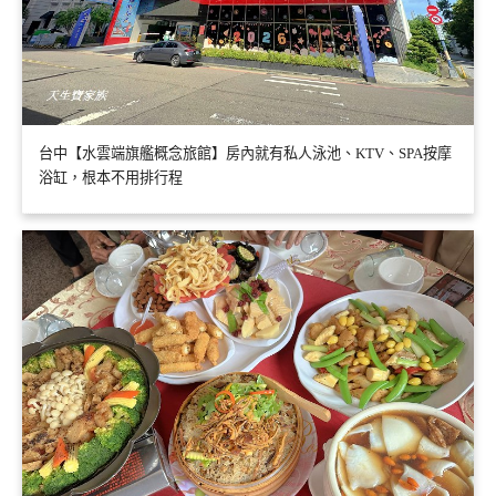
台中【水雲端旗艦概念旅館】房內就有私人泳池、KTV、SPA按摩
浴缸，根本不用排行程