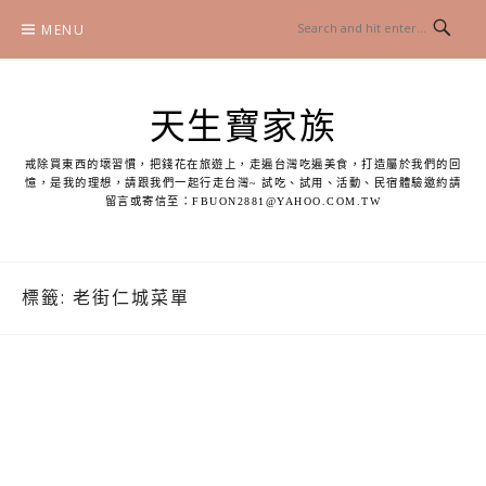
Skip
MENU
to
content
天生寶家族
戒除買東西的壞習慣，把錢花在旅遊上，走遍台灣吃遍美食，打造屬於我們的回
憶，是我的理想，請跟我們一起行走台灣~ 試吃、試用、活動、民宿體驗邀約請
留言或寄信至：
FBUON2881@YAHOO.COM.TW
標籤:
老街仁城菜單