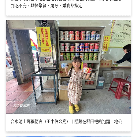
到吃不完，難怪聚餐、尾牙、婚宴都指定
台東池上鄉福德宮（田中伯公廟）｜隱藏在稻田裡的泡麵土地公