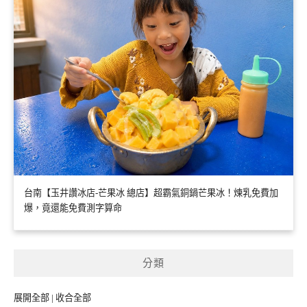
台南【玉井讚冰店-芒果冰 總店】超霸氣銅鍋芒果冰！煉乳免費加
爆，竟還能免費測字算命
分類
展開全部
|
收合全部