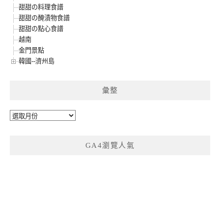
甜甜の料理食譜
甜甜の醃漬物食譜
甜甜の點心食譜
越南
金門景點
韓國--濟州島
彙整
彙
整
GA4瀏覽人氣