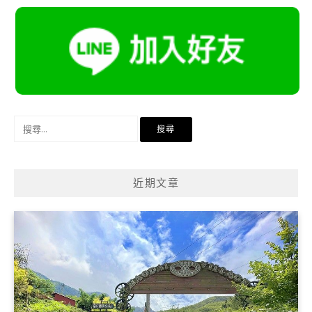
搜
尋
關
鍵
近期文章
字: