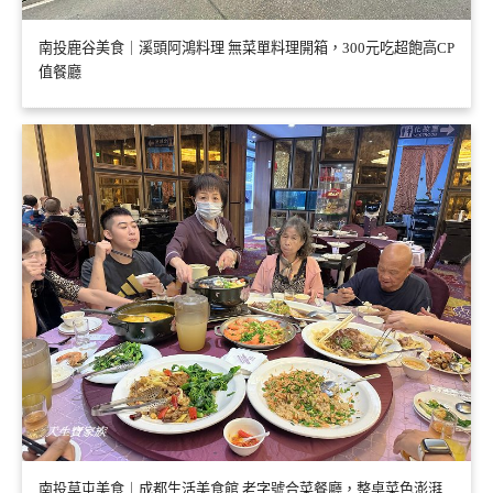
南投鹿谷美食｜溪頭阿鴻料理 無菜單料理開箱，300元吃超飽高CP
值餐廳
南投草屯美食｜成都生活美食館 老字號合菜餐廳，整桌菜色澎湃