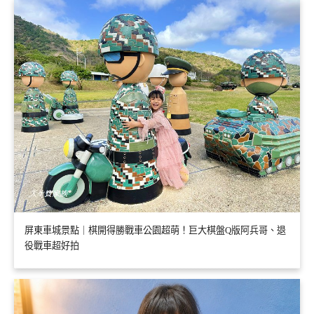
屏東車城景點｜棋開得勝戰車公園超萌！巨大棋盤Q版阿兵哥、退
役戰車超好拍