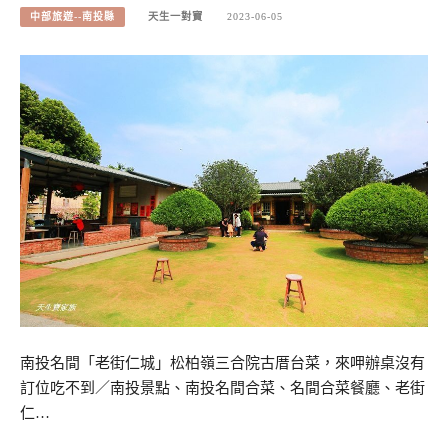
中部旅遊--南投縣
天生一對寶
2023-06-05
南投名間「老街仁城」松柏嶺三合院古厝台菜，來呷辦桌沒有
訂位吃不到／南投景點、南投名間合菜、名間合菜餐廳、老街
仁…