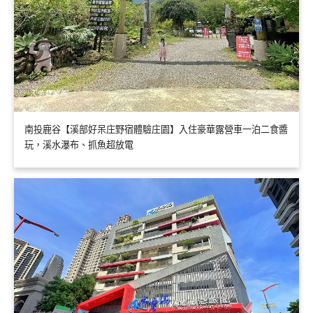
南投鹿谷【溪部好呆庄野宿體驗庄園】入住豪華露營車一泊二食醬
玩，溪水瀑布、抓魚超放電