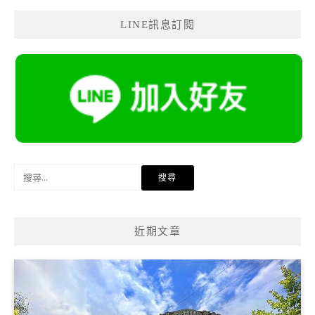
LINE訊息訂閱
搜
尋
關
鍵
近期文章
字: