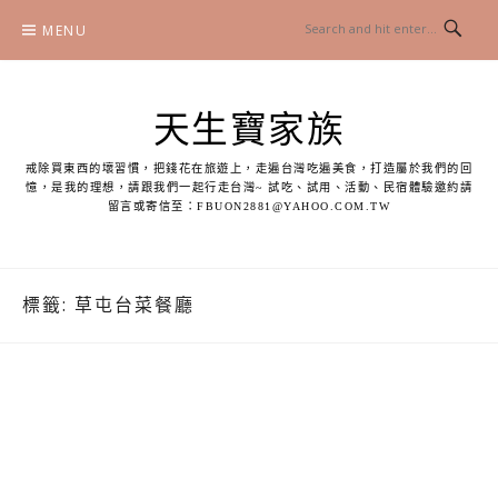
Skip
MENU
to
content
天生寶家族
戒除買東西的壞習慣，把錢花在旅遊上，走遍台灣吃遍美食，打造屬於我們的回
憶，是我的理想，請跟我們一起行走台灣~ 試吃、試用、活動、民宿體驗邀約請
留言或寄信至：
FBUON2881@YAHOO.COM.TW
標籤:
草屯台菜餐廳