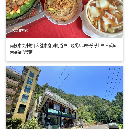
南投素食外燴｜科達素齋 到府辦桌，現場料理熱呼呼上桌～澎湃
素宴菜色豐盛