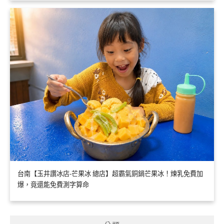
台南【玉井讚冰店-芒果冰 總店】超霸氣銅鍋芒果冰！煉乳免費加
爆，竟還能免費測字算命