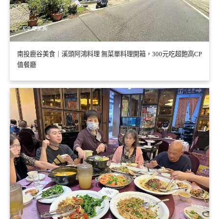
南投鹿谷美食｜溪頭阿鴻料理 無菜單料理開箱，300元吃超飽高CP
值餐廳