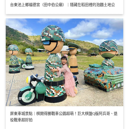
台東池上鄉福德宮（田中伯公廟）｜隱藏在稻田裡的泡麵土地公
屏東車城景點｜棋開得勝戰車公園超萌！巨大棋盤Q版阿兵哥、退
役戰車超好拍