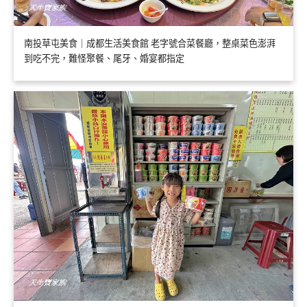
南投草屯美食｜成都生活美食館 老字號合菜餐廳，整桌菜色澎湃
到吃不完，難怪聚餐、尾牙、婚宴都指定