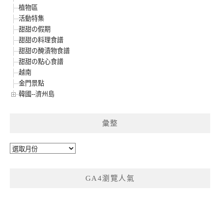
植物區
活動特集
甜甜の假期
甜甜の料理食譜
甜甜の醃漬物食譜
甜甜の點心食譜
越南
金門景點
韓國--濟州島
彙整
彙
整
GA4瀏覽人氣