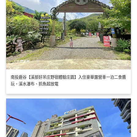
南投鹿谷【溪部好呆庄野宿體驗庄園】入住豪華露營車一泊二食醬
玩，溪水瀑布、抓魚超放電