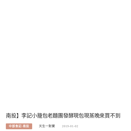
南投】李記小籠包老麵團發酵現包現蒸晚來買不到
中部食記-南投
天生一對寶
2019-01-02