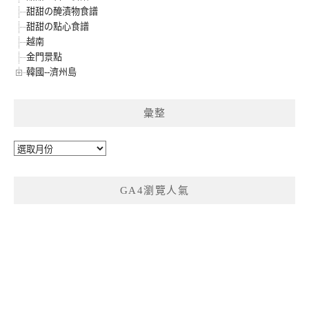
甜甜の醃漬物食譜
甜甜の點心食譜
越南
金門景點
韓國--濟州島
彙整
彙
整
GA4瀏覽人氣