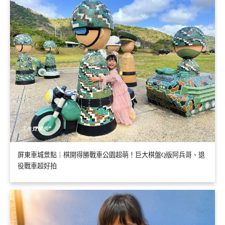
屏東車城景點｜棋開得勝戰車公園超萌！巨大棋盤Q版阿兵哥、退
役戰車超好拍