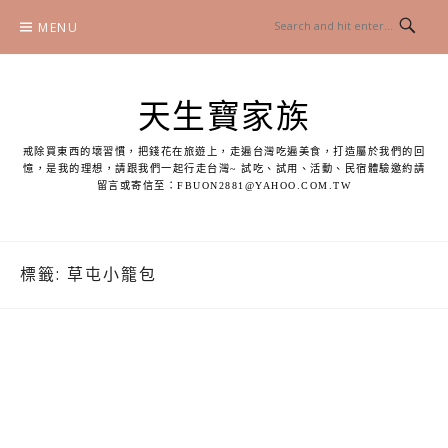
Skip
MENU
to
content
天生寶家族
戒除買東西的壞習慣，把錢花在旅遊上，走遍台灣吃遍美食，打造屬於我們的回
憶，是我的理想，請跟我們一起行走台灣~ 試吃、試用、活動、民宿體驗邀約請
留言或寄信至：
FBUON2881@YAHOO.COM.TW
標籤:
草屯小籠包