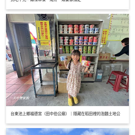
台東池上鄉福德宮（田中伯公廟）｜隱藏在稻田裡的泡麵土地公