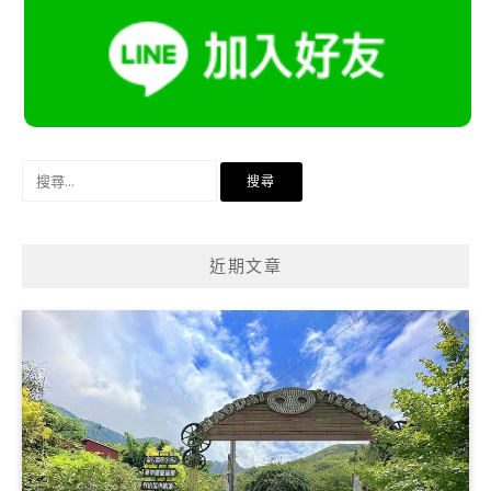
搜
尋
關
鍵
近期文章
字: