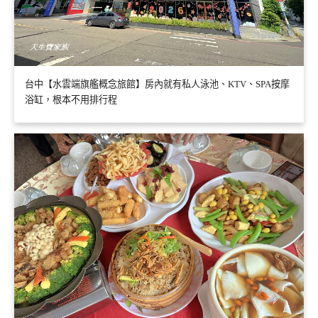
台中【水雲端旗艦概念旅館】房內就有私人泳池、KTV、SPA按摩
浴缸，根本不用排行程