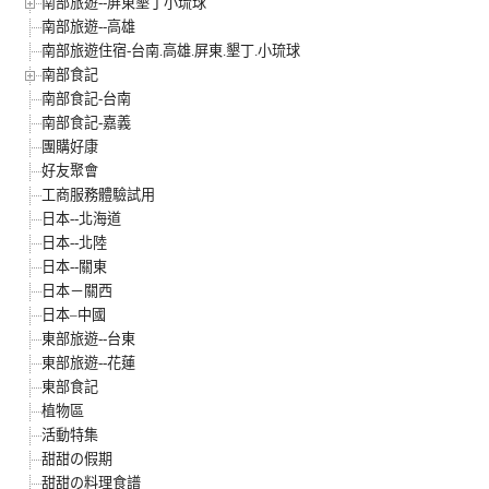
南部旅遊--屏東墾丁小琉球
南部旅遊--高雄
南部旅遊住宿-台南.高雄.屏東.墾丁.小琉球
南部食記
南部食記-台南
南部食記-嘉義
團購好康
好友聚會
工商服務體驗試用
日本--北海道
日本--北陸
日本--關東
日本－關西
日本–中國
東部旅遊--台東
東部旅遊--花蓮
東部食記
植物區
活動特集
甜甜の假期
甜甜の料理食譜