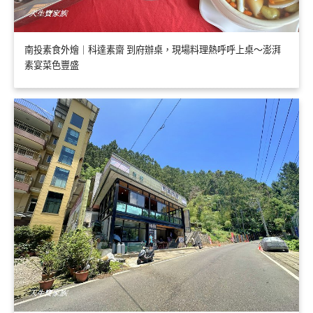
南投素食外燴｜科達素齋 到府辦桌，現場料理熱呼呼上桌～澎湃
素宴菜色豐盛