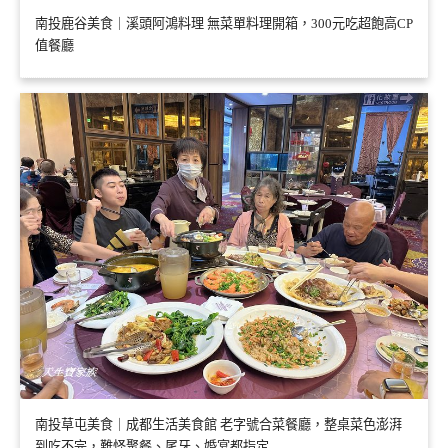
南投鹿谷美食｜溪頭阿鴻料理 無菜單料理開箱，300元吃超飽高CP
值餐廳
南投草屯美食｜成都生活美食館 老字號合菜餐廳，整桌菜色澎湃
到吃不完，難怪聚餐、尾牙、婚宴都指定