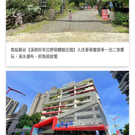
南投鹿谷【溪部好呆庄野宿體驗庄園】入住豪華露營車一泊二食醬
玩，溪水瀑布、抓魚超放電