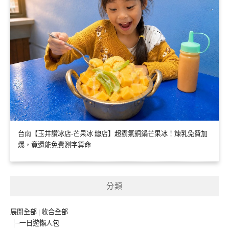
台南【玉井讚冰店-芒果冰 總店】超霸氣銅鍋芒果冰！煉乳免費加
爆，竟還能免費測字算命
分類
展開全部
|
收合全部
一日遊懶人包