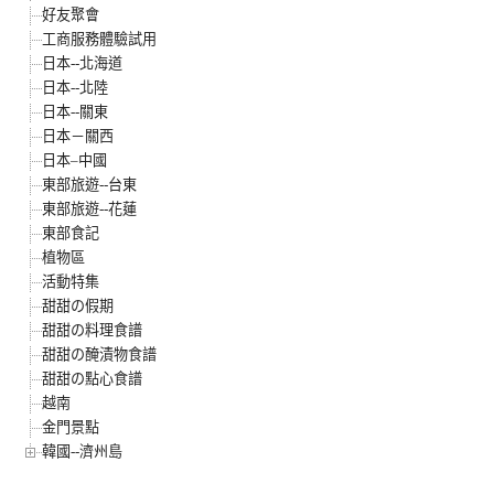
好友聚會
工商服務體驗試用
日本--北海道
日本--北陸
日本--關東
日本－關西
日本–中國
東部旅遊--台東
東部旅遊--花蓮
東部食記
植物區
活動特集
甜甜の假期
甜甜の料理食譜
甜甜の醃漬物食譜
甜甜の點心食譜
越南
金門景點
韓國--濟州島