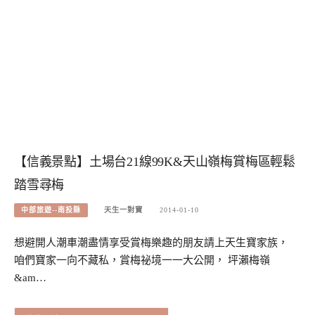
【信義景點】土場台21線99K&天山嶺梅賞梅區輕鬆
踏雪尋梅
中部旅遊--南投縣
天生一對寶
2014-01-10
想避開人潮車潮盡情享受賞梅樂趣的朋友請上天生寶家族，
咱們寶家一向不藏私，賞梅祕境一一大公開， 坪瀨梅嶺
&am…