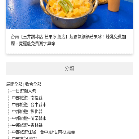
台南【玉井讚冰店-芒果冰 總店】超霸氣銅鍋芒果冰！煉乳免費加
爆，竟還能免費測字算命
分類
展開全部
|
收合全部
一日遊懶人包
中部旅遊--南投縣
中部旅遊--台中縣市
中部旅遊--彰化縣
中部旅遊--苗栗縣市
中部旅遊--雲林縣
中部旅遊住宿－台中.彰化.南投.嘉義
中部食記-南投