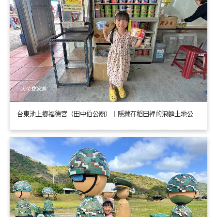
台東池上鄉福德宮（田中伯公廟）｜隱藏在稻田裡的泡麵土地公