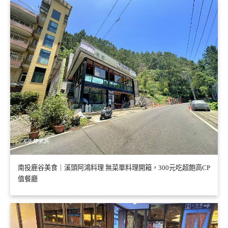
南投鹿谷美食｜溪頭阿鴻料理 無菜單料理開箱，300元吃超飽高CP
值餐廳