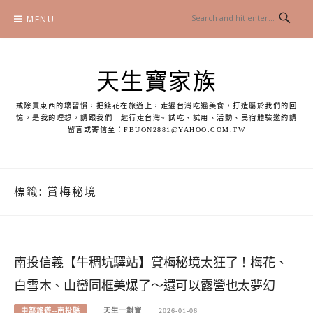
Skip
MENU
to
content
天生寶家族
戒除買東西的壞習慣，把錢花在旅遊上，走遍台灣吃遍美食，打造屬於我們的回
憶，是我的理想，請跟我們一起行走台灣~ 試吃、試用、活動、民宿體驗邀約請
留言或寄信至：
FBUON2881@YAHOO.COM.TW
標籤:
賞梅秘境
南投信義【牛稠坑驛站】賞梅秘境太狂了！梅花、
白雪木、山巒同框美爆了～還可以露營也太夢幻
中部旅遊--南投縣
天生一對寶
2026-01-06