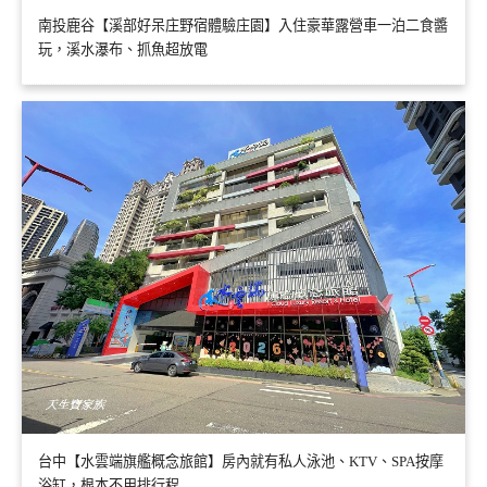
南投鹿谷【溪部好呆庄野宿體驗庄園】入住豪華露營車一泊二食醬
玩，溪水瀑布、抓魚超放電
台中【水雲端旗艦概念旅館】房內就有私人泳池、KTV、SPA按摩
浴缸，根本不用排行程