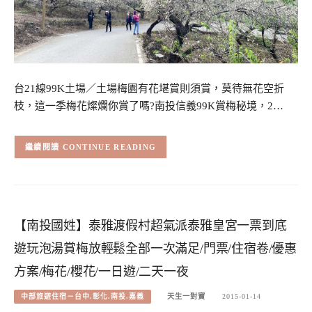
台21線99K土場／土場梅園有花堪賞則須賞，莫待無花空折
枝，這一季梅花燦爛你賞了嗎?南投信義99K賞梅秘境，2…
CONTINUE READING
【南投國姓】泰雅渡假村超氣派泰雅皇宮一票到底
遊玩泡湯賞梅放輕鬆全部一次滿足/門票/住宿卷/優惠
方案/梅花/櫻花/一日遊/二天一夜
中部旅遊住宿－台中.彰化.南投.嘉義
天生一對寶
2015-01-14