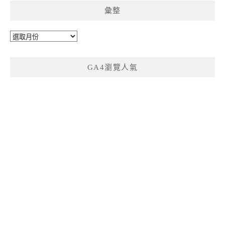
彙整
彙
整
GA4瀏覽人氣