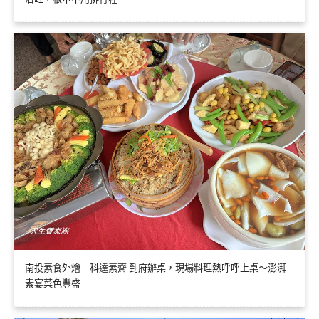
南投素食外燴｜科達素齋 到府辦桌，現場料理熱呼呼上桌～澎湃
素宴菜色豐盛