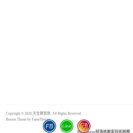
Copyright © 2026 天生寶家族. All Rights Reserved.
Boston Theme by
FameThemes
Blogimove部落格搬家技術服務