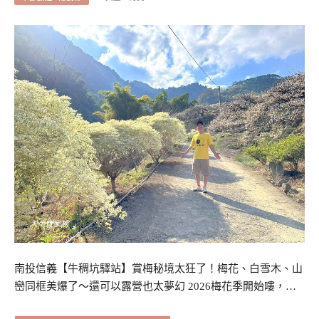
南投信義【牛稠坑驛站】賞梅秘境太狂了！梅花、白雪木、山
巒同框美爆了～還可以露營也太夢幻 2026梅花季開始嘍，…