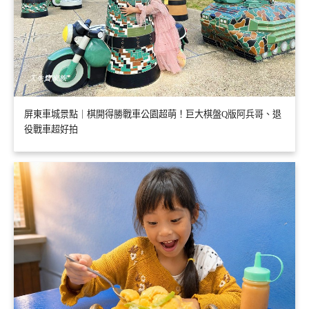
屏東車城景點｜棋開得勝戰車公園超萌！巨大棋盤Q版阿兵哥、退
役戰車超好拍