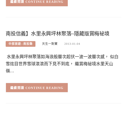
CONTINUE READING
南投信義】水里永興坪林聚落~隱藏版賞梅祕境
中部旅遊--南投縣
天生一對寶
2013-01-04
水里永興坪林聚落如海浪般層次起伏一波一波層次感， 似白
雪炫目世界雪球滾滾而下見不到底， 繼賞梅祕境水里天山
嶺…
CONTINUE READING