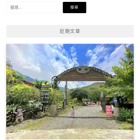
搜
尋
關
鍵
近期文章
字: