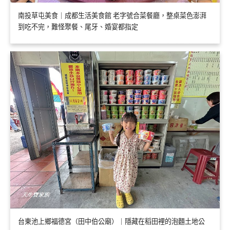
南投草屯美食｜成都生活美食館 老字號合菜餐廳，整桌菜色澎湃
到吃不完，難怪聚餐、尾牙、婚宴都指定
台東池上鄉福德宮（田中伯公廟）｜隱藏在稻田裡的泡麵土地公