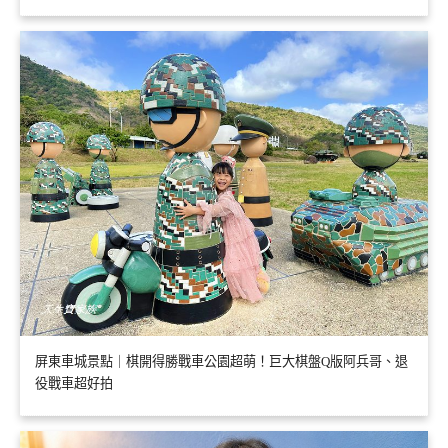
屏東車城景點｜棋開得勝戰車公園超萌！巨大棋盤Q版阿兵哥、退
役戰車超好拍