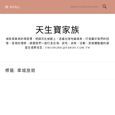
Skip
MENU
to
content
天生寶家族
戒除買東西的壞習慣，把錢花在旅遊上，走遍台灣吃遍美食，打造屬於我們的回
憶，是我的理想，請跟我們一起行走台灣~ 試吃、試用、活動、民宿體驗邀約請
留言或寄信至：
FBUON2881@YAHOO.COM.TW
標籤:
車城旅遊