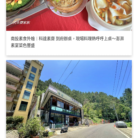
南投素食外燴｜科達素齋 到府辦桌，現場料理熱呼呼上桌～澎湃
素宴菜色豐盛