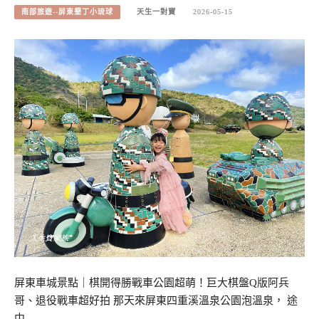
南部旅遊--屏東墾丁小琉球
天生一對寶
2026-05-15
屏東車城景點｜棋開得勝戰車公園超萌！巨大棋盤Q版阿兵
哥、退役戰車超好拍 那天來屏東四重溪溫泉公園泡溫泉， 途
中…