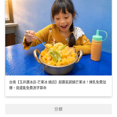
台南【玉井讚冰店-芒果冰 總店】超霸氣銅鍋芒果冰！煉乳免費加
爆，竟還能免費測字算命
分類