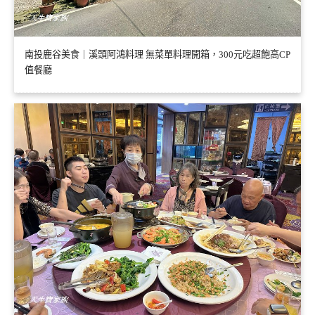
南投鹿谷美食｜溪頭阿鴻料理 無菜單料理開箱，300元吃超飽高CP
值餐廳