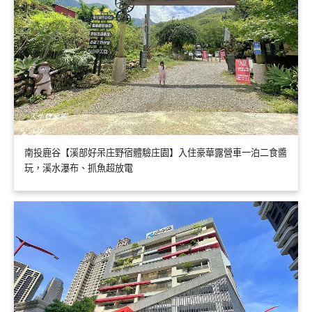
南投鹿谷【溪部好呆庄野宿體驗庄園】入住豪華露營車一泊二食醬
玩，溪水瀑布、抓魚超放電