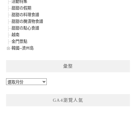
活動特集
甜甜の假期
甜甜の料理食譜
甜甜の醃漬物食譜
甜甜の點心食譜
越南
金門景點
韓國--濟州島
彙整
彙
整
GA4瀏覽人氣