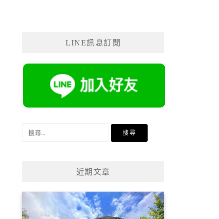
LINE訊息訂閱
搜
尋
關
鍵
近期文章
字: