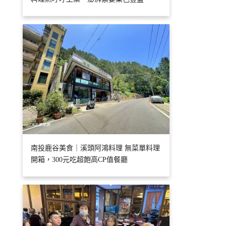
南投鹿谷美食｜溪頭阿鴻料理 無菜單料理
開箱，300元吃超飽高CP值餐廳