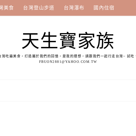
灣美食
台灣登山步道
台灣瀑布
國內住宿
天生寶家族
台灣吃遍美食，打造屬於我們的回憶，是我的理想，請跟我們一起行走台灣~ 試吃
FBUON2881@YAHOO.COM.TW