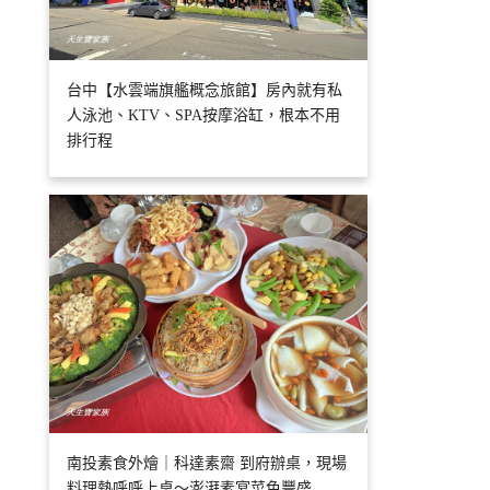
台中【水雲端旗艦概念旅館】房內就有私
人泳池、KTV、SPA按摩浴缸，根本不用
排行程
南投素食外燴｜科達素齋 到府辦桌，現場
料理熱呼呼上桌～澎湃素宴菜色豐盛