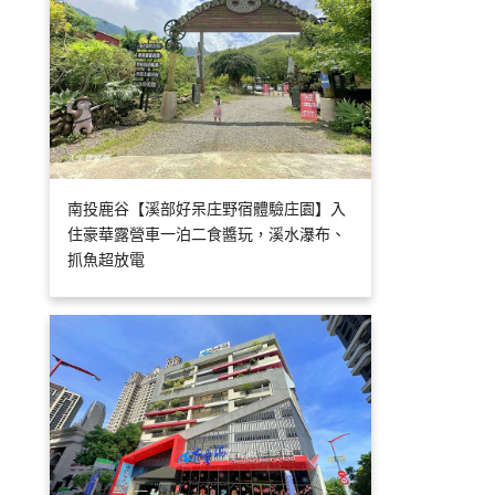
南投鹿谷【溪部好呆庄野宿體驗庄園】入
住豪華露營車一泊二食醬玩，溪水瀑布、
抓魚超放電