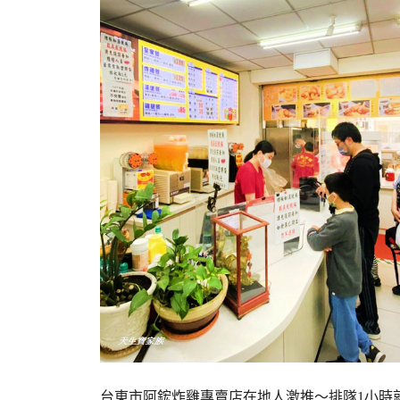
台東市阿鋐炸雞專賣店在地人激推～排隊1小時