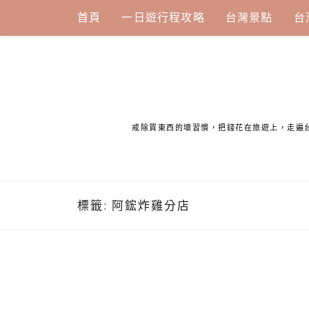
Skip
首頁
一日遊行程攻略
台灣景點
台
to
content
戒除買東西的壞習慣，把錢花在旅遊上，走遍
標籤:
阿鋐炸雞分店