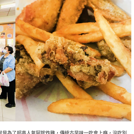
就是為了超高人氣阿鋐炸雞，傳統古早味一吃會上癮，沒吃別