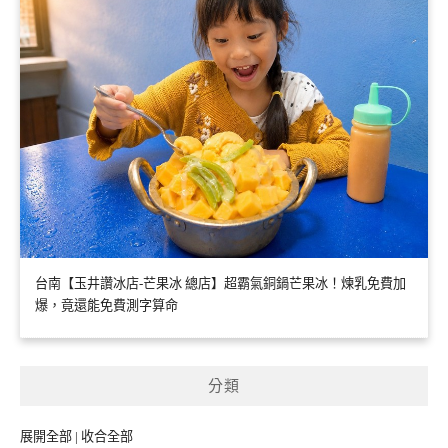
台南【玉井讚冰店-芒果冰 總店】超霸氣銅鍋芒果冰！煉乳免費加
爆，竟還能免費測字算命
分類
展開全部
|
收合全部