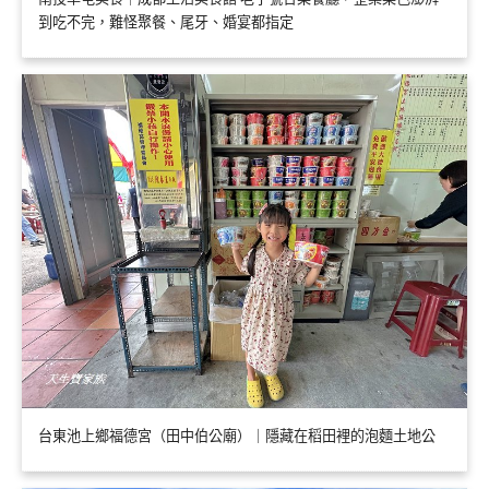
到吃不完，難怪聚餐、尾牙、婚宴都指定
台東池上鄉福德宮（田中伯公廟）｜隱藏在稻田裡的泡麵土地公