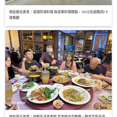
南投鹿谷美食｜溪頭阿鴻料理 無菜單料理開箱，300元吃超飽高CP
值餐廳
南投草屯美食｜成都生活美食館 老字號合菜餐廳，整桌菜色澎湃