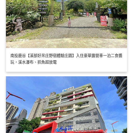
南投鹿谷【溪部好呆庄野宿體驗庄園】入住豪華露營車一泊二食醬
玩，溪水瀑布、抓魚超放電