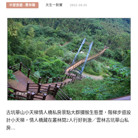
中部旅遊--雲林縣
天生一對寶
2022-10-25
古坑華山小天梯情人橋私房景點大群獼猴生態豐，階梯步道設
計小天梯，情人橋藏在叢林間2人行好刺激／雲林古坑華山私
房…