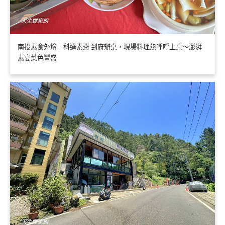
南投素食外燴｜科達素齋 到府辦桌，現場料理熱呼呼上桌～澎湃
素宴菜色豐盛