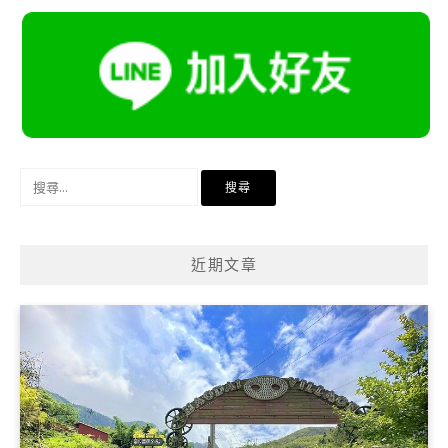
搜
尋
關
鍵
近期文章
字: