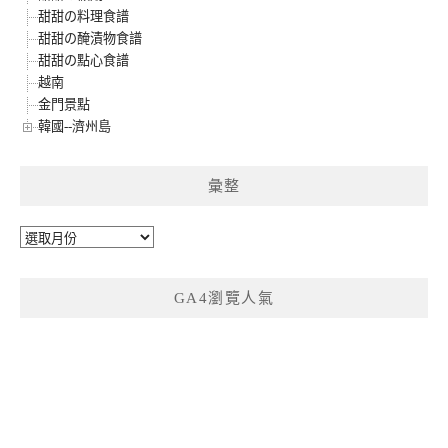
甜甜の料理食譜
甜甜の醃漬物食譜
甜甜の點心食譜
越南
金門景點
韓國--濟州島
彙整
彙
整
GA4瀏覽人氣