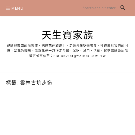
Skip
MENU
to
content
天生寶家族
戒除買東西的壞習慣，把錢花在旅遊上，走遍台灣吃遍美食，打造屬於我們的回
憶，是我的理想，請跟我們一起行走台灣~ 試吃、試用、活動、民宿體驗邀約請
留言或寄信至：
FBUON2881@YAHOO.COM.TW
標籤:
雲林古坑步道