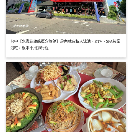
台中【水雲端旗艦概念旅館】房內就有私人泳池、KTV、SPA按摩
浴缸，根本不用排行程