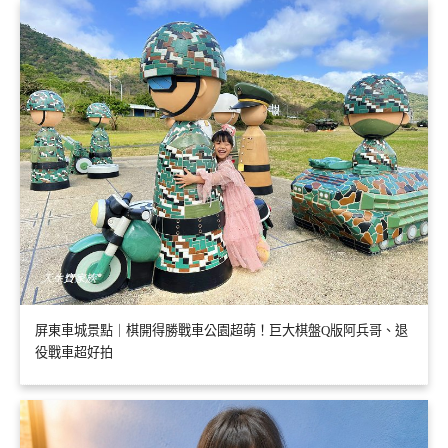
屏東車城景點｜棋開得勝戰車公園超萌！巨大棋盤Q版阿兵哥、退
役戰車超好拍