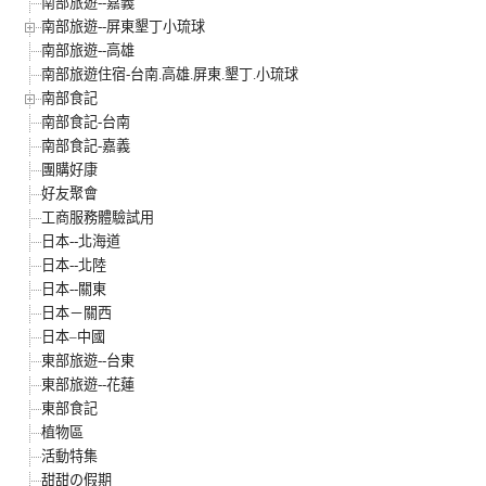
南部旅遊--嘉義
南部旅遊--屏東墾丁小琉球
南部旅遊--高雄
南部旅遊住宿-台南.高雄.屏東.墾丁.小琉球
南部食記
南部食記-台南
南部食記-嘉義
團購好康
好友聚會
工商服務體驗試用
日本--北海道
日本--北陸
日本--關東
日本－關西
日本–中國
東部旅遊--台東
東部旅遊--花蓮
東部食記
植物區
活動特集
甜甜の假期