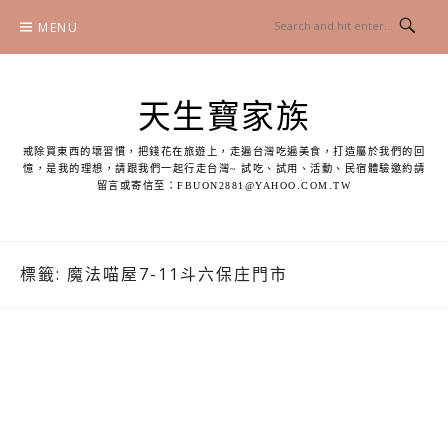
Skip
MENU
to
content
天生寶家族
戒除買東西的壞習慣，把錢花在旅遊上，走遍台灣吃遍美食，打造屬於我們的回
憶，是我的理想，請跟我們一起行走台灣~ 試吃、試用、活動、民宿體驗邀約請
留言或寄信至：
FBUON2881@YAHOO.COM.TW
標籤:
魔法喵屋7-11斗六保庄門市