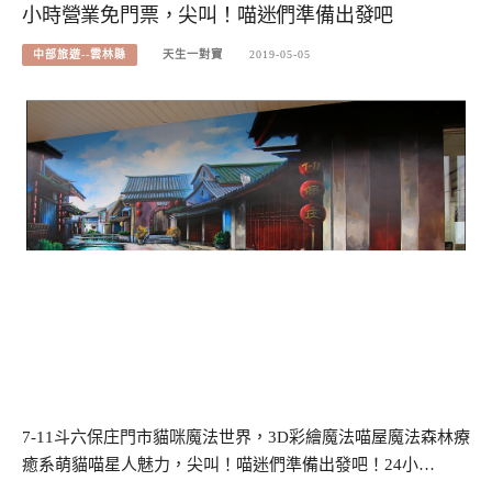
小時營業免門票，尖叫！喵迷們準備出發吧
中部旅遊--雲林縣
天生一對寶
2019-05-05
7-11斗六保庄門市貓咪魔法世界，3D彩繪魔法喵屋魔法森林療
癒系萌貓喵星人魅力，尖叫！喵迷們準備出發吧！24小…