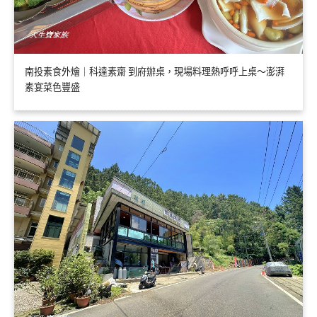
南投素食外燴｜科達素齋 到府辦桌，現場料理熱呼呼上桌～澎湃
素宴菜色豐盛