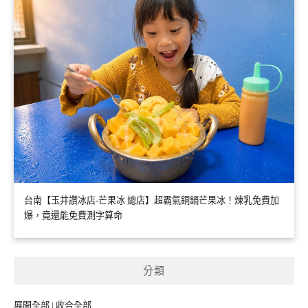
台南【玉井讚冰店-芒果冰 總店】超霸氣銅鍋芒果冰！煉乳免費加
爆，竟還能免費測字算命
分類
展開全部
|
收合全部