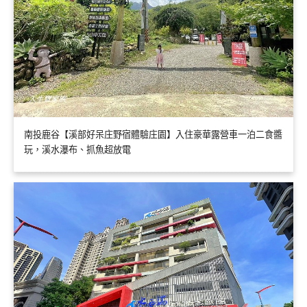
南投鹿谷【溪部好呆庄野宿體驗庄園】入住豪華露營車一泊二食醬
玩，溪水瀑布、抓魚超放電