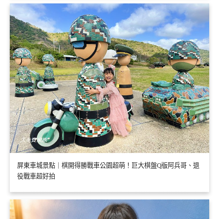
屏東車城景點｜棋開得勝戰車公園超萌！巨大棋盤Q版阿兵哥、退
役戰車超好拍