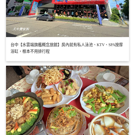
台中【水雲端旗艦概念旅館】房內就有私人泳池、KTV、SPA按摩
浴缸，根本不用排行程