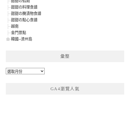
甜甜の假期
甜甜の料理食譜
甜甜の醃漬物食譜
甜甜の點心食譜
越南
金門景點
韓國--濟州島
彙整
彙
整
GA4瀏覽人氣