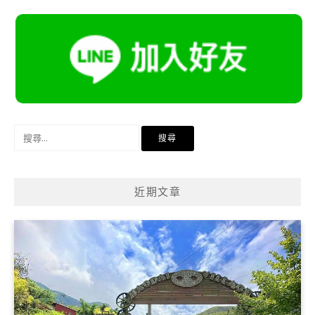
搜
尋
關
鍵
近期文章
字: