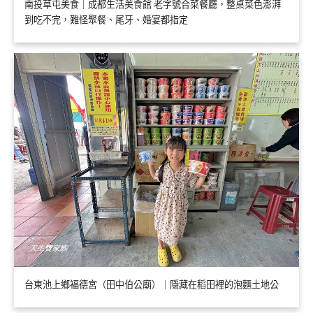
南投草屯美食｜成都生活美食館 老字號合菜餐廳，整桌菜色澎湃
到吃不完，難怪聚餐、尾牙、婚宴都指定
台東池上鄉福德宮（田中伯公廟）｜隱藏在稻田裡的泡麵土地公