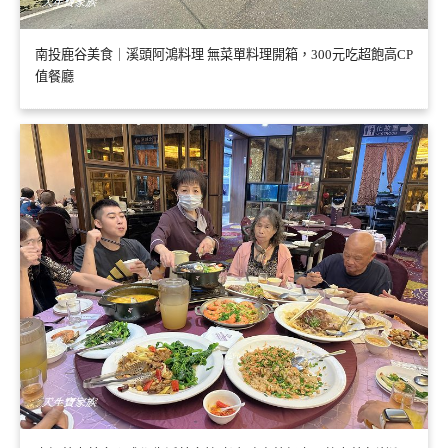
南投鹿谷美食｜溪頭阿鴻料理 無菜單料理開箱，300元吃超飽高CP
值餐廳