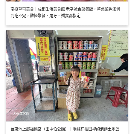
南投草屯美食｜成都生活美食館 老字號合菜餐廳，整桌菜色澎湃
到吃不完，難怪聚餐、尾牙、婚宴都指定
台東池上鄉福德宮（田中伯公廟）｜隱藏在稻田裡的泡麵土地公