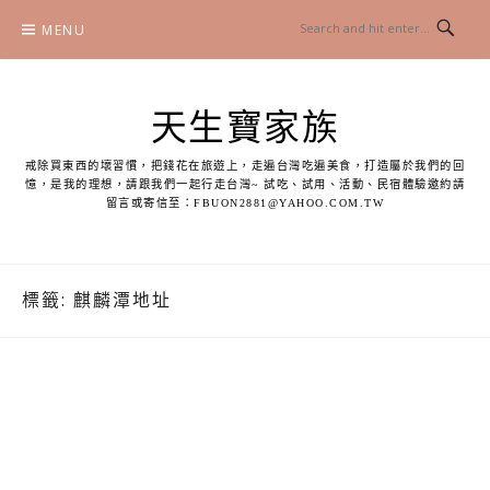
Skip
MENU
to
content
天生寶家族
戒除買東西的壞習慣，把錢花在旅遊上，走遍台灣吃遍美食，打造屬於我們的回
憶，是我的理想，請跟我們一起行走台灣~ 試吃、試用、活動、民宿體驗邀約請
留言或寄信至：
FBUON2881@YAHOO.COM.TW
標籤:
麒麟潭地址