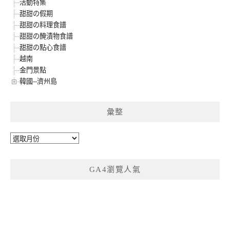
活動特集
甜甜の假期
甜甜の料理食譜
甜甜の醃漬物食譜
甜甜の點心食譜
越南
金門景點
韓國--濟州島
彙整
彙
整
GA4瀏覽人氣