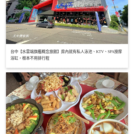
台中【水雲端旗艦概念旅館】房內就有私人泳池、KTV、SPA按摩
浴缸，根本不用排行程