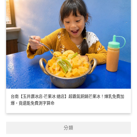
台南【玉井讚冰店-芒果冰 總店】超霸氣銅鍋芒果冰！煉乳免費加
爆，竟還能免費測字算命
分類