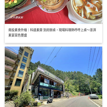
南投素食外燴｜科達素齋 到府辦桌，現場料理熱呼呼上桌～澎湃
素宴菜色豐盛