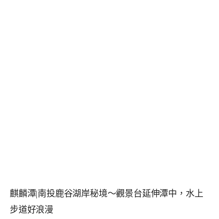
麒麟潭|南投鹿谷湖岸秘境～觀景台延伸潭中，水上
步道好浪漫