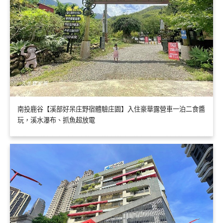
南投鹿谷【溪部好呆庄野宿體驗庄園】入住豪華露營車一泊二食醬
玩，溪水瀑布、抓魚超放電