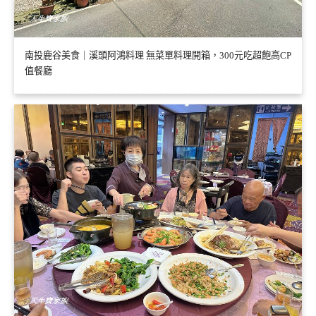
南投鹿谷美食｜溪頭阿鴻料理 無菜單料理開箱，300元吃超飽高CP
值餐廳