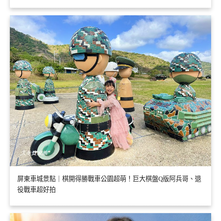
屏東車城景點｜棋開得勝戰車公園超萌！巨大棋盤Q版阿兵哥、退
役戰車超好拍