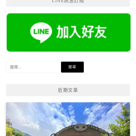
LINE訊息訂閱
搜
尋
關
鍵
近期文章
字: