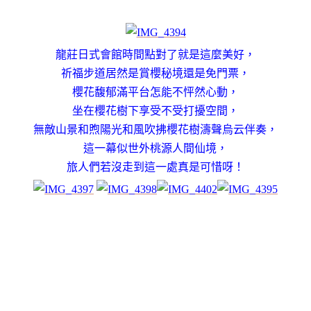
龍莊日式會館時間點對了就是這麼美好，
祈福步道居然是賞櫻秘境還是免門票
，
櫻花馥郁滿平台怎能不怦然心動，
坐在櫻花樹下享受不受打擾空間，
無敵山景和煦陽光和風吹拂櫻花樹濤聲
烏云伴奏
，
這一幕似世外桃源人間仙境，
旅人們若沒走到這一處真是可惜呀！