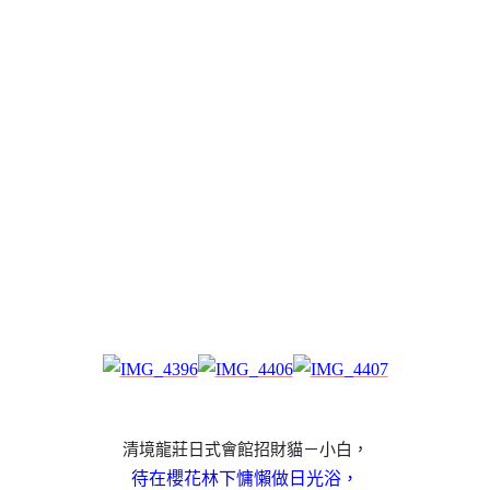
清境龍莊日式會館招財貓－小白，
待在櫻花林下慵懶做日光浴，