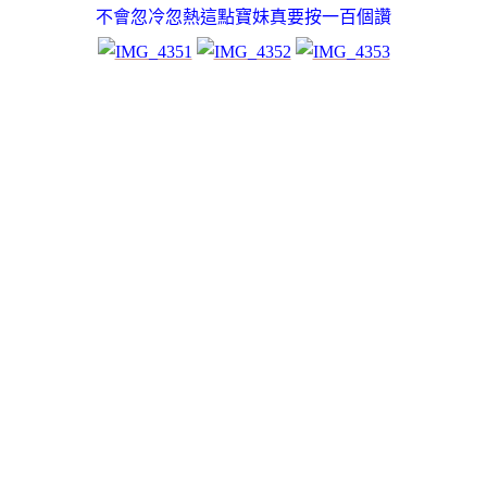
不會忽冷忽熱這點寶妹真要按一百個讚