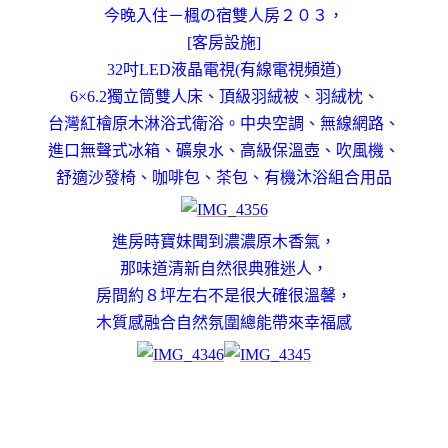
今晚入住－楓の宿雙人房２０３，
[客房設施]
32吋LED液晶電視(有線電視頻道)
6×6.2獨立筒雙人床、頂級羽絨被、羽絨枕、
台灣紅檜原木淋浴式衛浴。中央空調、無線網路、
進口無聲式冰箱、礦泉水、高級保溫壺、吹風機、
舒適沙發椅、咖啡包、茶包、有機沐浴組合用品
進房時寶妹聞到濃濃原木香氣，
那味道清新自然很典雅迷人，
房間約８坪左右不是很大確很溫馨，
木質感融合自然氛圍總能帶來幸福感