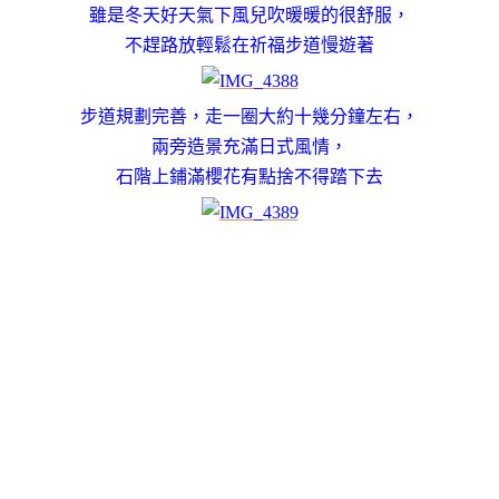
雖是冬天好天氣下風兒吹暖暖的很舒服，
不趕路放輕鬆在祈福步道慢遊著
步道規劃完善，走一圈大約十幾分鐘左右，
兩旁造景充滿日式風情，
石階上鋪滿櫻花有點捨不得踏下去