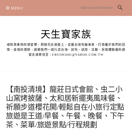
Skip
MENU
to
content
天生寶家族
戒除買東西的壞習慣，把錢花在旅遊上，走遍台灣吃遍美食，打造屬於我們的回
憶，是我的理想，請跟我們一起行走台灣~ 試吃、試用、活動、民宿體驗邀約請
留言或寄信至：
FBUON2881@YAHOO.COM.TW
【南投清境】龍莊日式會館、虫二小
山窯烤披薩、太和居新擺夷風味餐、
祈願步道櫻花開/輕鬆自在小旅行定點
旅遊是王道/早餐、午餐、晚餐、下午
茶、菜單/旅遊景點/行程規劃