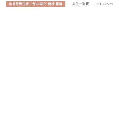
中部旅遊住宿－台中.彰化.南投.嘉義
天生一對寶
2016-02-29