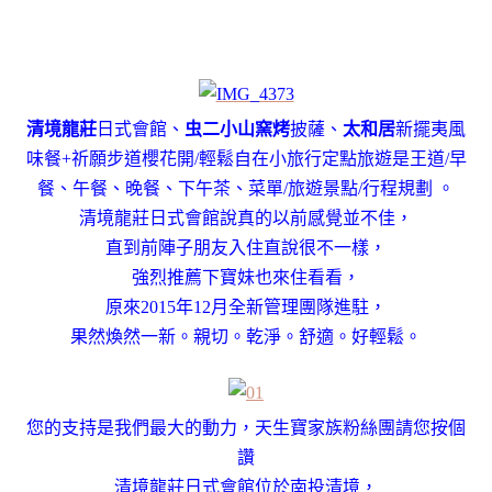
清境龍莊
日式會館
、
虫二小山窯烤
披薩
、
太和居
新擺夷風
味餐
+祈願步道櫻花開/輕鬆自在小旅行定點旅遊是王道/早
餐、午餐、晚餐、下午茶、菜單/旅遊景點/行程規劃 。
清境龍莊日式會館說真的以前感覺並不佳，
直到前陣子朋友入住直說很不一樣，
強烈推薦下寶妹也來住看看，
原來2015年12月全新管理團隊進駐，
果然煥然一新。親切。乾淨。舒適。好輕鬆。
您的支持是我們最大的動力
，天
生寶家族粉絲團請您按個
讚
清境龍莊日式會館位於南投清境，