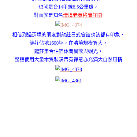
也就是台14甲線6.5公里處，
對面就是知名
清境老英格蘭莊園
相信到過清境的朋友對龍莊日式會館應該都有印象，
龍莊
佔地1600坪
，
在清境
規模算大
，
龍莊集合
住宿休閒餐飲與觀光
，
整館使用大量木質裝潢帶有禪意亦充滿大自然風情