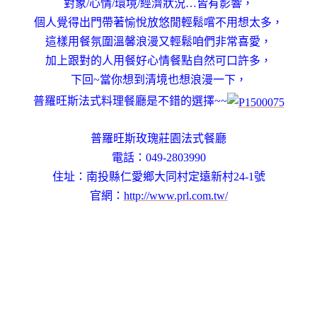
對象/心情/環境/經濟狀況…皆有影響，
個人覺得出門帶著愉悅放悠閒輕鬆嚐不用想太多，
這樣用餐氛圍溫馨浪漫又輕鬆咱們非常喜愛，
加上跟對的人用餐好心情餐點自然可口許多，
下回~當你想到清境也想浪漫一下，
普羅旺斯法式料理餐廳是不錯的選擇~~
普羅旺斯玫瑰莊園法式餐廳
電話：049-2803990
住址：南投縣仁愛鄉大同村定遠新村24-1號
官網：
http://www.prl.com.tw/