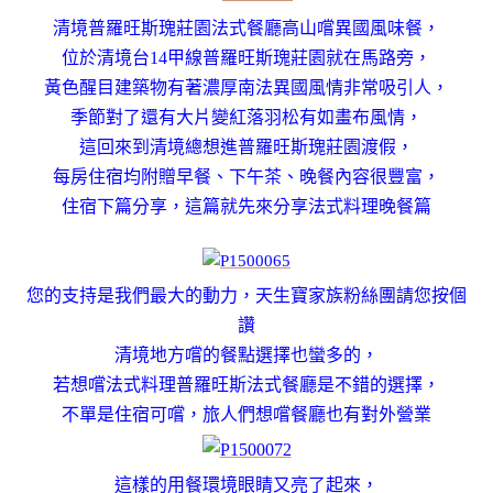
清境普羅旺斯瑰莊園法式餐廳高山嚐異國風味餐，
位於清境台14甲線普羅旺斯瑰莊園就在馬路旁，
黃色醒目建築物有著濃厚南法異國風情非常吸引人，
季節對了還有大片變紅落羽松有如畫布風情，
這回來到清境總想進普羅旺斯瑰莊園‎渡假，
每房住宿均附贈早餐、下午茶、晚餐內容很豐富，
住宿下篇分享，這篇就先來分享法式料理晚餐篇
您的支持是我們最大的動力
，
天生寶家族粉絲團請您按個
讚
清境地方嚐的餐點選擇也蠻多的，
若想嚐法式料理普羅旺斯法式餐廳是不錯的選擇，
不單是住宿可嚐，旅人們想嚐餐廳也有對外營業
這樣的用餐環境眼睛又亮了起來，