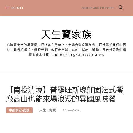
Skip
MENU
to
content
天生寶家族
戒除買東西的壞習慣，把錢花在旅遊上，走遍台灣吃遍美食，打造屬於我們的回
憶，是我的理想，請跟我們一起行走台灣~ 試吃、試用、活動、民宿體驗邀約請
留言或寄信至：
FBUON2881@YAHOO.COM.TW
【南投清境】普羅旺斯瑰莊園法式餐
廳高山也能來場浪漫的異國風味餐
中部食記-南投
天生一對寶
2014-09-14