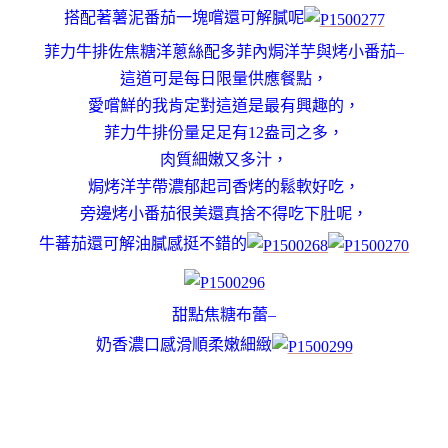
搭配著薯泥番茄一塊嚐還可解膩呢
菲力牛排佐焦糖洋蔥絲配多菲內焗洋芋與烤小番茄–
這道可是每日限量供應餐點，
愛嚐鮮的我肯定對這道是最有興趣的，
菲力牛排份量足足有12盎司之多，
肉質細嫩又多汁，
焗烤洋芋帶濃郁起司香烤的鬆軟好吃，
旁邊烤小番茄很美還真捨不得吃下肚呢，
牛蕃茄還可解油膩感挺不錯的
甜點焦糖布蕾–
奶香濃口感滑順柔嫩細緻