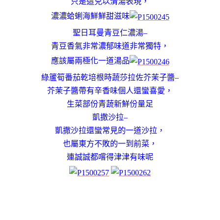
只是這兒以清湯表現，
濃濃蛤蜊海鮮鮮甜滋味
聖日耳曼青豆仁濃湯–
青豆香氣非常濃郁味道非常獨特，
應該屬兩極化一道湯品
綠籚筍番茄乾培根時蔬莎拉佐芥茉子醬–
芥茉子醬帶有辛香味個人還蠻喜愛，
生菜部份青蔬新鮮份量足
凱撒沙拉–
凱撒沙拉還蠻常見的一道沙拉，
也屬東方不敗的一到前菜，
連誠誠都嚐得津津有味呢