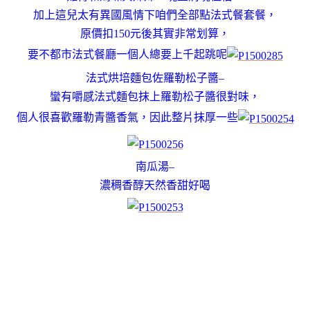
加上這兒太有異國風情下咱們全部點法式餐套餐，
原價扣150元後其實非常划算，
要不都市法式餐廳一個人總要上千起跳呢
法式烘培麵包佐羅勒松子醬–
蠻有嚼感法式麵包抹上羅勒松子醬很對味，
個人很喜歡羅勒青醬香氣，因此整片抹厚一些
南瓜湯–
濃稠香醇天然香甜好喝