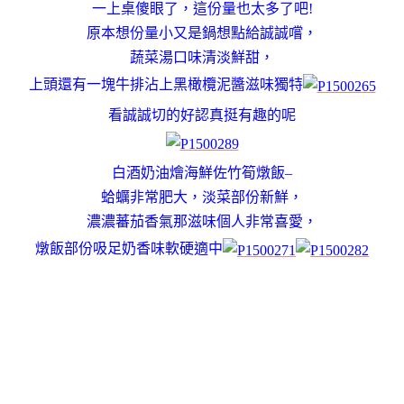
一上桌傻眼了，這份量也太多了吧!
原本想份量小又是鍋想點給誠誠嚐，
蔬菜湯口味清淡鮮甜，
上頭還有一塊牛排沾上黑橄欖泥醬滋味獨特
看誠誠切的好認真挺有趣的呢
白酒奶油燴海鮮佐竹筍燉飯–
蛤蠣非常肥大，淡菜部份新鮮，
濃濃蕃茄香氣那滋味個人非常喜愛，
燉飯部份吸足奶香味軟硬適中