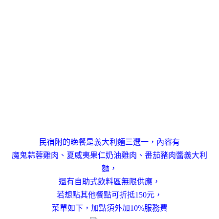
民宿附的晚餐是義大利麵三選一，內容有
魔鬼蒜蓉雞肉、夏威夷果仁奶油雞肉、番茄豬肉醬義大利
麵，
還有自助式飲料區無限供應，
若想點其他餐點可折抵150元，
菜單如下，加點須外加10%服務費