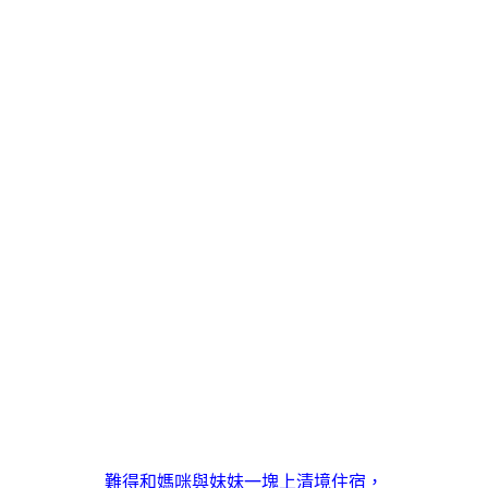
難得和媽咪與妹妹一塊上清境住宿，