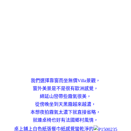
我們選擇靠窗而坐無價Villa景觀，
窗外美景是不是很有歐洲感覺，
綿延山巒帶些霧氣很美，
從傍晚坐到天黑霧越來越濃，
本想夜拍霧氣太濃下就直接省略，
就連桌椅也好有法國鄉村風情，
桌上鋪上白色紙張餐巾紙感覺蠻乾淨的