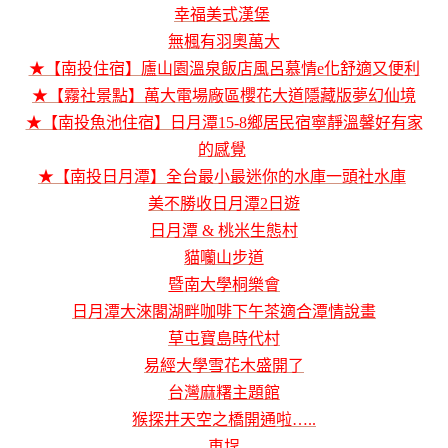
幸福美式漢堡
無楓有羽奧萬大
★【南投住宿】廬山園溫泉飯店風呂慕情e化舒適又便利
★【霧社景點】萬大電場廠區櫻花大道隱藏版夢幻仙境
★【南投魚池住宿】日月潭15-8鄉居民宿寧靜溫馨好有家
的感覺
★【南投日月潭】全台最小最迷你的水庫一頭社水庫
美不勝收日月潭2日遊
日月潭 & 桃米生態村
貓囒山步道
暨南大學桐樂會
日月潭大淶閣湖畔咖啡下午茶適合潭情說畫
草屯寶島時代村
易經大學雪花木盛開了
台灣麻糬主題館
猴探井天空之橋開通啦…..
車埕