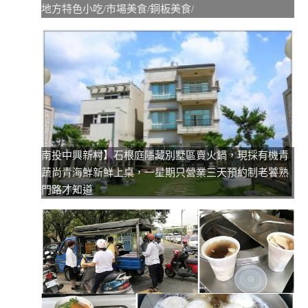
地方特色小吃/市場美食/銅板美食/
南投中興新村】石根庭隱藏別墅區賣火鍋，現採有機青
蔬尚青海鮮新鮮上桌，一星期只營業三天預約制老饕熟
門路才知道