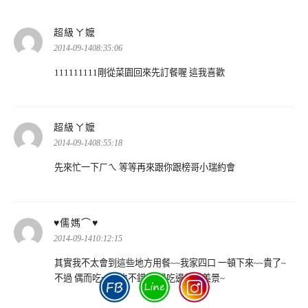
表
超級ㄚ嬤
示:
2014-09-1408:35:06
111111111剛從菜園回來先訂餐喔 這我喜歡
表
超級ㄚ嬤
示:
2014-09-1408:55:18
先來忙一下ㄏㄟ 等等再來跟你跟榜哥小瑞約會
表
♥儒媽⌒♥
示:
2014-09-1410:12:15
其實我不太會到這些地方用餐~~我家四口 一頓下來~~貴了~
不過 偶而吃一頓也不錯 ~~邊吃邊欣賞美景~