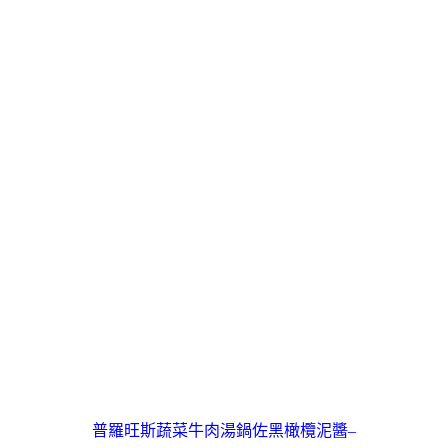
普羅旺斯蔬菜牛肉湯鍋佐黑橄欖泥醬–