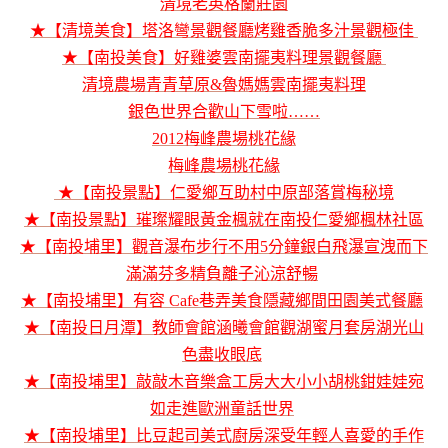
清境老英格蘭莊園
★【清境美食】塔洛彎景觀餐廳烤雞香脆多汁景觀極佳
★【南投美食】好雞婆雲南擺夷料理景觀餐廳
清境農場青青草原&魯媽媽雲南擺夷料理
銀色世界合歡山下雪啦……
2012梅峰農場桃花緣
梅峰農場桃花緣
★【南投景點】仁愛鄉互助村中原部落賞梅秘境
★【南投景點】璀璨耀眼黃金楓就在南投仁愛鄉楓林社區
★【南投埔里】觀音瀑布步行不用5分鐘銀白飛瀑宣洩而下
滿滿芬多精負離子沁涼舒暢
★【南投埔里】有容 Cafe巷弄美食隱藏鄉間田園美式餐廳
★【南投日月潭】教師會館涵曦會館觀湖蜜月套房湖光山
色盡收眼底
★【南投埔里】敲敲木音樂盒工房大大小小胡桃鉗娃娃宛
如走進歐洲童話世界
★【南投埔里】比豆起司美式廚房深受年輕人喜愛的手作