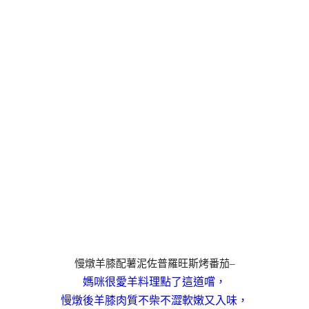
慢燉羊膝配薯泥佐普羅旺斯烤番茄–
媽咪很愛羊料理點了這道嚐，
慢燉後羊膝肉質不柴不澀軟嫩又入味，