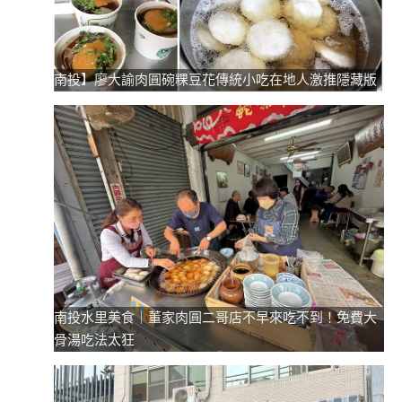
南投】廖大諭肉圓碗粿豆花傳統小吃在地人激推隱藏版
南投水里美食｜董家肉圓二哥店不早來吃不到！免費大
骨湯吃法太狂