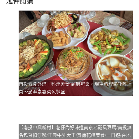
延伸閱讀
南投素食外燴｜科達素齋 到府辦桌，現場料理熱呼呼上
桌～澎湃素宴菜色豐盛
【南投中興新村】巷仔內好味道南京老戴臭豆腐/南投無
名包葉扣仔嗲/正典牛乳大王/賞荷花嚐美食/一日遊/在地