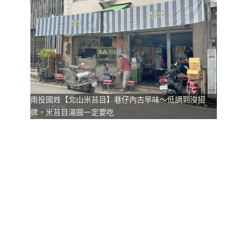
南投國姓【北山米苔目】️巷仔內古早味～低調到沒招
牌，米苔目湯圓一定要吃