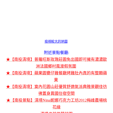
檢視較大的地圖
附近景點餐廳:
★【南投清境】普羅旺斯玫瑰莊園免出國即可擁有濃濃歐
洲法國鄉村風渡假氛圍
★【南投清境】蘋果園甕仔雞餐廳烤雞肚內真的有整顆蘋
果
★【南投清境】寞內花園山莊優質舒適氣派典雅景觀佳彷
彿置身異國住宿空間
★【南投景點】清境Nina妮娜巧克力工坊
2012梅峰農場桃
花緣