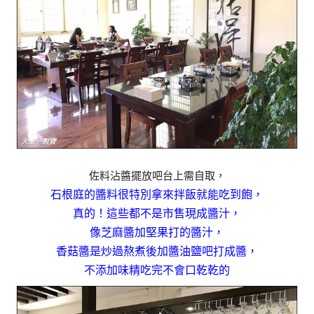
佐料沾醬擺放吧台上需自取，
石根庭的醬料很特別拿來拌飯就能吃到飽，
真的！這些都不是市售現成醬汁，
像芝麻醬加堅果打的醬汁，
香菇醬是炒過熬煮後加醬油鹽吧打成醬，
不添加味精吃完不會口乾乾的