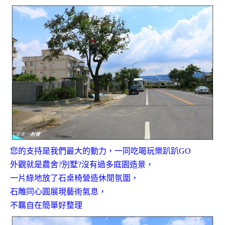
您的支持是我們最大的動力，一同吃喝玩樂趴趴GO
外觀就是農舍?別墅?沒有過多庭園造景，
一片綠地放了石桌椅營造休閒氛圍，
石雕同心圓展現藝術氣息，
不羈自在簡單好整理