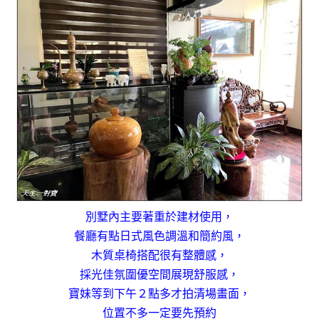
別墅內主要著重於建材使用，
餐廳有點日式風色調溫和簡約風，
木質桌椅搭配很有整體感，
採光佳氛圍優空間展現舒服感，
寶妹等到下午２點多才拍清場畫面，
位置不多一定要先預約