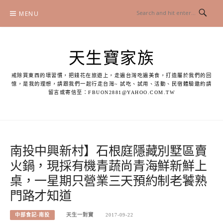
Skip
MENU
to
content
天生寶家族
戒除買東西的壞習慣，把錢花在旅遊上，走遍台灣吃遍美食，打造屬於我們的回
憶，是我的理想，請跟我們一起行走台灣~ 試吃、試用、活動、民宿體驗邀約請
留言或寄信至：
FBUON2881@YAHOO.COM.TW
南投中興新村】石根庭隱藏別墅區賣
火鍋，現採有機青蔬尚青海鮮新鮮上
桌，一星期只營業三天預約制老饕熟
門路才知道
中部食記-南投
天生一對寶
2017-09-22