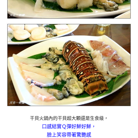
干貝火鍋內的干貝超大顆還是生食級，
口感結實Ｑ彈好鮮好鮮，
臉上笑容帶著驚艷感