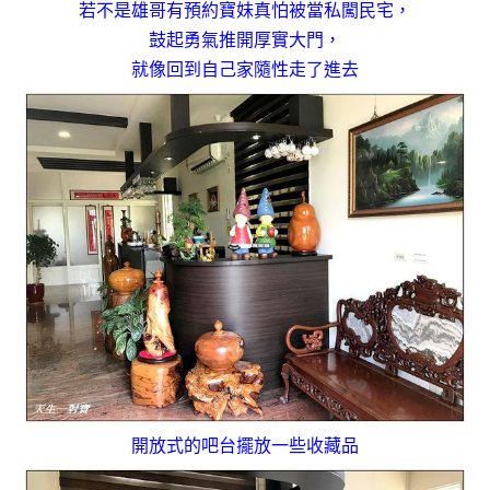
若不是雄哥有預約寶妹真怕被當私闖民宅，
鼓起勇氣推開厚實大門，
就像回到自己家隨性走了進去
開放式的吧台擺放一些收藏品