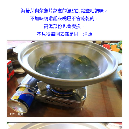
海帶芽與柴魚片熬煮的湯頭加點鹽吧調味，
不加味精嚐起來嘴巴不會乾乾的，
高湯部份也會變換，
不見得每回去都是同一湯頭