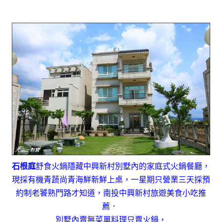
石根庭
舒食火鍋隱藏中興新村別墅內的家庭式火鍋餐廳，
現採有機青蔬尚青海鮮新鮮上桌，一星期只營業三天採預
約制老饕熟門路才知道，南投中興新村旅遊美食小吃推
薦．
別墅內賣無菜單料理只賣火鍋，