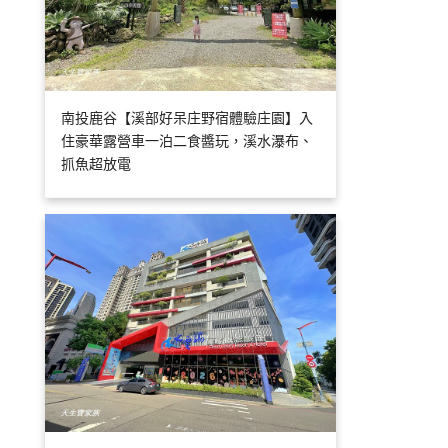
南投鹿谷【溪部好呆庄野宿體驗庄園】入
住豪華露營車一泊二食醬玩，溪水瀑布、
抓魚超放電