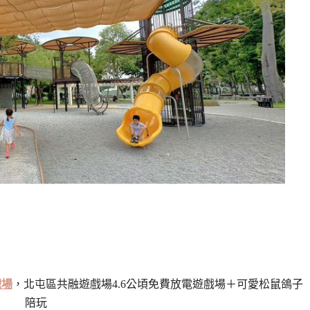
戲場
，北屯區共融遊戲場4.6公頃免費放電遊戲場＋可愛松鼠鴿子
陪玩