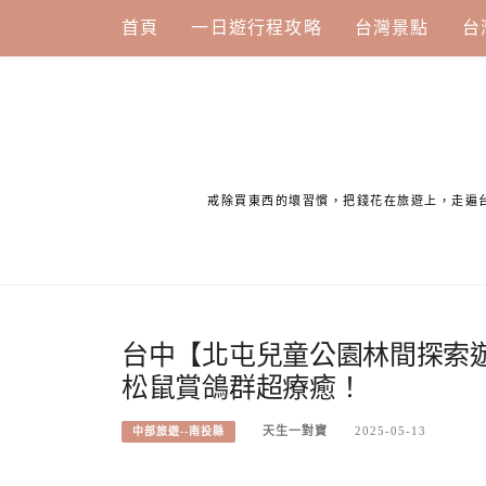
Skip
首頁
一日遊行程攻略
台灣景點
台
to
content
戒除買東西的壞習慣，把錢花在旅遊上，走遍
台中【北屯兒童公園林間探索遊
松鼠賞鴿群超療癒！
天生一對寶
2025-05-13
中部旅遊--南投縣