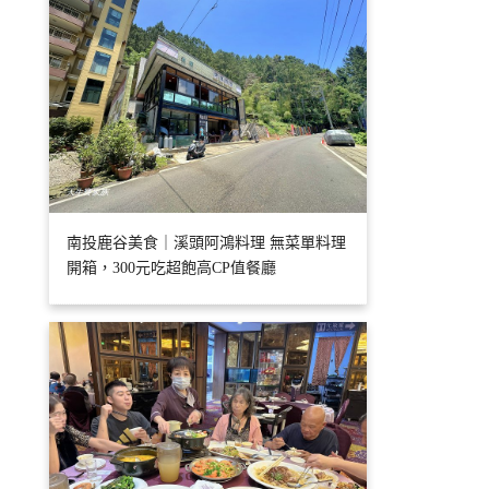
南投鹿谷美食｜溪頭阿鴻料理 無菜單料理
開箱，300元吃超飽高CP值餐廳