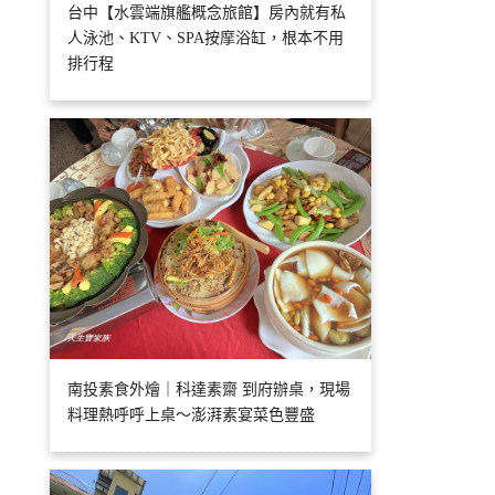
台中【水雲端旗艦概念旅館】房內就有私
人泳池、KTV、SPA按摩浴缸，根本不用
排行程
南投素食外燴｜科達素齋 到府辦桌，現場
料理熱呼呼上桌～澎湃素宴菜色豐盛