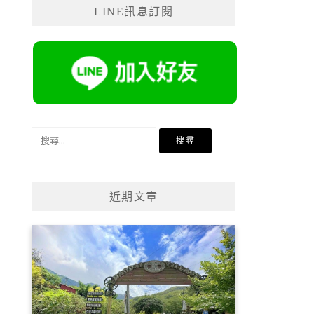
LINE訊息訂閱
搜
尋
關
鍵
近期文章
字: