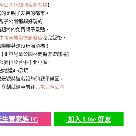
童公園林間探索遊戲場
】
真的是親子友善的都市，
親子公園都超好玩的，
是超棒的免費親子景點，
中
新天地崇德旗艦店
吃完飯後，
然嚷嚷著還沒玩溜滑梯！
【北屯兒童公園林間探索遊戲場】
公園位於台中市北屯區，
佔地達4.6公頃，
然景觀與遊戲設施的親子樂園，
，立刻就驅車前往
北屯兒童公園
生寶家族 IG
加入 Line 好友