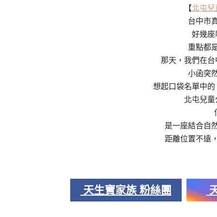
【
北屯兒
台中市
好幾座
重點都
那天，我們在台
小函突
想起口袋名單中的
北屯兒童
是一座結合自
距離位置不遠
天生寶家族 粉絲團
天