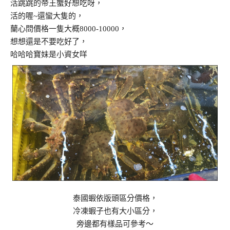
活跳跳的帝王蟹好想吃呀，
活的喔~還蠻大隻的，
蘭心問價格一隻大概8000-10000，
想想還是不要吃好了，
哈哈哈寶妹是小資女咩
泰國蝦依版頭區分價格，
冷凍蝦子也有大小區分，
旁邊都有樣品可參考～