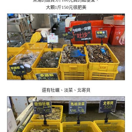
煮湯的話買3斤100元真的超便宜，
大顆1斤150元很肥美
還有牡蠣、淡菜、北寄貝