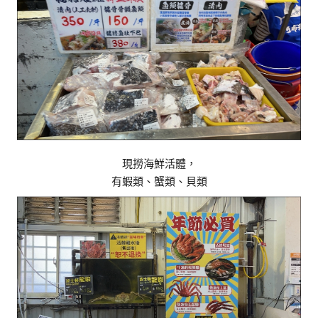
現撈海鮮活體，
有蝦類、蟹類、貝類