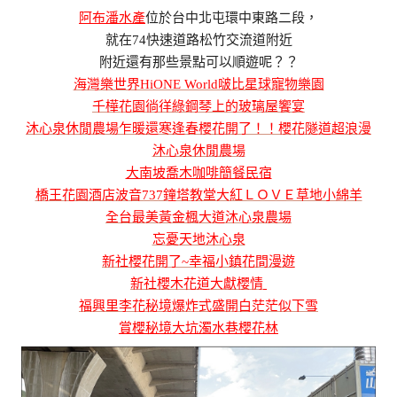
阿布潘水產
位於台中北屯環中東路二段，
就在74快速道路松竹交流道附近
附近還有那些景點可以順遊呢？？
海灣樂世界HiONE World啵比星球寵物樂園
千樺花園徜徉綠鋼琴上的玻璃屋饗宴
沐心泉休閒農場乍暖還寒逢春櫻花開了！！櫻花隧道超浪漫
沐心泉休閒農場
大南坡喬木咖啡簡餐民宿
橋王花園酒店波音737鐘塔教堂大紅ＬＯＶＥ草地小綿羊
全台最美黃金楓大道沐心泉農場
忘憂天地沐心泉
新社櫻花開了~幸福小鎮花間漫遊
新社櫻木花道大獻櫻情
福興里李花秘境爆炸式盛開白茫茫似下雪
賞櫻秘境大坑濁水巷櫻花林