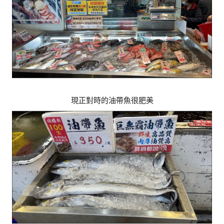
現正對時的油帶魚很肥美