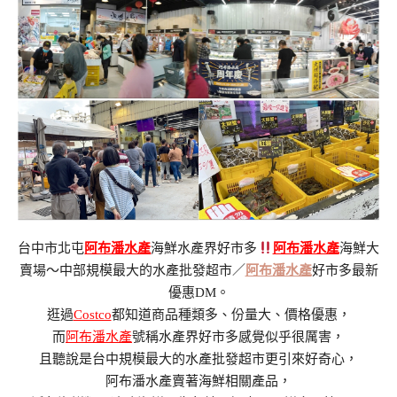
台中市北屯
阿布潘水產
海鮮水產界好市多
阿布潘水產
海鮮大
賣場～中部規模最大的水產批發超市／
阿布潘水產
好市多最新
優惠DM。
逛過
Costco
都知道商品種類多、份量大、價格優惠，
而
阿布潘水產
號稱水產界好市多感覺似乎很厲害，
且聽說是台中規模最大的水產批發超市更引來好奇心，
阿布潘水產賣著海鮮相關產品，