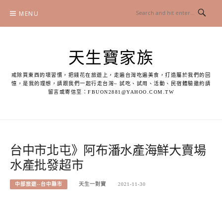
Skip
MENU
to
content
天生寶家族
戒除買東西的壞習慣，把錢花在旅遊上，走遍台灣吃遍美食，打造屬於我們的回
憶，是我的理想，請跟我們一起行走台灣~ 試吃、試用、活動、民宿體驗邀約請
留言或寄信至：
FBUON2881@YAHOO.COM.TW
台中市北屯》阿布潘水產海鮮大賣場
水產批發超市
中部旅遊--台中縣市
天生一對寶
2021-11-30