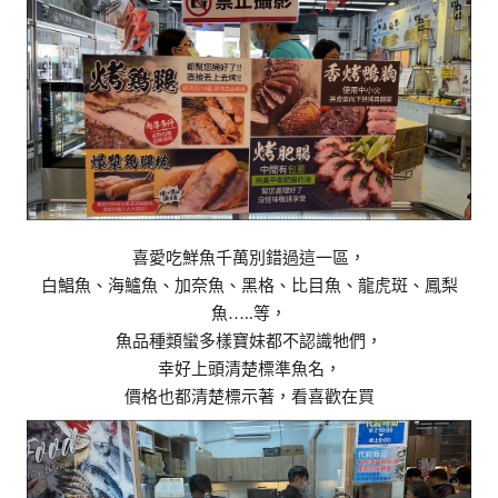
喜愛吃鮮魚千萬別錯過這一區，
白鯧魚、海鱸魚、加奈魚、黑格、比目魚、龍虎斑、鳳梨
魚…..等，
魚品種類蠻多樣寶妹都不認識牠們，
幸好上頭清楚標準魚名，
價格也都清楚標示著，看喜歡在買