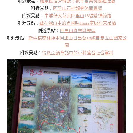
附近景點：
湘泉民宿旁奇觀！數千隻紫斑蝶超壯觀
附近景點：
阿里山石棹龍雲休閒農場
附近景點：
牛埔仔大草原阿里山18號愛情絲路
附近景點：
藏在深山中的異國味Hana廚房行來吊橋
附近景點：
阿里山森林遊樂區
附近景點：
新中橫鹿林神木阿里山日出台18線自忠玉山國家公
園
附近景點：
得恩亞納童話中的小村落台版合掌村