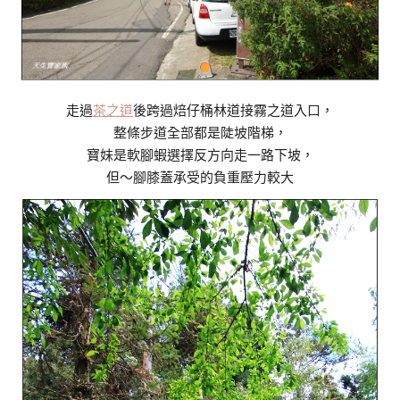
走過
茶之道
後跨過焙仔桶林道接霧之道入口，
整條步道全部都是陡坡階梯，
寶妹是軟腳蝦選擇反方向走一路下坡，
但～腳膝蓋承受的負重壓力較大