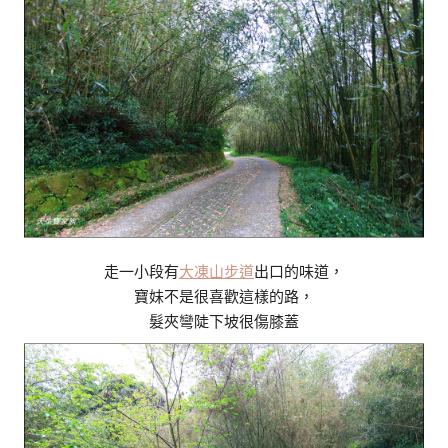
走一小段有
大凍山步道
出口的味道，
寶妹不是很喜歡這樣的路，
髮夾彎陡下坡很傷膝蓋