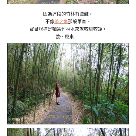
因為這段的竹林有些雜，
不像
茶之道
那般筆直，
寶哥說這是轎篙竹林本來就較細較矮，
歐～原來…..