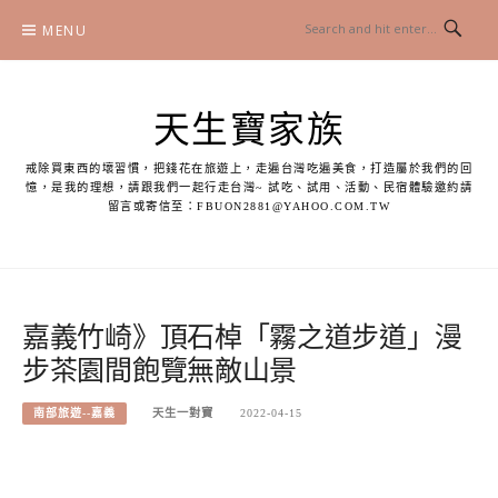
Skip
MENU
to
content
天生寶家族
戒除買東西的壞習慣，把錢花在旅遊上，走遍台灣吃遍美食，打造屬於我們的回
憶，是我的理想，請跟我們一起行走台灣~ 試吃、試用、活動、民宿體驗邀約請
留言或寄信至：
FBUON2881@YAHOO.COM.TW
嘉義竹崎》頂石棹「霧之道步道」漫
步茶園間飽覽無敵山景
南部旅遊--嘉義
天生一對寶
2022-04-15