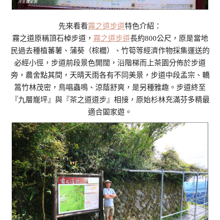
先來看看
霧之道步道
特色介紹：
霧之道原稱頂石棹步道，
霧之道步道
長約800公尺，原是當地
民過去種植蕃薯、蒲葵（棕櫚）、竹筍等經濟作物採集運送的
必經小徑，步道前段景色開闊，沿階梯而上茶園分佈於步道
旁，農舍點其間，天晴天雨各有不同美景，步道中段孟宗、轎
篙竹林茂密，鳥唱蟲鳴、涼蔭舒爽，是另種雅趣。步道終至
『九層巃坪』與『茶之道道步』相接，原始杉林充滿芬多精最
適合闔家遊。