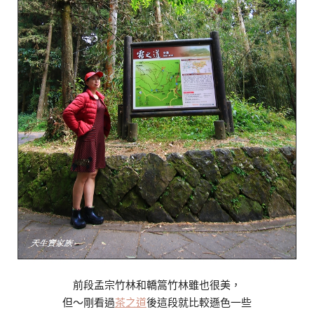
前段孟宗竹林和轎篙竹林雖也很美，
但～剛看過
茶之道
後這段就比較遜色一些