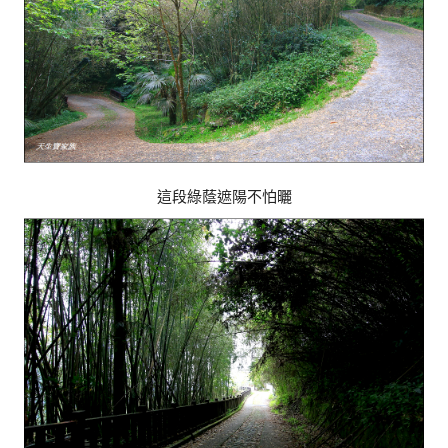
這段綠蔭遮陽不怕曬