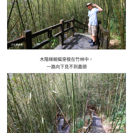
木階梯蜿蜒穿梭在竹林中，
一路向下見不到盡頭