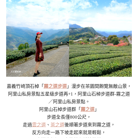
嘉義竹崎頂石棹「
霧之道步道
」漫步在茶園間飽覽無敵山景，
阿里山私房景點五星級步道再+1，阿里山石棹步道群-霧之道
／阿里山私房景點。
阿里山石棹步道群「
霧之道
」
步道全長僅800公尺，
走過
雲之道
、
茶之道
後順著步道來到霧之道，
反方向走一路下坡走起來就是輕鬆，