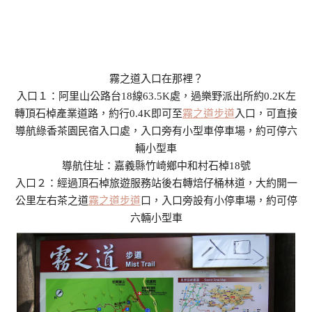
霧之道入口在那裡？
入口１：阿里山公路台18線63.5K處，過樂野派出所約0.2K左
轉頂石棹產業道路，約行0.4K即可至
霧之道步道
入口，可直接
導航綠香茶園民宿入口處，入口旁有小型車停車場，約可停六
輛小型車
導航住址：嘉義縣竹崎鄉中和村石棹18號
入口２：經過頂石棹旅遊服務站後右轉焙仔桶林道，大約開一
公里左右茶之道
霧之道步道
口，入口旁設有小停車場，約可停
六輛小型車