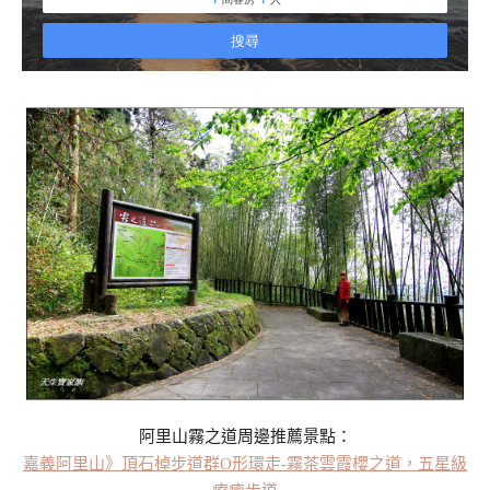
阿里山霧之道周邊推薦景點：
嘉義阿里山》頂石棹步道群O形環走-霧茶雲霞櫻之道，五星級