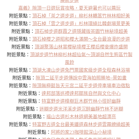
療癒步道
嘉義》隙頂一日遊玩賞攻略，夏天避暑也可以醬玩
附近景點：
頂石棹「茶之道步道」柳杉林轎蒿竹林林相好美
附近景點：
頂石棹「雲之道步道」杉林環繞比韓劇場景更美
附近景點：
頂石棹步道群霞之道隱藏版茶園竹林秘境超美
附近景點：
頂石棹櫻之道昭和櫻大滿開～全台最浪漫的步道
附近景點：
頂湖聚落山林賞櫻秘境櫻王櫻后櫻妾爆炸盛開
附近景點：
頂湖步道竹林柳杉林超仙氣～頂湖自然生態區竹製
風鈴
附近景點：
頂湖大凍山步道免門票國家級步道全程森林浴場
附近景點：
隙頂二延平步道傳說中雲海拍照勝地~景如畫
附近景點：
隙頂無極懿旨天元宫二延平步道停車場車泊宿點
附近景點：
達邦部落巡禮達邦鄒族自然與文化中心
附近景點：
特富野步道樟樹巨木群竹林小徑好幽靜
附近景點：
迷糊步道米洋溪步道沉醉幽靜竹林不迷糊
附近景點：
福山古道杉木林道網美基地超漂亮
附近景點：
特富野古道全台最美鐵道森林步道雲霧繚繞超美
附近景點：
阿將的家23咖啡館深山小秘境