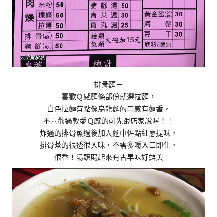
排骨麵－
喜歡Ｑ感麵條部份就選拉麵，
白色拉麵有點像烏龍麵的口感有麵香，
不喜歡過軟愛Ｑ感的可先跟店家說喔！！
炸過的排骨蒸過後加入麵中佐點紅蔥提味，
排骨蒸的很透很入味，不需多嚼入口即化，
很香！湯頭喝起來有古早味好鮮美