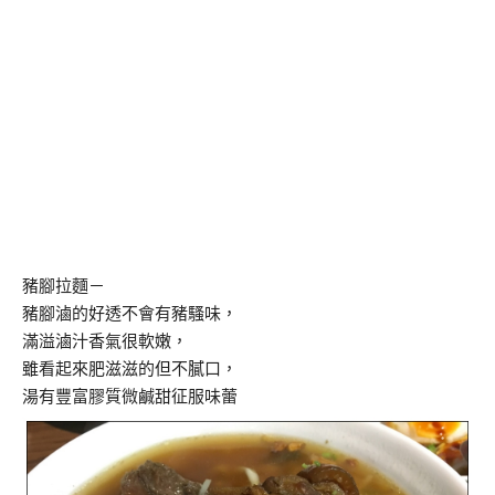
豬腳拉麵－
豬腳滷的好透不會有豬騷味，
滿溢滷汁香氣很軟嫩，
雖看起來肥滋滋的但不膩口，
湯有豐富膠質微鹹甜征服味蕾