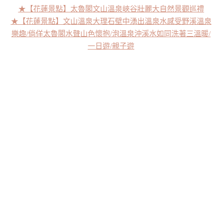
★【花蓮景點】太魯閣文山溫泉峽谷壯麗大自然景觀巡禮
★【花蓮景點】文山溫泉大理石壁中湧出溫泉水感受野溪溫泉
樂趣/倘佯太魯閣水聲山色懷抱/泡溫泉沖溪水如同洗著三溫暖/
一日遊/親子遊