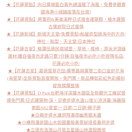
★【花蓮景點】向日廣場藍白黃色調溫暖了海風，免費參觀異
國海港小城鎮座落在台灣?
★【花蓮景點】將軍府&美崙溪畔日式宿舍建築群，檜木建築
古僕庭院日式風情
★【花蓮新城】新城天主堂(免費景點)船屋造型綠海中的方舟/
神社、船型、天主堂/日本神社
★【花蓮吉安】格瀾伍德民宿城堡、草地、搖椅、游泳池頂級
建材/離自強夜市走路只要3分鐘/自強夜市必吃小吃排隊名店/
花蓮必吃小吃/
★【花蓮吉安】嘉德萱草花田/廣豐路與廣賢二街口金針花海
(海萱草)全新景點首度開放。免門票。新品種如彩虹色彩繽紛
綻放燦爛登場
★【花蓮景點】D Park台肥海洋深層水園區全新觀光工廠試營
運免門票/日式建築物/深。足癒步道水溫12度沁涼消暑/海礦探
索館/662食堂/一日遊/二日遊/親子遊
★白楊步道水濂洞飛瀑尋幽意猶未盡
★小橋飛瀑庭園山水如國畫般美景秘境長春祠步道
★立德布洛灣山月邨五星級山林渡假勝地