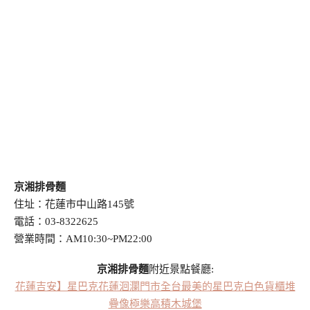
京湘排骨麵
住址：花蓮市中山路145號
電話：03-8322625
營業時間：AM10:30~PM22:00
京湘排骨麵
附近景點餐廳:
花蓮吉安】星巴克花蓮洄瀾門市全台最美的星巴克白色貨櫃堆
疊像極樂高積木城堡