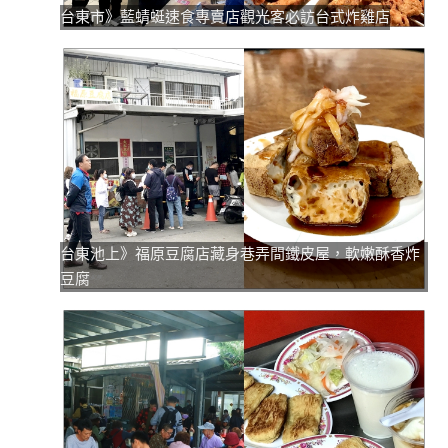
台東市》藍蜻蜓速食專賣店觀光客必訪台式炸雞店
台東池上》福原豆腐店藏身巷弄間鐵皮屋，軟嫩酥香炸
豆腐