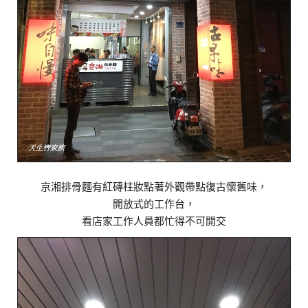
京湘排骨麵有紅磚柱妝點著外觀帶點復古懷舊味，
開放式的工作台，
看店家工作人員都忙得不可開交