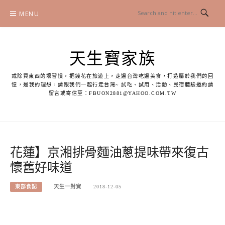
Skip
MENU
to
content
天生寶家族
戒除買東西的壞習慣，把錢花在旅遊上，走遍台灣吃遍美食，打造屬於我們的回
憶，是我的理想，請跟我們一起行走台灣~ 試吃、試用、活動、民宿體驗邀約請
留言或寄信至：
FBUON2881@YAHOO.COM.TW
花蓮】京湘排骨麵油蔥提味帶來復古
懷舊好味道
東部食記
天生一對寶
2018-12-05