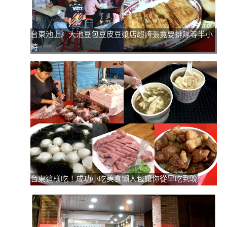
台東池上》大池豆包豆皮豆漿店超誇張竟要排隊等半小
時
台東這樣吃！成功小吃美食懶人包讓你從早吃到晚