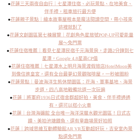
●
花蓮三天兩夜自由行｜七星潭住宿、必玩景點、在地美食、
伴手禮，租車旅行最方便
●
花蓮親子景點｜繪本故事屋根本是魔法閱讀空間，帶小孩來
這裡就對了
●
花蓮文創園區第七棟展覽｜花創角色星旅號POP-UP可愛能量
展～免門票
●
花蓮住宿推薦｜看見七星潭民宿千元海景房，走路2分鐘到七
星潭，Google 4.8星高CP值
●
花蓮住宿推薦｜七星潭水上明月海景渡假旅店HotelMoon美
到像住進皇宮，還有全台最夢幻景觀咖啡屋，一秒被圈粉
●
花蓮景點｜曼波海洋生態休閒園區：花海、軍事基地、海景
步道，四八高地戰備坑道一次玩遍
●
花蓮｜將軍府1936日式宿舍群超好拍，美食、伴手禮通通
有，還可以搭小火車
●
花蓮｜台灣海礦館 全台唯一海洋深層水觀光園區！日式古
蹟、美拍池塘餵魚、還有童趣場景好拍照
●
花蓮｜跨域思維互動體驗館AR VR互動超好玩，吉安室內景
點還免門票