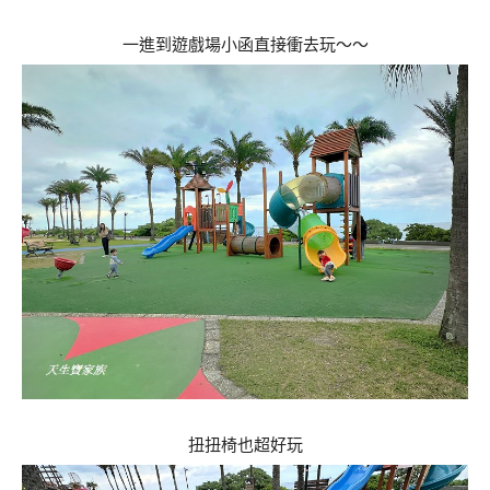
一進到遊戲場小函直接衝去玩～～
扭扭椅也超好玩