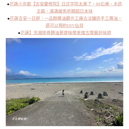
●
花蓮小京都【吉安慶修院】日式寺院太美了，88石佛、木造
主殿、滿滿繪馬祈願超日本味
●
花蓮吉安一日遊｜一品醇醬油觀光工廠古法釀造手工醬油，
還可以預約DIY仙貝
●
花蓮】京湘排骨麵油蔥提味帶來復古懷舊好味道