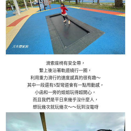
滑索座椅有安全帶，
繫上後沿著軌道繞行一圈，
利用重力滑行的速度感真的很有趣～
其中一段還有S型彎道會有一點甩動感，
小函和一旁的姐姐玩得超開心，
而且我們是平日來幾乎沒什麼人，
想玩幾次就玩幾次～～玩到沒電呀