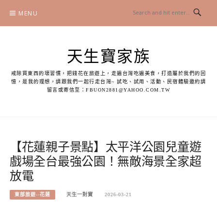
Skip
MENU
to
content
天生寶家族
戒除買東西的壞習慣，把錢花在旅遊上，走遍台灣吃遍美食，打造屬於我們的回
憶，是我的理想，請跟我們一起行走台灣~ 試吃、試用、活動、民宿體驗邀約請
留言或寄信至：
FBUON2881@YAHOO.COM.TW
【花蓮親子景點】太平洋公園兒童遊
戲場全台最強公園！無敵海景全家超
放電
東部旅遊--花蓮
天生一對寶
2026-03-21