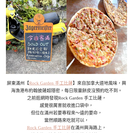
屏東滿州【
Rock Garden 手工比薩
】來自加拿大道地風味，興
海漁港布約翰披薩超隱密，每日限量餅皮沒預約吃不到。
之前逛網時發現Rock Garden 手工比薩，
感覺很厲害就收進口袋中，
但位在滿州若要專程來～遠的要命，
當然順路來吃就可以，
Rock Garden 手工比薩
在滿州興海路上，