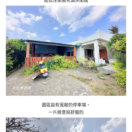
就似住家般充滿休閒風
園區設有寬敞的停車場，
一片綠意挺舒服的