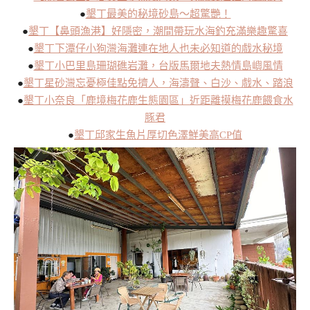
●
墾丁最美的秘境砂島～超驚艷！
●
墾丁【鼻頭漁港】好隱密，潮間帶玩水海釣充滿樂趣驚喜
●
墾丁下潭仔小狗灣海灘連在地人也未必知道的戲水秘境
●
墾丁小巴里島珊瑚礁岩灘，台版馬爾地夫熱情島嶼風情
●
墾丁星砂灣忘憂極佳點免擠人，海濤聲、白沙、戲水、踏浪
●
墾丁小奈良「鹿境梅花鹿生態園區」近距離摸梅花鹿餵食水
豚君
●
墾丁邱家生魚片厚切色澤鮮美高CP值