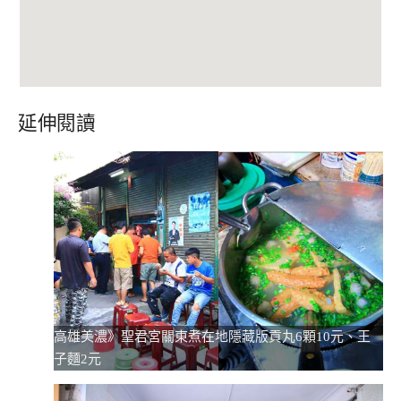
延伸閱讀
高雄美濃》聖君宮關東煮在地隱藏版貢丸6顆10元、王
子麵2元