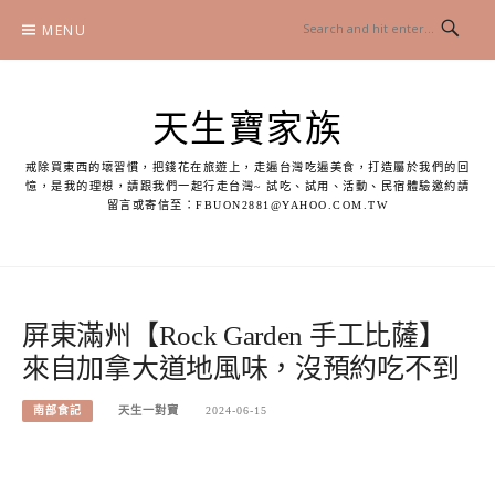
Skip
MENU
to
content
天生寶家族
戒除買東西的壞習慣，把錢花在旅遊上，走遍台灣吃遍美食，打造屬於我們的回
憶，是我的理想，請跟我們一起行走台灣~ 試吃、試用、活動、民宿體驗邀約請
留言或寄信至：
FBUON2881@YAHOO.COM.TW
屏東滿州【Rock Garden 手工比薩】
來自加拿大道地風味，沒預約吃不到
南部食記
天生一對寶
2024-06-15