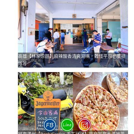
高雄【林家涼麵】麻辣酸香清爽涮嘴，難怪平日也要排
隊等
屏東滿州【Rock Garden 手工比薩】來自加拿大道地風