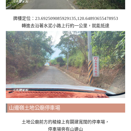
牌樓定位：23.692509085929135,120.64893655478953
轉進去沿著水泥小路上行約一公里，就能抵達
山邊嶺土地公廟停車場
土地公廟前方的稜線上有闢建寬闊的停車場，
停車場旁有山邊山