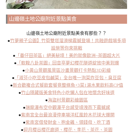
山邊嶺土地公廟附近景點美食
山邊嶺土地公廟附近景點美食有那些？？
●
竹夢親子公園】竹筍雙塔溜滑梯震撼登場！共融遊戲場多項
設施等你來挑戰
●
「番仔田茶區」絕美秘境！美的就像歐洲~茶園超大片
●
「軟鞍八卦茶園」回音亭夢幻櫻花隧道綻放中美到爆
●
小黃山景觀風景區沙畫景觀打卡熱點3D彩繪
●
「淑芬小吃豆皮包鹹菜」全台唯一泡菜炸豆包，臭豆腐
●
新合歡複合式餐飲套餐竟整條魚+3菜1湯水果飲料高CP值
●
竹山隱藏版美食特色小吃懶人包在地懷念好味道
●
海盜村景觀彩繪園區
●
瑞龍瀑布空中觀瀑平台感受頃洩而下震撼感
●
紫南宮全台最浪漫停車場洋紅風鈴木花球大爆開
●
紫南宮借發財金、抱金雞、領錢母、吃丁酒
●
迎月櫻谷櫻花廊道、櫻花、李花、茶花、茶園