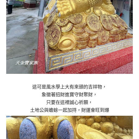
這可是風水學上大有來頭的吉祥物，
象徵著招財進寶守財聚財，
只要在這裡誠心祈願，
土地公與蟾蜍一起加持，財運會旺到爆