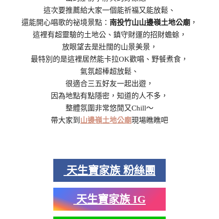
這次要推薦給大家一個能祈福又能放鬆、
還能開心唱歌的祕境景點：
南投竹山山邊嶺土地公廟
，
這裡有超靈驗的土地公、鎮守財運的招財蟾蜍，
放眼望去是壯闊的山景美景，
最特別的是這裡居然能卡拉OK歡唱、野餐煮食，
氣氛超棒超放鬆、
很適合三五好友一起出遊，
因為地點有點隱密，知道的人不多，
整體氛圍非常悠閒又Chill～
帶大家到
山邊嶺土地公廟
現場瞧瞧吧
天生寶家族 粉絲團
天生寶家族 IG