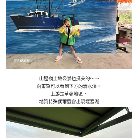
山邊嶺土地公景也挺美的～～
向東望可以看到下方的清水溪，
上游是草嶺地區，
地質特殊偶爾還會出現堰塞湖