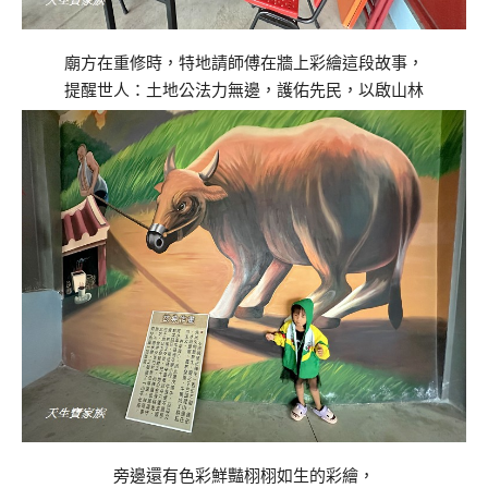
廟方在重修時，特地請師傅在牆上彩繪這段故事，
提醒世人：土地公法力無邊，護佑先民，以啟山林
旁邊還有色彩鮮豔栩栩如生的彩繪，