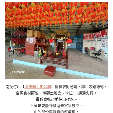
南投竹山【
山邊嶺土地公廟
】祈福求財秘境，超巨咬錢蟾蜍、
自備食材野餐、泡麵土地公、卡拉OK通通免費。
最近寶妹超愛往山裡跑～
不管是耍廢野餐還是賞景放空，
山的那份寧靜真的好療癒，