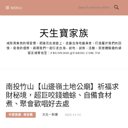
Skip
MENU
to
content
天生寶家族
戒除買東西的壞習慣，把錢花在旅遊上，走遍台灣吃遍美食，打造屬於我們的回
憶，是我的理想，請跟我們一起行走台灣~ 試吃、試用、活動、民宿體驗邀約請
留言或寄信至：
FBUON2881@YAHOO.COM.TW
南投竹山【山邊嶺土地公廟】祈福求
財秘境，超巨咬錢蟾蜍、自備食材
煮、聚會歡唱好去處
中部旅遊--南投縣
天生一對寶
2025-11-13