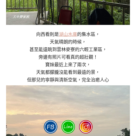
向西看則是
湖山水庫
的集水區，
天氣晴朗的時候，
甚至能遠眺到雲林麥寮的六輕工業區，
旁邊有照片可看真的超壯觀！
寶妹最近上來了兩次，
天氣都朦朧沒能看到最遠的景，
但那兒的寧靜與清新空氣，完全治癒人心