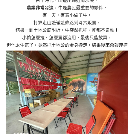
古早時代，山邊庄靠近清水溪，
農業非常發達，牛是農民最重要的夥伴，
有一天，有宵小偷了牛，
打算走山邊嶺這條路到斗六販賣，
結果一到土地公廟附近，牛突然抓狂、死都不肯動！
小偷怎麼拉、怎麼罵都沒用，最後只能放棄，
但他太生氣了，竟然把土地公的金身搬走，結果後來惡報連連