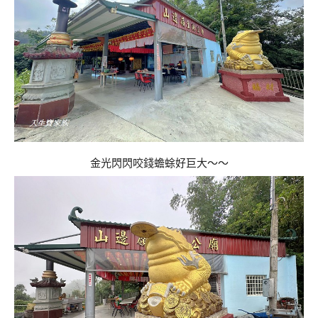
金光閃閃咬錢蟾蜍好巨大～～