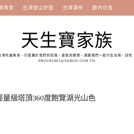
灣美食
台灣登山步道
台灣瀑布
國內住宿
天生寶家族
台灣吃遍美食，打造屬於我們的回憶，是我的理想，請跟我們一起行走台灣~ 試吃
FBUON2881@YAHOO.COM.TW
量級塔頂360度飽覽湖光山色