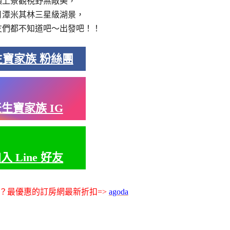
頂上景觀視野無敵美，
月潭米其林三星級湖景，
友們都不知道吧～出發吧！！
生寶家族 粉絲團
生寶家族 IG
入 Line 好友
？最優惠的訂房網最新折扣=>
agoda