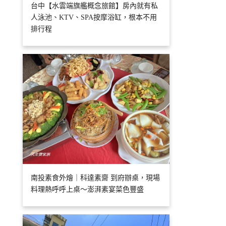
台中【水雲端旗艦概念旅館】房內就有私
人泳池、KTV、SPA按摩浴缸，根本不用
排行程
南投素食外燴｜科達素齋 到府辦桌，現場
料理熱呼呼上桌～澎湃素宴菜色豐盛