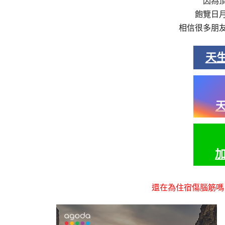
因為
飽覽日
相信很多朋
天
天
加
還在為住宿傷腦筋嗎