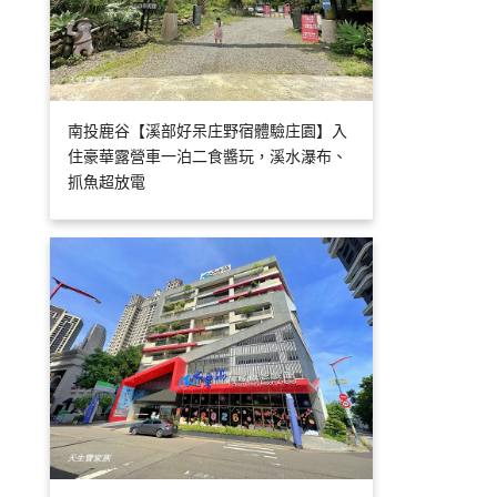
南投鹿谷【溪部好呆庄野宿體驗庄園】入
住豪華露營車一泊二食醬玩，溪水瀑布、
抓魚超放電