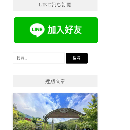
LINE訊息訂閱
搜
尋
關
鍵
近期文章
字: