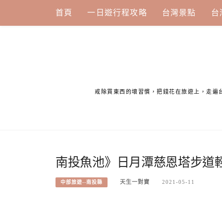
Skip
首頁
一日遊行程攻略
台灣景點
台
to
content
戒除買東西的壞習慣，把錢花在旅遊上，走遍
南投魚池》日月潭慈恩塔步道輕
天生一對寶
2021-05-11
中部旅遊--南投縣