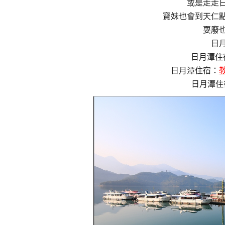
或是走走
寶妹也會到天仁
耍廢
日
日月潭住
日月潭住宿：
日月潭住