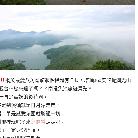
網美最愛八角螺旋狀階梯超有ＦＵ，塔頂360度飽覽湖光山
觀台～您來過了嗎？？南投魚池旅遊景點。
一直是寶妹的後花園，
不是到溪頭就是日月潭走走，
程，單是感受氛圍就勝過一切，
到那裡玩呢？來
慈恩塔
走走吧，
忘了一定要登塔頂，