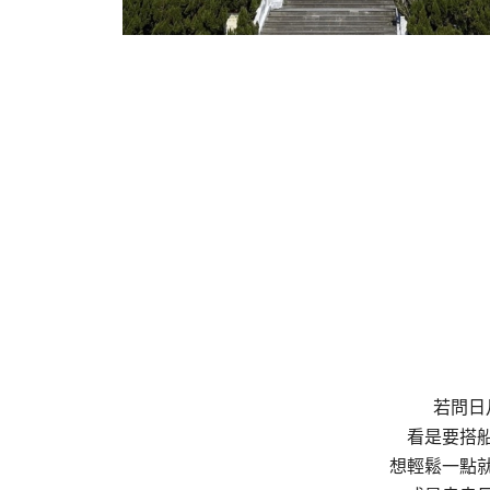
若問日
看是要搭
想輕鬆一點