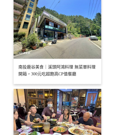
南投鹿谷美食｜溪頭阿鴻料理 無菜單料理
開箱，300元吃超飽高CP值餐廳