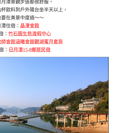
日月潭景觀步道都很舒服，
點杯飲料到戶外陽台坐半天以上，
也要在美景中度過～～
月潭住宿：
晶澤會館
宿：
竹石園生態渡假中心
教師會館涵曦會館觀湖蜜月套房
宿：
日月潭15-8鄉居民宿