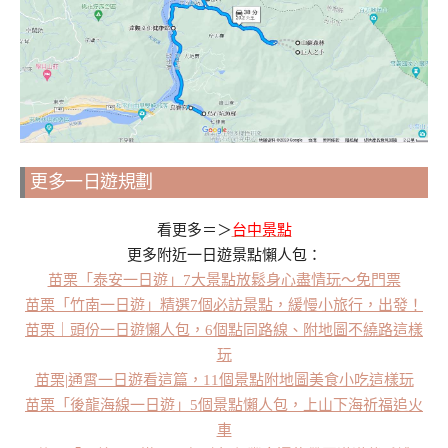
更多一日遊規劃
看更多＝＞
台中景點
更多附近一日遊景點懶人包：
苗栗「泰安一日遊」7大景點放鬆身心盡情玩～免門票
苗栗「竹南一日遊」精選7個必訪景點，緩慢小旅行，出發！
苗栗｜頭份一日遊懶人包，6個點同路線、附地圖不繞路這樣
玩
苗栗|通霄一日遊看這篇，11個景點附地圖美食小吃這樣玩
苗栗「後龍海線一日遊」5個景點懶人包，上山下海祈福追火
車