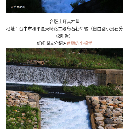
台版土耳其棉堡
地址：台中市和平區東崎路二段烏石巷61號（自由國小烏石分
校附近）
詳細圖文介紹➤
台版的小棉堡