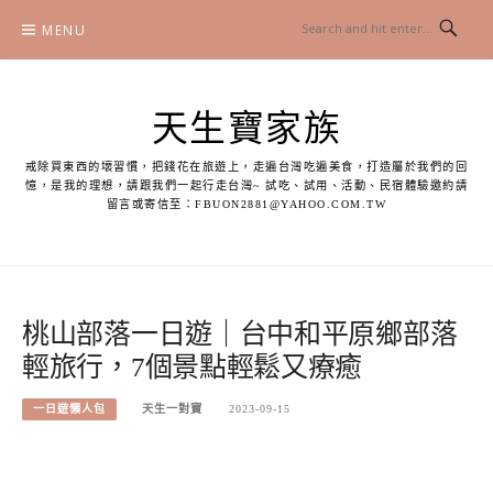
Skip
MENU
to
content
天生寶家族
戒除買東西的壞習慣，把錢花在旅遊上，走遍台灣吃遍美食，打造屬於我們的回
憶，是我的理想，請跟我們一起行走台灣~ 試吃、試用、活動、民宿體驗邀約請
留言或寄信至：
FBUON2881@YAHOO.COM.TW
桃山部落一日遊｜台中和平原鄉部落
輕旅行，7個景點輕鬆又療癒
一日遊懶人包
天生一對寶
2023-09-15