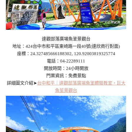
達觀部落廣場魚筌景觀台
地址：424台中市和平區東崎路一段40號(達欣商行對面)
座標：24.327485666188302, 120.92003819325774
電話：04-22289111
開放時間：24小時開放
門票資訊：免費景點
詳細圖文介紹➤
台中和平｜達觀部落廣場魚筌體驗教室，巨大
魚笙景觀台