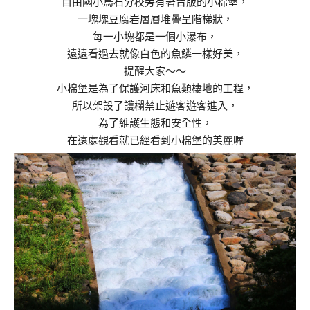
自由國小烏石分校旁有著台版的小棉堡，
一塊塊豆腐岩層層堆疊呈階梯狀，
每一小塊都是一個小瀑布，
遠遠看過去就像白色的魚鱗一樣好美，
提醒大家～～
小棉堡是為了保護河床和魚類棲地的工程，
所以架設了護欄禁止遊客遊客進入，
為了維護生態和安全性，
在遠處觀看就已經看到小棉堡的美麗喔