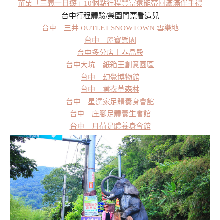
苗栗「三義一日遊」10個點行程豐富還能帶回滿滿伴手禮
台中行程體驗/樂園門票看這兒
台中｜三井 OUTLET SNOWTOWN 雪樂地
台中｜麗寶樂園
台中多分店｜泰晶殿
台中大坑｜紙箱王創意園區
台中｜幻覺博物館
台中｜薰衣草森林
台中｜星達家足體養身會館
台中｜庄腳足體養生會館
台中｜月荷足體養身會館