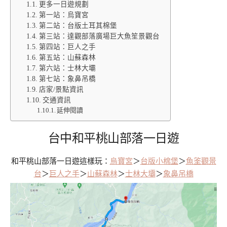
更多一日遊規劃
第一站：烏寶宮
第二站：台版土耳其棉堡
第三站：達觀部落廣場巨大魚笙景觀台
第四站：巨人之手
第五站：山蘇森林
第六站：士林大壩
第七站：象鼻吊橋
店家/景點資訊
交通資訊
延伸閱讀
台中和平桃山部落一日遊
和平桃山部落一日遊這樣玩：
烏寶宮
＞
台版小棉堡
＞
魚筌觀景
台
＞
巨人之手
＞
山蘇森林
＞
士林大壩
＞
象鼻吊橋