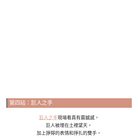
第四站：巨人之手
巨人之手
現場看真有震撼感，
巨人被埋在土裡望天，
加上猙獰的表情和掙扎的雙手，