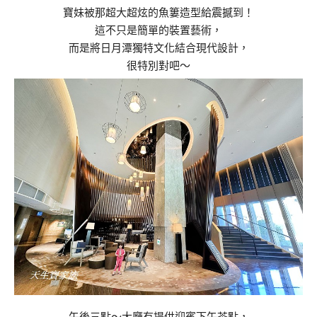
寶妹被那超大超炫的魚簍造型給震撼到！
這不只是簡單的裝置藝術，
而是將日月潭獨特文化結合現代設計，
很特別對吧～
午後三點～大廳有提供迎賓下午茶點，