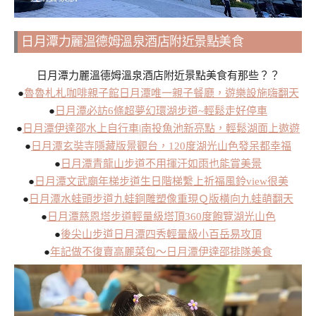
日月潭力麗溫德姆溫泉酒店附近景點美食
日月潭力麗溫德姆溫泉酒店附近景點美食有那些？？
●
魯魯札札咖啡親子館日月潭唯一親子餐廳，遊樂設施嗨翻天
●
日月潭必訪6條超夢幻環湖步道~輕鬆走好停車
●
日月潭伊達邵水上自行車|南投魚池新亮點，輕鬆湖面上遨遊
●
日月潭玄奘寺隱藏版景觀台，120度湖光山色發呆都幸福
●
日月潭青龍山步道不用揮汗如雨也能賞美景
●
日月潭文武廟年梯步道生日階梯繫上祈福風鈴view很美
●
日月潭水蛙頭步道九蛙銅雕塑像重現Ｑ版橫向九蛙萌翻天
●
日月潭慈恩塔步道輕量級塔頂360度飽覽湖光山色
●
後尖山步道日月潭四秀輕量級小百岳易攻頂
●
年記做不復賣高麗菜包～日月潭伊達邵排隊美食