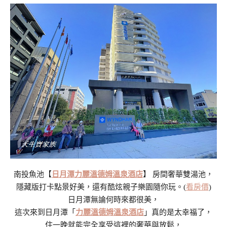
南投魚池【
日月潭力麗溫德姆溫泉酒店
】 房間奢華雙湯池，
隱藏版打卡點景好美，還有酷炫親子樂園隨你玩。(
看房價
)
日月潭無論何時來都很美，
這次來到日月潭「
力麗溫德姆溫泉酒店
」真的是太幸福了，
住一晚就能完全享受這裡的奢華與放鬆，