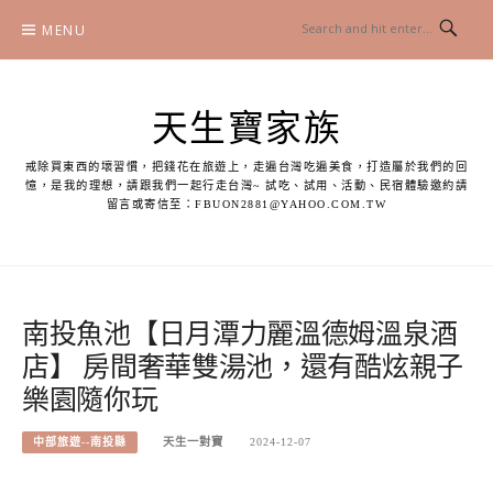
Skip
MENU
to
content
天生寶家族
戒除買東西的壞習慣，把錢花在旅遊上，走遍台灣吃遍美食，打造屬於我們的回
憶，是我的理想，請跟我們一起行走台灣~ 試吃、試用、活動、民宿體驗邀約請
留言或寄信至：
FBUON2881@YAHOO.COM.TW
南投魚池【日月潭力麗溫德姆溫泉酒
店】 房間奢華雙湯池，還有酷炫親子
樂園隨你玩
中部旅遊--南投縣
天生一對寶
2024-12-07