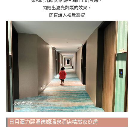
柔和的光線就像灑在湖面上的晨曦，
閃耀出波光粼粼的效果，
簡直讓人視覺震撼
日月潭力麗溫德姆溫泉酒店精緻家庭房