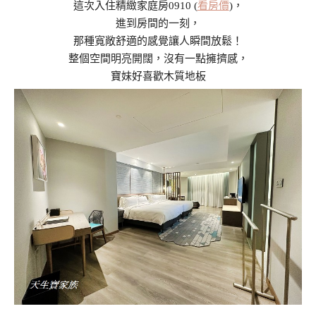
這次入住精緻家庭房0910 (
看房價
)，
進到房間的一刻，
那種寬敞舒適的感覺讓人瞬間放鬆！
整個空間明亮開闊，沒有一點擁擠感，
寶妹好喜歡木質地板