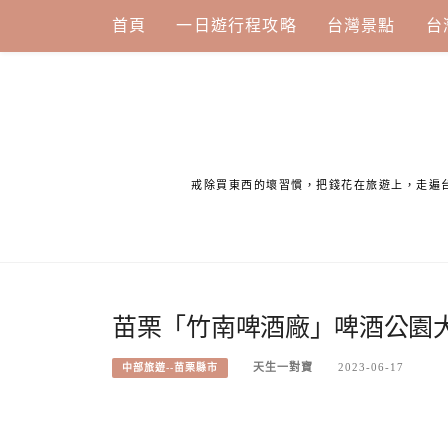
Skip
首頁
一日遊行程攻略
台灣景點
台
to
content
戒除買東西的壞習慣，把錢花在旅遊上，走遍
苗栗「竹南啤酒廠」啤酒公園
天生一對寶
2023-06-17
中部旅遊--苗栗縣市