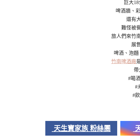
巨大1
啤酒牆、彩
還有
難怪被
旅人們來竹
展
啤酒、泡麵
竹南啤酒廠
帶
#喝
#
#
天生寶家族 粉絲團
天