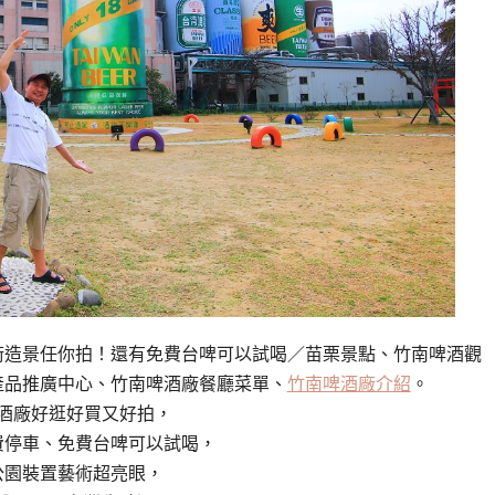
術造景任你拍！還有免費台啤可以試喝／苗栗景點、竹南啤酒觀
產品推廣中心、竹南啤酒廠餐廳菜單、
竹南啤酒廠介紹
。
酒廠好逛好買又好拍，
費停車、免費台啤可以試喝，
公園裝置藝術超亮眼，