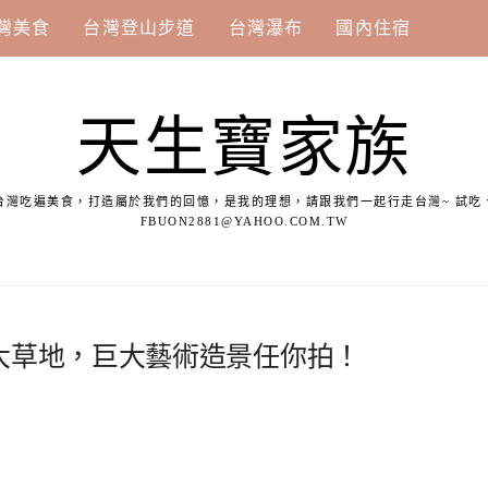
灣美食
台灣登山步道
台灣瀑布
國內住宿
天生寶家族
台灣吃遍美食，打造屬於我們的回憶，是我的理想，請跟我們一起行走台灣~ 試吃
FBUON2881@YAHOO.COM.TW
大草地，巨大藝術造景任你拍！