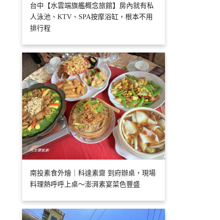
台中【水雲端旗艦概念旅館】房內就有私
人泳池、KTV、SPA按摩浴缸，根本不用
排行程
南投素食外燴｜科達素齋 到府辦桌，現場
料理熱呼呼上桌～澎湃素宴菜色豐盛