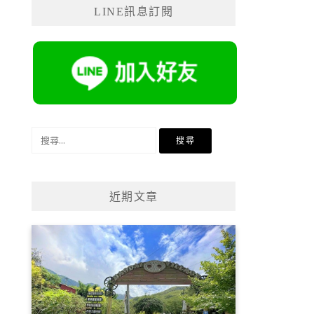
LINE訊息訂閱
搜
尋
關
鍵
近期文章
字: