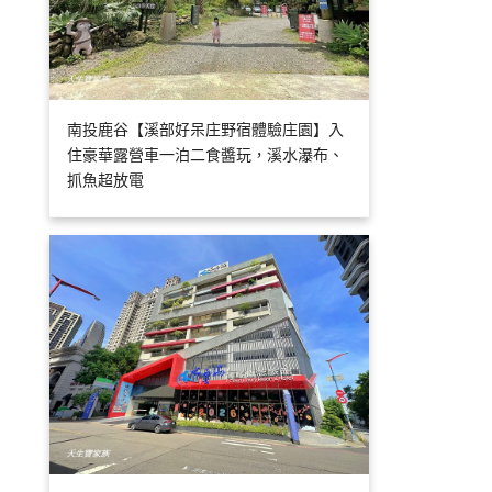
南投鹿谷【溪部好呆庄野宿體驗庄園】入
住豪華露營車一泊二食醬玩，溪水瀑布、
抓魚超放電