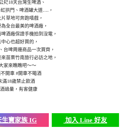
8公尺18天台灣生啤酒、
虹拱門、啤酒罐大道….，
大片草地可奔跑嘻戲，
譽為全台最美的啤酒廠，
南啤酒廠保證手機拍到沒電，
售中心也超好買的，
、台啤周邊商品一次買齊，
是來苗栗竹南旅行必訪之地，
大家來瞧瞧吧～～
酒不開車 #開車不喝酒
未滿18歲禁止飲酒
飲酒過量，有害健康
生寶家族 IG
加入 Line 好友