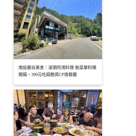
南投鹿谷美食｜溪頭阿鴻料理 無菜單料理
開箱，300元吃超飽高CP值餐廳