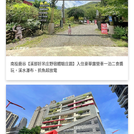
南投鹿谷【溪部好呆庄野宿體驗庄園】入住豪華露營車一泊二食醬
玩，溪水瀑布、抓魚超放電