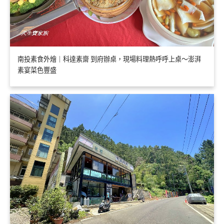
南投素食外燴｜科達素齋 到府辦桌，現場料理熱呼呼上桌～澎湃
素宴菜色豐盛