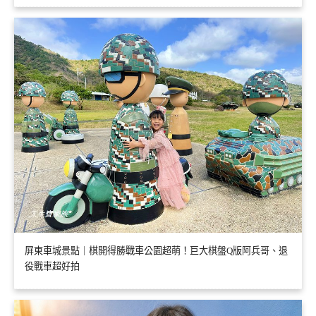
屏東車城景點｜棋開得勝戰車公園超萌！巨大棋盤Q版阿兵哥、退
役戰車超好拍