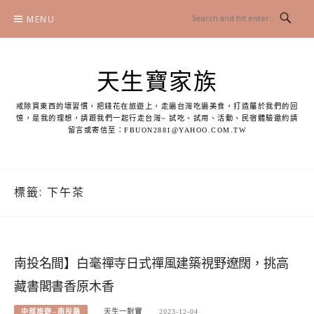
Skip
MENU
to
content
天生寶家族
戒除買東西的壞習慣，把錢花在旅遊上，走遍台灣吃遍美食，打造屬於我們的回
憶，是我的理想，請跟我們一起行走台灣~ 試吃、試用、活動、民宿體驗邀約請
留言或寄信至：
FBUON2881@YAHOO.COM.TW
標籤:
下午茶
南投名間】白毫禪寺日式禪風建築視野遼闊，挑高
藏書閣書香原木香
中部旅遊--南投縣
天生一對寶
2023-12-04