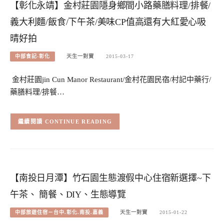
【彰化永靖】金村莊園隱身鄉間小路藥膳料理/排餐/
義大利麵/飯食/下午茶/美味CP值高還有大紅愛心吸
晴好拍
中部食記-彰化
天生一對寶
2015-03-17
金村莊園jin Cun Manor Restaurant/金村花園民宿/村記中藥行/
藥膳料理/排餐…
CONTINUE READING
【南投日月潭】竹石園生態渡假中心住宿新選擇~下
午茶、 簡餐、DIY、生態導覽
中部旅遊住宿－台中.彰化.南投.嘉義
天生一對寶
2015-01-22