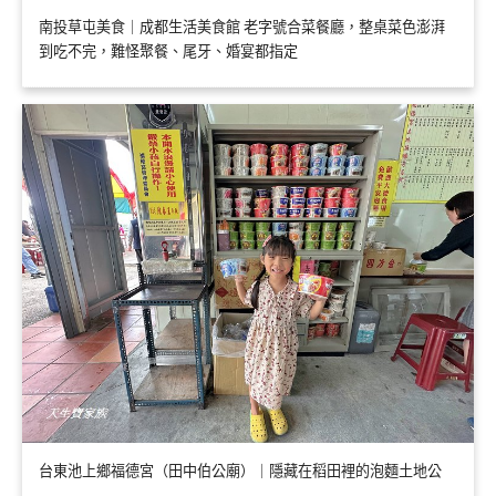
南投草屯美食｜成都生活美食館 老字號合菜餐廳，整桌菜色澎湃
到吃不完，難怪聚餐、尾牙、婚宴都指定
台東池上鄉福德宮（田中伯公廟）｜隱藏在稻田裡的泡麵土地公