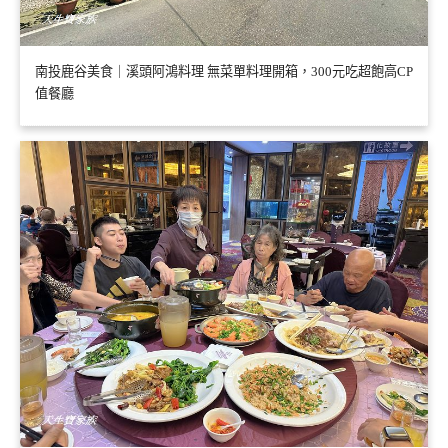
南投鹿谷美食｜溪頭阿鴻料理 無菜單料理開箱，300元吃超飽高CP
值餐廳