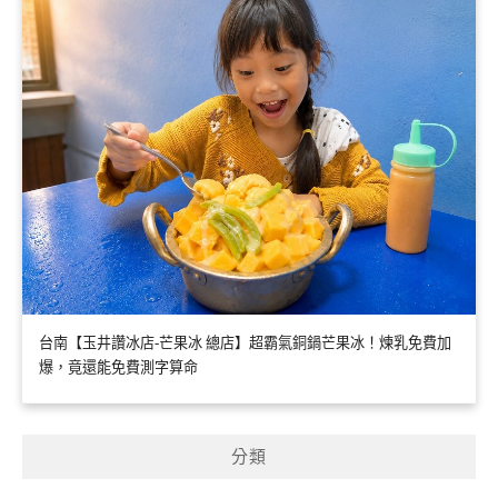
台南【玉井讚冰店-芒果冰 總店】超霸氣銅鍋芒果冰！煉乳免費加
爆，竟還能免費測字算命
分類