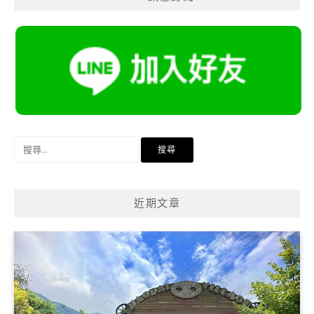
搜
尋
關
鍵
近期文章
字: