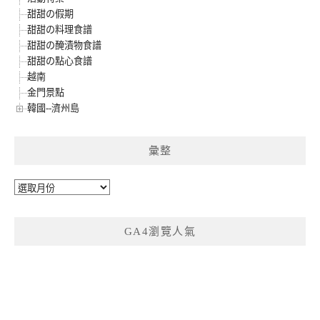
甜甜の假期
甜甜の料理食譜
甜甜の醃漬物食譜
甜甜の點心食譜
越南
金門景點
韓國--濟州島
彙整
彙
整
GA4瀏覽人氣