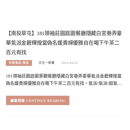
【南投草屯】181領袖莊園庭園餐廳隱藏白宮巷弄豪
華氣派金碧輝煌當偽名媛貴婦優雅自在喝下午茶二
百元有找
中部食記-南投
天生一對寶
2015-04-23
181領袖莊園庭園景觀餐廳隱藏白宮巷弄豪華氣派金碧輝煌當
偽名媛貴婦優雅自在喝下午茶二百元有找。氣派!氣派!超氣…
CONTINUE READING