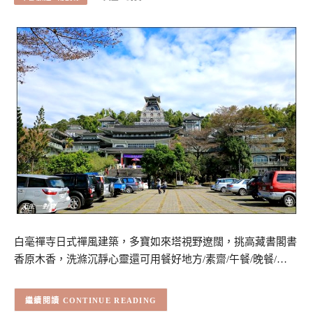
白毫禪寺日式禪風建築，多寶如來塔視野遼闊，挑高藏書閣書
香原木香，洗滌沉靜心靈還可用餐好地方/素齋/午餐/晚餐/…
CONTINUE READING