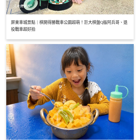
屏東車城景點｜棋開得勝戰車公園超萌！巨大棋盤Q版阿兵哥、退
役戰車超好拍