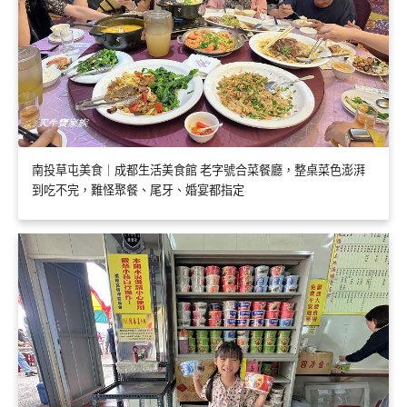
南投草屯美食｜成都生活美食館 老字號合菜餐廳，整桌菜色澎湃
到吃不完，難怪聚餐、尾牙、婚宴都指定