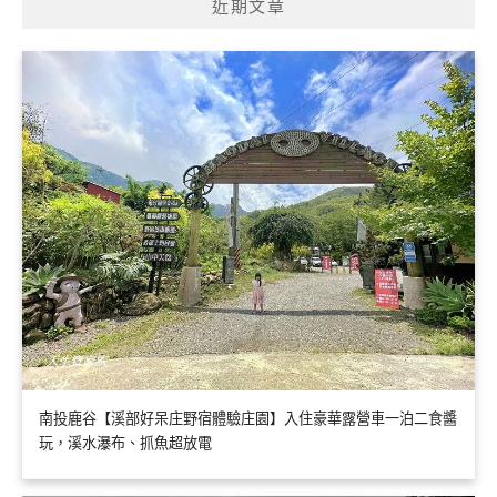
近期文章
字:
南投鹿谷【溪部好呆庄野宿體驗庄園】入住豪華露營車一泊二食醬
玩，溪水瀑布、抓魚超放電