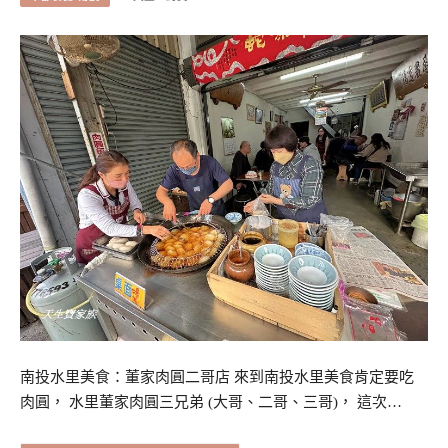
南投水里美食：董家肉圓二哥店 來到南投水里美食肯定要吃
肉圓， 水里董家肉圓三兄弟 (大哥、二哥、三哥)， 這次…