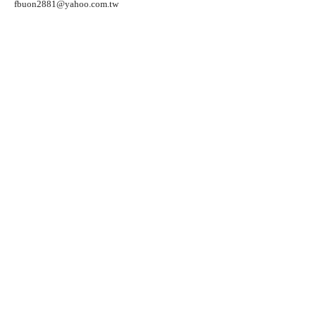
fbuon2881@yahoo.com.tw