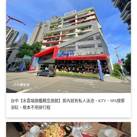
台中【水雲端旗艦概念旅館】房內就有私人泳池、KTV、SPA按摩
浴缸，根本不用排行程