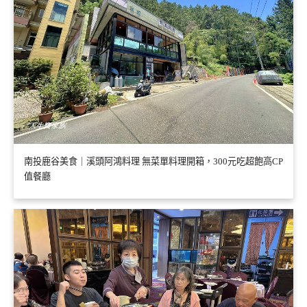
南投鹿谷美食｜溪頭阿鴻料理 無菜單料理開箱，300元吃超飽高CP
值餐廳