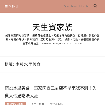
Skip
MENU
to
content
天生寶家族
戒除買東西的壞習慣，把錢花在旅遊上，走遍台灣吃遍美食，打造屬於我們的回
憶，是我的理想，請跟我們一起行走台灣~ 試吃、試用、活動、民宿體驗邀約請
留言或寄信至：
FBUON2881@YAHOO.COM.TW
標籤:
南投水里美食
南投水里美食｜董家肉圓二哥店不早來吃不到！免
費大骨湯吃法太狂
中部食記-南投
天生一對寶
2026-04-29