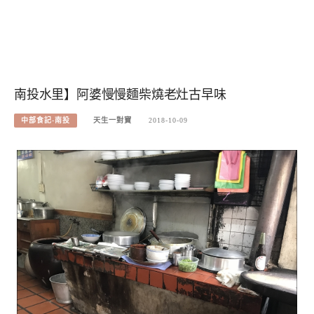
南投水里】阿婆慢慢麵柴燒老灶古早味
中部食記-南投
天生一對寶
2018-10-09