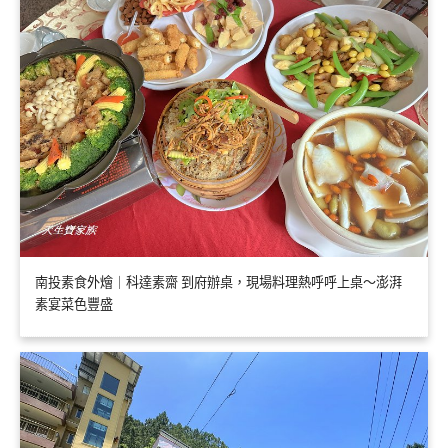
南投素食外燴｜科達素齋 到府辦桌，現場料理熱呼呼上桌～澎湃
素宴菜色豐盛