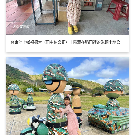
台東池上鄉福德宮（田中伯公廟）｜隱藏在稻田裡的泡麵土地公