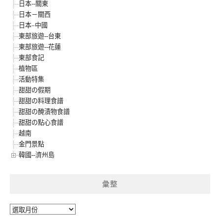
日本--關東
日本－關西
日本–中國
東部旅遊--台東
東部旅遊--花蓮
東部食記
植物區
活動特集
甜甜の假期
甜甜の料理食譜
甜甜の醃漬物食譜
甜甜の點心食譜
越南
金門景點
韓國--濟州島
彙整
彙
整