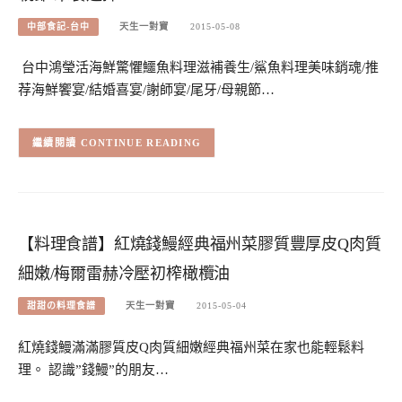
中部食記-台中
天生一對寶
2015-05-08
台中鴻瑩活海鮮驚懼鱷魚料理滋補養生/鯊魚料理美味銷魂/推
荐海鮮饗宴/結婚喜宴/謝師宴/尾牙/母親節…
CONTINUE READING
【料理食譜】紅燒錢鰻經典福州菜膠質豐厚皮Q肉質
細嫩/梅爾雷赫冷壓初榨橄欖油
甜甜の料理食譜
天生一對寶
2015-05-04
紅燒錢鰻滿滿膠質皮Q肉質細嫩經典福州菜在家也能輕鬆料
理。 認識”錢鰻”的朋友…