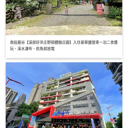
南投鹿谷【溪部好呆庄野宿體驗庄園】入住豪華露營車一泊二食醬
玩，溪水瀑布、抓魚超放電