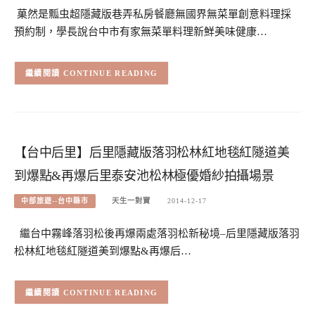
菓然是瓢虫超隱藏版巷弄私房餐廳無國界無菜單創意料理採
預約制，學長說台中市有家無菜單料理新鮮美味健康…
CONTINUE READING
【台中后里】后里隱藏版落羽松林紅地毯紅隧道美
到爆點&再爆后里泰安池松林極優婚紗拍攝場景
中部旅遊--台中縣市
天生一對寶
2014-12-17
繼台中霧峰落羽松後再爆兩處落羽松新秘境–后里隱藏版落羽
松林紅地毯紅隧道美到爆點&再爆后…
CONTINUE READING