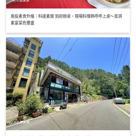
南投素食外燴｜科達素齋 到府辦桌，現場料理熱呼呼上桌～澎湃
素宴菜色豐盛