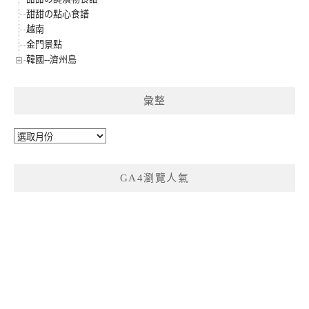
甜甜の點心食譜
越南
金門景點
韓國--濟州島
彙整
彙
整
GA4瀏覽人氣