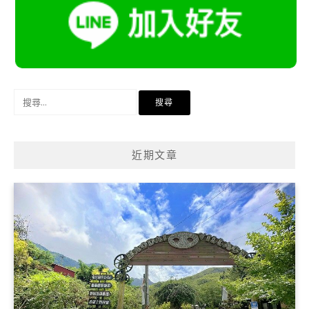
搜
尋
關
鍵
近期文章
字: