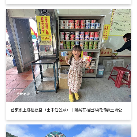
台東池上鄉福德宮（田中伯公廟）｜隱藏在稻田裡的泡麵土地公