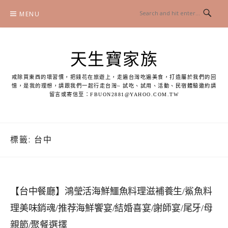
Skip
MENU
to
content
天生寶家族
戒除買東西的壞習慣，把錢花在旅遊上，走遍台灣吃遍美食，打造屬於我們的回
憶，是我的理想，請跟我們一起行走台灣~ 試吃、試用、活動、民宿體驗邀約請
留言或寄信至：
FBUON2881@YAHOO.COM.TW
標籤:
台中
【台中餐廳】鴻瑩活海鮮鱷魚料理滋補養生/鯊魚料
理美味銷魂/推荐海鮮饗宴/結婚喜宴/謝師宴/尾牙/母
親節/聚餐選擇