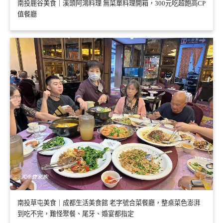
南投鹿谷美食｜溪頭阿鴻料理 無菜單料理開箱，300元吃超飽高CP
值餐廳
南投草屯美食｜成都生活美食館 老字號合菜餐廳，整桌菜色澎湃
到吃不完，難怪聚餐、尾牙、婚宴都指定