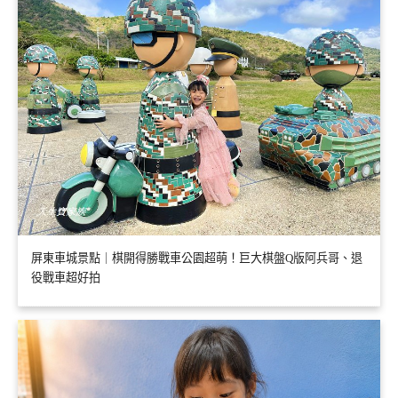
屏東車城景點｜棋開得勝戰車公園超萌！巨大棋盤Q版阿兵哥、退
役戰車超好拍