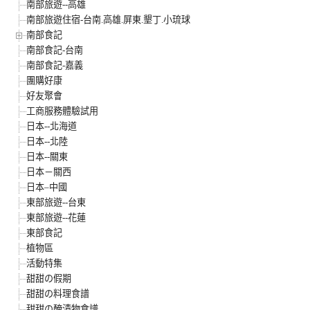
南部旅遊--高雄
南部旅遊住宿-台南.高雄.屏東.墾丁.小琉球
南部食記
南部食記-台南
南部食記-嘉義
團購好康
好友聚會
工商服務體驗試用
日本--北海道
日本--北陸
日本--關東
日本－關西
日本–中國
東部旅遊--台東
東部旅遊--花蓮
東部食記
植物區
活動特集
甜甜の假期
甜甜の料理食譜
甜甜の醃漬物食譜