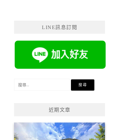
LINE訊息訂閱
搜
尋
關
鍵
近期文章
字: