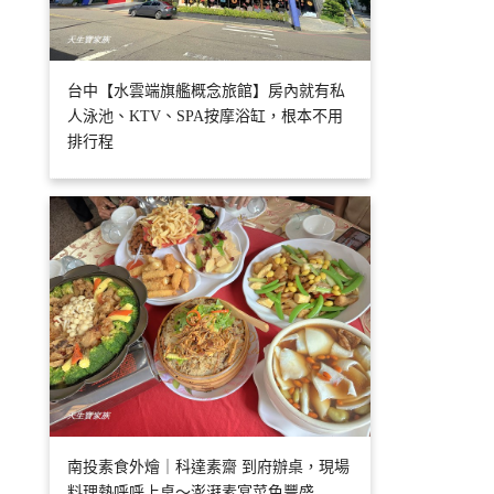
台中【水雲端旗艦概念旅館】房內就有私
人泳池、KTV、SPA按摩浴缸，根本不用
排行程
南投素食外燴｜科達素齋 到府辦桌，現場
料理熱呼呼上桌～澎湃素宴菜色豐盛