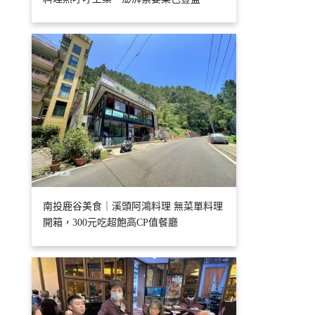
南投鹿谷美食｜溪頭阿鴻料理 無菜單料理
開箱，300元吃超飽高CP值餐廳