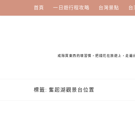
Skip
首頁
一日遊行程攻略
台灣景點
台
to
content
戒除買東西的壞習慣，把錢花在旅遊上，走遍
標籤:
奮起湖觀景台位置