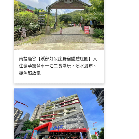
南投鹿谷【溪部好呆庄野宿體驗庄園】入
住豪華露營車一泊二食醬玩，溪水瀑布、
抓魚超放電