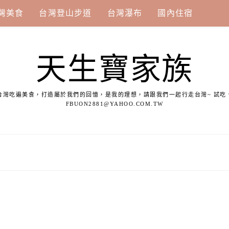
灣美食
台灣登山步道
台灣瀑布
國內住宿
天生寶家族
台灣吃遍美食，打造屬於我們的回憶，是我的理想，請跟我們一起行走台灣~ 試吃
FBUON2881@YAHOO.COM.TW