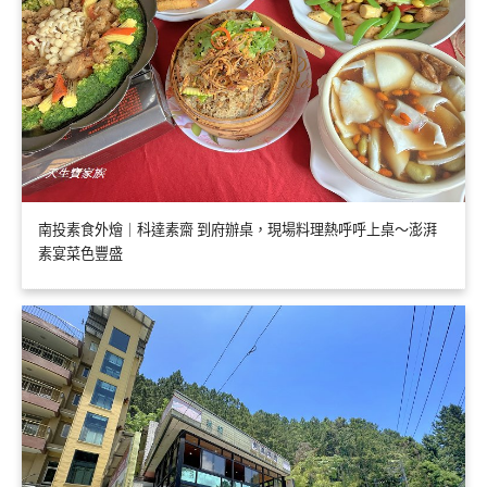
南投素食外燴｜科達素齋 到府辦桌，現場料理熱呼呼上桌～澎湃
素宴菜色豐盛