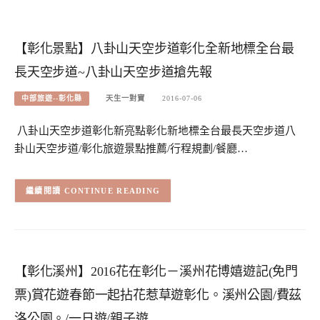
【彰化景點】八卦山天空步道彰化全新地標全台最
長天空步道~八卦山天空步道搶先報
中部旅遊--彰化縣
天生一對寶
2016-07-06
八卦山天空步道彰化新亮點彰化新地標全台最長天空步道八
卦山天空步道/彰化旅遊景點推薦/行程規劃/餐廳…
CONTINUE READING
【彰化溪州】2016花在彰化－溪州花博嬉遊記(免門
票)賞花遊春節一起拈花惹草遊彰化。溪州公園/費茲
洛公園。/一日遊/親子遊