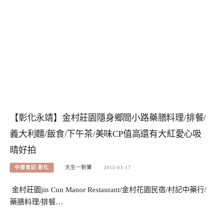
【彰化永靖】金村莊園隱身鄉間小路藥膳料理/排餐/
義大利麵/飯食/下午茶/美味CP值高還有大紅愛心吸
晴好拍
中部食記-彰化
天生一對寶
2015-03-17
金村莊園jin Cun Manor Restaurant/金村花園民宿/村記中藥行/
藥膳料理/排餐…