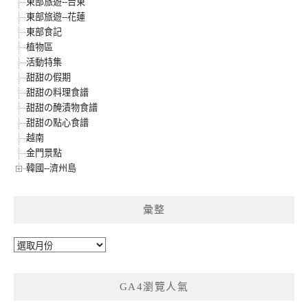
東部旅遊--台東
東部旅遊--花蓮
東部食記
植物區
活動特集
甜甜の假期
甜甜の料理食譜
甜甜の醃漬物食譜
甜甜の點心食譜
越南
金門景點
韓國--濟州島
彙整
彙
整
GA4瀏覽人氣