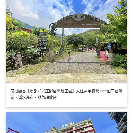
南投鹿谷【溪部好呆庄野宿體驗庄園】入住豪華露營車一泊二食醬
玩，溪水瀑布、抓魚超放電