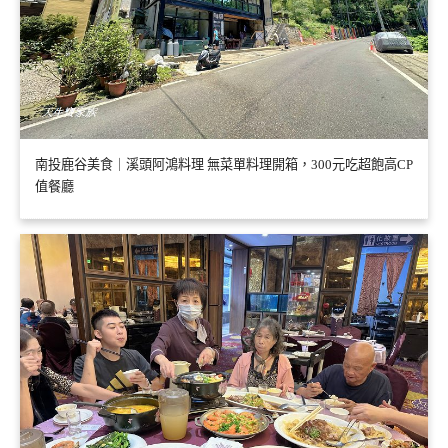
南投鹿谷美食｜溪頭阿鴻料理 無菜單料理開箱，300元吃超飽高CP
值餐廳