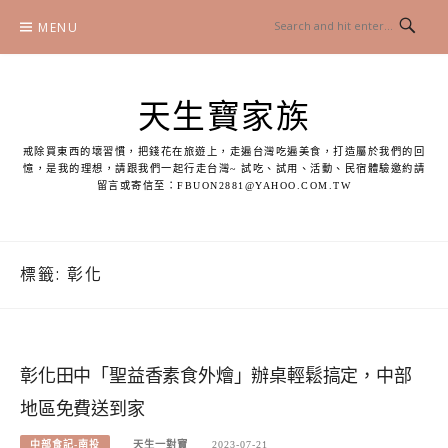
Skip
MENU
to
content
天生寶家族
戒除買東西的壞習慣，把錢花在旅遊上，走遍台灣吃遍美食，打造屬於我們的回
憶，是我的理想，請跟我們一起行走台灣~ 試吃、試用、活動、民宿體驗邀約請
留言或寄信至：
FBUON2881@YAHOO.COM.TW
標籤:
彰化
彰化田中「聖益香素食外燴」辦桌輕鬆搞定，中部
地區免費送到家
中部食記-南投
天生一對寶
2023-07-21