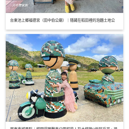
台東池上鄉福德宮（田中伯公廟）｜隱藏在稻田裡的泡麵土地公