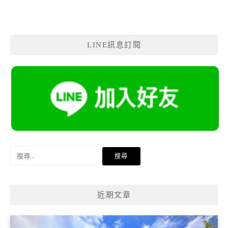
LINE訊息訂閱
搜
尋
關
鍵
近期文章
字: