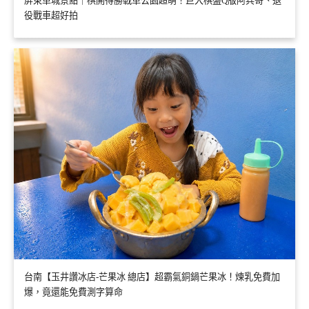
屏東車城景點｜棋開得勝戰車公園超萌！巨大棋盤Q版阿兵哥、退
役戰車超好拍
台南【玉井讚冰店-芒果冰 總店】超霸氣銅鍋芒果冰！煉乳免費加
爆，竟還能免費測字算命