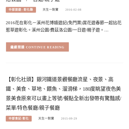
中部旅遊--彰化縣
天生一對寶
2016-02-08
2016花在彰化－溪州花博嬉遊記(免門票)賞花遊春節一起拈花
惹草遊彰化。溪州公園/費茲洛公園/一日遊/親子遊。…
CONTINUE READING
【彰化社頭】銀河鐵道景觀餐廳流星、夜景、高
鐵、美食、草地、餵魚、溜滑梯，180度眺望夜色美
景美食原來可以畫上等號/餐點全新出發帶有驚豔感/
菜單/特色餐廳/親子餐廳
中部食記-彰化
天生一對寶
2015-09-29