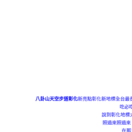
八卦山天空步道
彰化
新亮點彰化新地標全台最
吃必吃
說到彰化地標
照過來照過來
在那