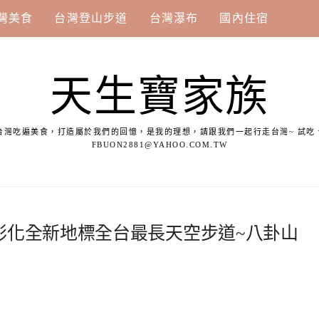
灣美食
台灣登山步道
台灣瀑布
國內住宿
天生寶家族
台灣吃遍美食，打造屬於我們的回憶，是我的理想，請跟我們一起行走台灣~ 試吃
FBUON2881@YAHOO.COM.TW
彰化全新地標全台最長天空步道~八卦山