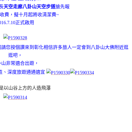
長
天空走廊八卦山天空步道
搶先報
收費
，擬
十月起將收清潔費~
016.7.10正式啟用
團請您按個讚
來到彰化相信許多旅人一定會到八卦山大佛附近逛
逛吧，
卦山非常適合出遊，
性、深度旅遊通通適宜
是以山谷上方的人造飛瀑