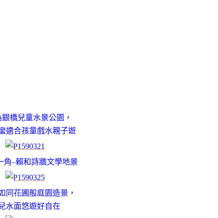
為銀橋兒童水景公園，
蠻適合孩童戲水親子遊
一角–賴和詩牆文學地景
如同花圃般庭園造景，
兒水面悠遊好自在