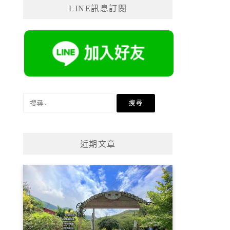
LINE訊息訂閱
搜
尋
關
鍵
近期文章
字: