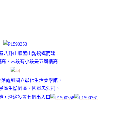
區八卦山順著山勢蜿蜒而建，
樓高
，
末段有小段是五層樓高
坐落處到國立彰化生活美學館，
景區生態園區、國軍忠烈祠、
地，沿途設置七個出入口