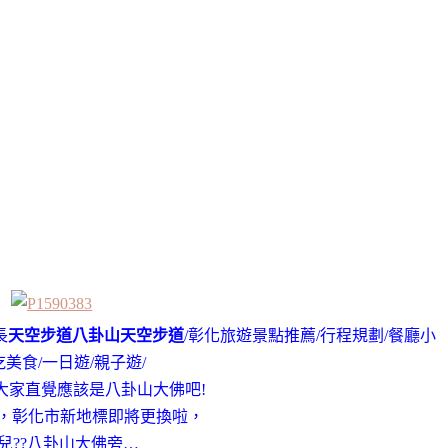
長
天空步道八卦山天空步道
/彰化旅遊景點推薦/行程規劃/餐廳小
美食/一日遊/親子遊/
大家直覺應該是八卦山大佛吧!
，彰化市新地標即將更換啦，
兒??八卦山大佛旁…