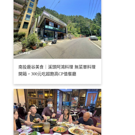
南投鹿谷美食｜溪頭阿鴻料理 無菜單料理
開箱，300元吃超飽高CP值餐廳