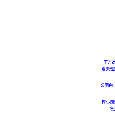
下方
夏天還
公園內
禪心園
魚