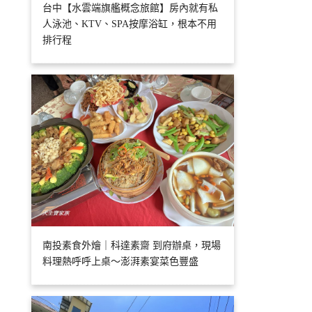
台中【水雲端旗艦概念旅館】房內就有私
人泳池、KTV、SPA按摩浴缸，根本不用
排行程
南投素食外燴｜科達素齋 到府辦桌，現場
料理熱呼呼上桌～澎湃素宴菜色豐盛