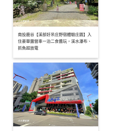
南投鹿谷【溪部好呆庄野宿體驗庄園】入
住豪華露營車一泊二食醬玩，溪水瀑布、
抓魚超放電