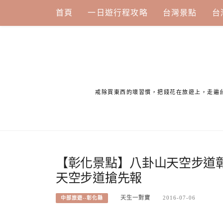
Skip
首頁
一日遊行程攻略
台灣景點
台
to
content
戒除買東西的壞習慣，把錢花在旅遊上，走遍
【彰化景點】八卦山天空步道
天空步道搶先報
天生一對寶
2016-07-06
中部旅遊--彰化縣