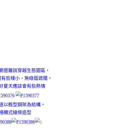
廊道雖說穿越生態園區，
樹有些矮小，無綠蔭遮陽，
好夏天應該會有些熱情
道以輕型鋼架為結構，
柵欄式線條造型