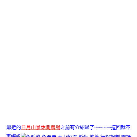
鄰近的
日月山景休閒農場
之前有介紹過了~~~~~~這回就不
再綴訴