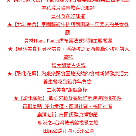
雪花片片隨興歡喜兜風趣
員林食在好味道
★【北斗美食】家園藝術牛排館到田尾一定要去的美食餐
廳
員林Home Poulet烘布蕾法式烤雞主題餐廳
★【員林美食】員林美食‧潘朵拉之宴西餐廳沙拉吧讓人
驚豔
鍋大爺蒙古火鍋
★【彰化花壇】淘米樂蔬食園地天然的食材新鮮健康活力
養生餐吃到飽亦無負擔
二水美食”組魷魚粳”
★【彰化餐廳】 聖華宮蔬食餐廳好素連連的桃花源
賞桐景點–藤山步道、德興社區、福田社區
鹿港老街–白蘭氏健康博物館
鹿港之–台灣玻璃館視覺之旅
田尾公路花園+溪州公園