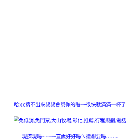
哈))))擠不出來叔叔會幫你的啦~~很快就滿滿一杯了
現擠現喝~~~~~直說好好喝ㄟ還想要喝……..