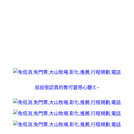
叔叔很認真的教可要用心聽ㄛ~