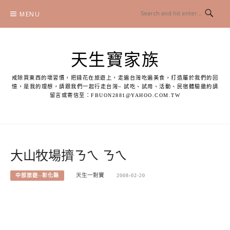
Skip
MENU
to
content
天生寶家族
戒除買東西的壞習慣，把錢花在旅遊上，走遍台灣吃遍美食，打造屬於我們的回
憶，是我的理想，請跟我們一起行走台灣~ 試吃、試用、活動、民宿體驗邀約請
留言或寄信至：
FBUON2881@YAHOO.COM.TW
大山牧場擠ㄋㄟ ㄋㄟ
中部旅遊--彰化縣
天生一對寶
2008-02-20