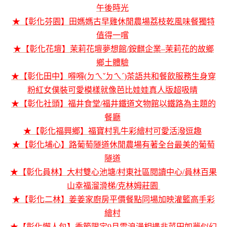
午後時光
★【彰化芬園】田媽媽古早雞休閒農場荔枝乾風味餐獨特
值得一嚐
★【彰化花壇】茉莉花壇夢想館/銨麒企業–茉莉花的故鄉
鄉土體驗
★【彰化田中】嘚嘚(ㄉㄟˇㄉㄟˊ)茶語共和餐飲服務生身穿
粉紅女僕裝可愛模樣就像芭比娃娃真人版超吸晴
★【彰化社頭】福井食堂/福井鐵道文物館以鐵路為主題的
餐廳
★【彰化福興鄉】福寶村乳牛彩繪村可愛活潑逗趣
★【彰化埔心】路葡萄隧道休閒農場有著全台最美的葡萄
隧道
★【彰化員林】大村雙心池塘/村東社區閱讀中心/員林百果
山幸福溜滑梯/克林姆莊園
★【彰化二林】姜姜家廚房平價餐點同場加映灌籃高手彩
繪村
★【彰化懶人包】季節限定9月雪浪漫相遇韭菜田如夢似幻