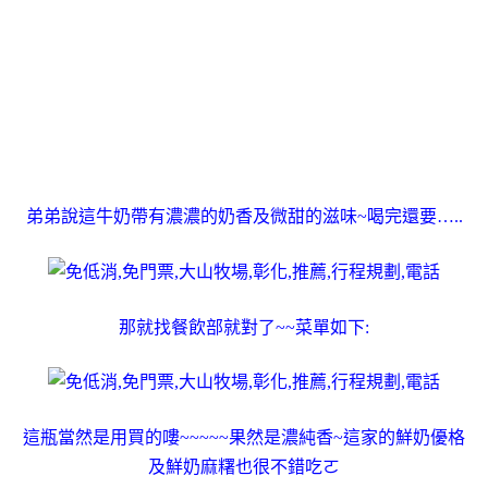
弟弟說這牛奶帶有濃濃的奶香及微甜的滋味~喝完還要…..
那就找餐飲部就對了~~菜單如下:
這瓶當然是用買的嘍~~~~~果然是濃純香~這家的鮮奶優格
及鮮奶麻糬也很不錯吃ㄛ