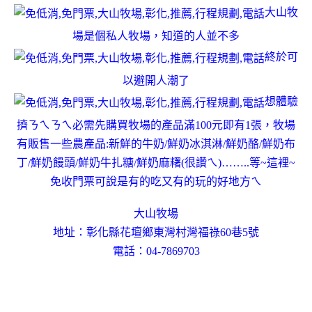
大山牧
場是個私人牧場，知道的人並不多
終於可
以避開人潮了
想體驗
擠ㄋㄟㄋㄟ必需先購買牧場的產品滿100元即有1張，牧場
有販售一些農產品:新鮮的牛奶/鮮奶冰淇淋/鮮奶酪/鮮奶布
丁/鮮奶饅頭/鮮奶牛扎糖/鮮奶麻糬(很讚ㄟ)……..等~這裡~
免收門票可說是有的吃又有的玩的好地方ㄟ
大山牧場
地址：彰化縣花壇鄉東灣村灣福祿60巷5號
電話：04-7869703