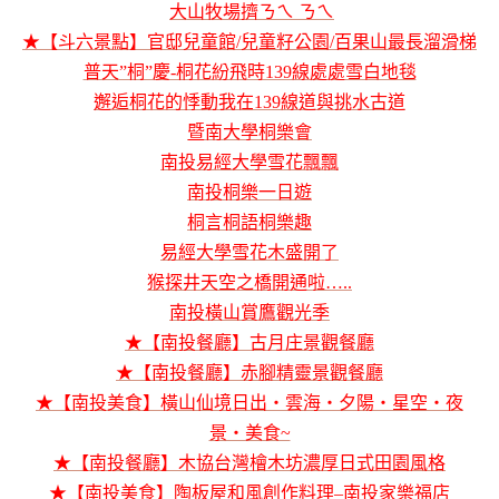
大山牧場擠ㄋㄟ ㄋㄟ
★【斗六景點】官邸兒童館/兒童籽公園/百果山最長溜滑梯
普天”桐”慶-桐花紛飛時139線處處雪白地毯
邂逅桐花的悸動我在139線道與挑水古道
暨南大學桐樂會
南投易經大學雪花飄飄
南投桐樂一日遊
桐言桐語桐樂趣
易經大學雪花木盛開了
猴探井天空之橋開通啦…..
南投橫山賞鷹觀光季
★【南投餐廳】古月庄景觀餐廳
★【南投餐廳】赤腳精靈景觀餐廳
★【南投美食】橫山仙境日出‧雲海‧夕陽‧星空‧夜
景‧美食~
★【南投餐廳】木協台灣檜木坊濃厚日式田園風格
★【南投美食】陶板屋和風創作料理–南投家樂福店