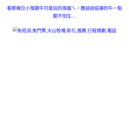
看那幾位小鬼餵牛可是玩的很瘋ㄟ，應該說這邊的牛一點
都不怕生…