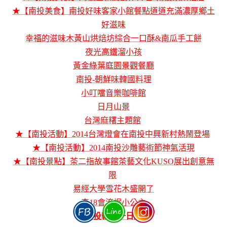
★【南投美食】南投好味客家小館餐點道道充滿濃厚鄉土
好滋味
幸福的滋味木黃山烘焙坊綜合一口酥&南瓜手工餅
夜光高鐵溜小孩
黃金綠葉庭園景觀餐廳
南投-朝鮮味韓國料理
小叮噹音樂咖啡館
日月山景
台灣麻糬主題館
★【南投活動】2014台灣燈會在南投中興新村熱鬧登場
★【南投活動】2014南投沙雕藝術節神氣活現
★【南投景點】茶二指故事館茶藝文化KUSO展出創意無
限
易經大學雪花木盛開了
森18會流氓小公主
南投輕鬆一日遊