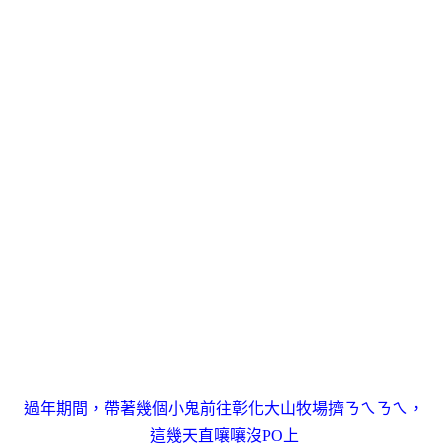
過年期間，帶著幾個小鬼前往彰化大山牧場擠ㄋㄟㄋㄟ，
這幾天直嚷嚷沒PO上