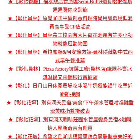
★【彰化餐廳】福泰飯店食旅匯Semi-Buffet還有哈根達斯
通通隨你吃到飽
★【彰化員林】原覺咖啡平價創意料理時尚用餐環境低消
費高享受CP值超高
★【彰化員林】員林農工校園有大片荷花池還有許多小動
物就像逛動物園
★【彰化員林】希拉餐廳&阿安爌肉飯-員林隱藏版中式西
式早午餐推薦
★【彰化員林】Pizza factory披薩工廠(員林店)繼眼科賣冰
淇淋後又來個銀行賣披薩
★【彰化】日月山景休閒農場吃冰喝牛奶還能餵牛吃草近
距離接觸
★【彰化花壇】別有洞天民宿/美食/下午茶水管屋嚐燻雞垂
涎美味指數衝破表
★【彰化花壇】別有洞天咖啡莊園水管屋變身民宿&咖啡
情人屋新奇富有創意
★【彰化花壇】希望之丘咖啡館健康蔬食寧靜愜意美好的